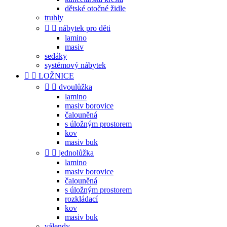
dětské otočné židle
truhly


nábytek pro děti
lamino
masiv
sedáky
systémový nábytek


LOŽNICE


dvoulůžka
lamino
masiv borovice
čalouněná
s úložným prostorem
kov
masiv buk


jednolůžka
lamino
masiv borovice
čalouněná
s úložným prostorem
rozkládací
kov
masiv buk
válendy