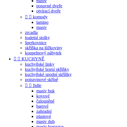
masiv
posuvné dveře
otvírací dveře


komody
lamino
masiv
zrcadla
toaletní stolky
šperkovnice
skříňka na lůžkoviny
koupelnový nábytek


KUCHYNĚ
kuchyňské linky
kuchyňské horní skříňky
kuchyňské spodní skříňky
potravinové skříně


židle
masiv buk
kovové
čalouněné
barové
zahradní
plastové
masiv dub
masiv borovice