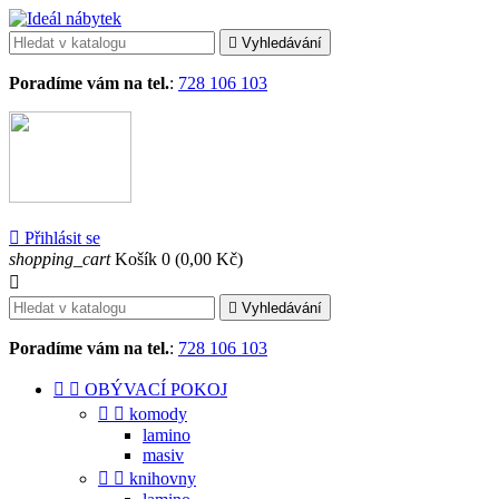

Vyhledávání
Poradíme vám na tel.
:
728 106 103

Přihlásit se
shopping_cart
Košík
0
(0,00 Kč)


Vyhledávání
Poradíme vám na tel.
:
728 106 103


OBÝVACÍ POKOJ


komody
lamino
masiv


knihovny