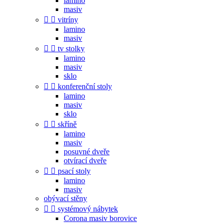
lamino
masiv


vitríny
lamino
masiv


tv stolky
lamino
masiv
sklo


konferenční stoly
lamino
masiv
sklo


skříně
lamino
masiv
posuvné dveře
otvírací dveře


psací stoly
lamino
masiv
obývací stěny


systémový nábytek
Corona masiv borovice