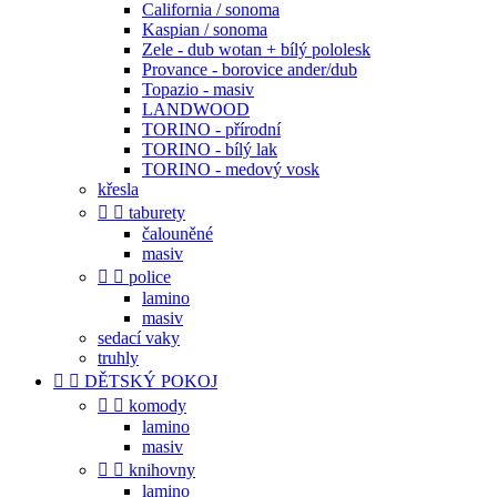
California / sonoma
Kaspian / sonoma
Zele - dub wotan + bílý pololesk
Provance - borovice ander/dub
Topazio - masiv
LANDWOOD
TORINO - přírodní
TORINO - bílý lak
TORINO - medový vosk
křesla


taburety
čalouněné
masiv


police
lamino
masiv
sedací vaky
truhly


DĚTSKÝ POKOJ


komody
lamino
masiv


knihovny
lamino