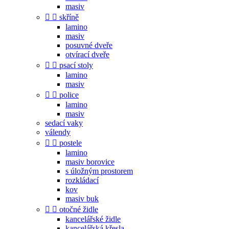
masiv


skříně
lamino
masiv
posuvné dveře
otvírací dveře


psací stoly
lamino
masiv


police
lamino
masiv
sedací vaky
válendy


postele
lamino
masiv borovice
s úložným prostorem
rozkládací
kov
masiv buk


otočné židle
kancelářské židle
kancelářská křesla