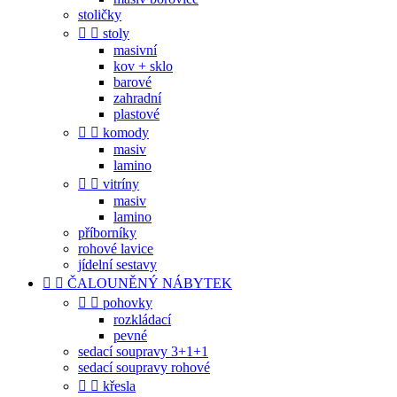
stoličky


stoly
masivní
kov + sklo
barové
zahradní
plastové


komody
masiv
lamino


vitríny
masiv
lamino
příborníky
rohové lavice
jídelní sestavy


ČALOUNĚNÝ NÁBYTEK


pohovky
rozkládací
pevné
sedací soupravy 3+1+1
sedací soupravy rohové


křesla