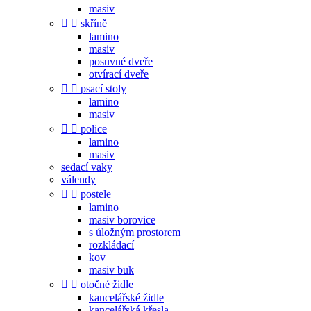
masiv


skříně
lamino
masiv
posuvné dveře
otvírací dveře


psací stoly
lamino
masiv


police
lamino
masiv
sedací vaky
válendy


postele
lamino
masiv borovice
s úložným prostorem
rozkládací
kov
masiv buk


otočné židle
kancelářské židle
kancelářská křesla