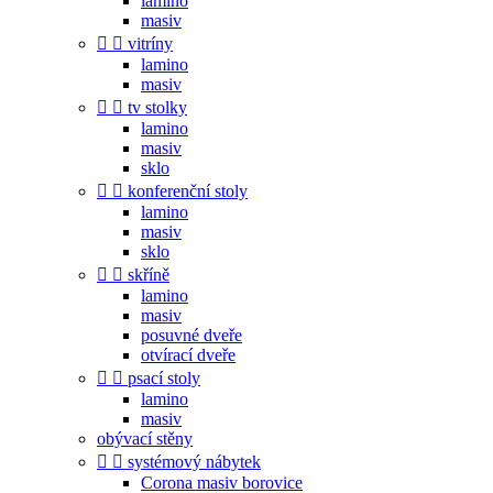
lamino
masiv


vitríny
lamino
masiv


tv stolky
lamino
masiv
sklo


konferenční stoly
lamino
masiv
sklo


skříně
lamino
masiv
posuvné dveře
otvírací dveře


psací stoly
lamino
masiv
obývací stěny


systémový nábytek
Corona masiv borovice