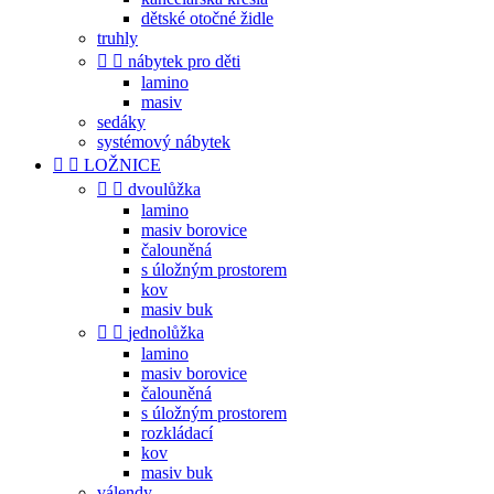
dětské otočné židle
truhly


nábytek pro děti
lamino
masiv
sedáky
systémový nábytek


LOŽNICE


dvoulůžka
lamino
masiv borovice
čalouněná
s úložným prostorem
kov
masiv buk


jednolůžka
lamino
masiv borovice
čalouněná
s úložným prostorem
rozkládací
kov
masiv buk
válendy