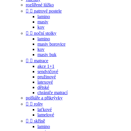
rozšířené lůžko


patrové postele
lamino
masiv
kov


noční stolky
lamino
masiv borovice
kov
masiv buk


matrace
akce 1+1
sendvičové
pružinové
latexové
dětské
chrániče matrací
polštáře a přikrývky


rošty
laťkové
lamelové


skříně
lamino