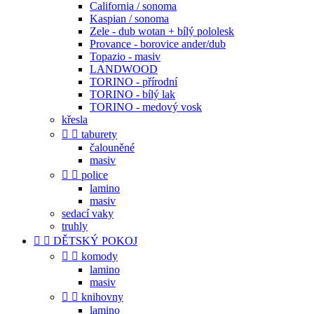
California / sonoma
Kaspian / sonoma
Zele - dub wotan + bílý pololesk
Provance - borovice ander/dub
Topazio - masiv
LANDWOOD
TORINO - přírodní
TORINO - bílý lak
TORINO - medový vosk
křesla


taburety
čalouněné
masiv


police
lamino
masiv
sedací vaky
truhly


DĚTSKÝ POKOJ


komody
lamino
masiv


knihovny
lamino