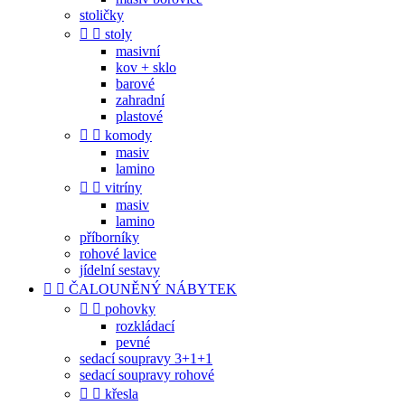
stoličky


stoly
masivní
kov + sklo
barové
zahradní
plastové


komody
masiv
lamino


vitríny
masiv
lamino
příborníky
rohové lavice
jídelní sestavy


ČALOUNĚNÝ NÁBYTEK


pohovky
rozkládací
pevné
sedací soupravy 3+1+1
sedací soupravy rohové


křesla