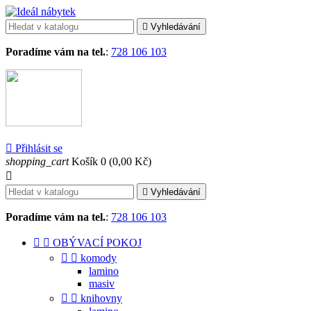

Vyhledávání
Poradíme vám na tel.
:
728 106 103

Přihlásit se
shopping_cart
Košík
0
(0,00 Kč)


Vyhledávání
Poradíme vám na tel.
:
728 106 103


OBÝVACÍ POKOJ


komody
lamino
masiv


knihovny