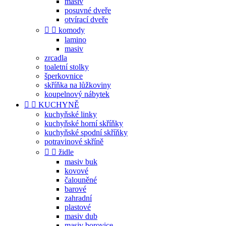
masiv
posuvné dveře
otvírací dveře


komody
lamino
masiv
zrcadla
toaletní stolky
šperkovnice
skříňka na lůžkoviny
koupelnový nábytek


KUCHYNĚ
kuchyňské linky
kuchyňské horní skříňky
kuchyňské spodní skříňky
potravinové skříně


židle
masiv buk
kovové
čalouněné
barové
zahradní
plastové
masiv dub
masiv borovice