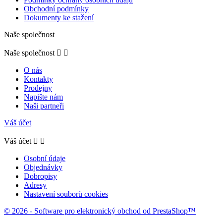
Obchodní podmínky
Dokumenty ke stažení
Naše společnost
Naše společnost


O nás
Kontakty
Prodejny
Napište nám
Naši partneři
Váš účet
Váš účet


Osobní údaje
Objednávky
Dobropisy
Adresy
Nastavení souborů cookies
© 2026 - Software pro elektronický obchod od PrestaShop™