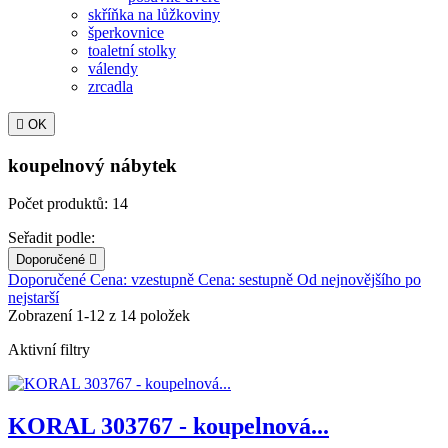
skříňka na lůžkoviny
šperkovnice
toaletní stolky
válendy
zrcadla

OK
koupelnový nábytek
Počet produktů: 14
Seřadit podle:
Doporučené

Doporučené
Cena: vzestupně
Cena: sestupně
Od nejnovějšího po
nejstarší
Zobrazení 1-12 z 14 položek
Aktivní filtry
KORAL 303767 - koupelnová...