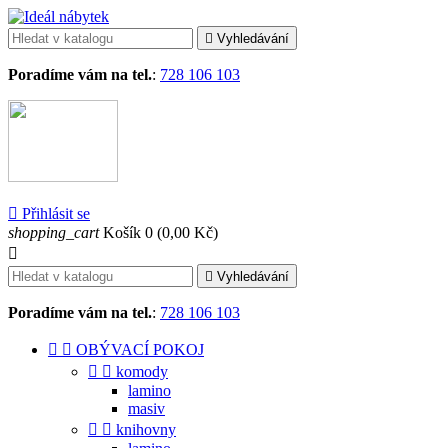

Vyhledávání
Poradíme vám na tel.
:
728 106 103

Přihlásit se
shopping_cart
Košík
0
(0,00 Kč)


Vyhledávání
Poradíme vám na tel.
:
728 106 103


OBÝVACÍ POKOJ


komody
lamino
masiv


knihovny