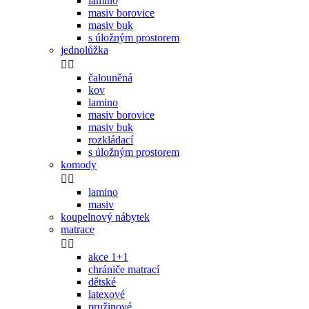
lamino
masiv borovice
masiv buk
s úložným prostorem
jednolůžka


čalouněná
kov
lamino
masiv borovice
masiv buk
rozkládací
s úložným prostorem
komody


lamino
masiv
koupelnový nábytek
matrace


akce 1+1
chrániče matrací
dětské
latexové
pružinové