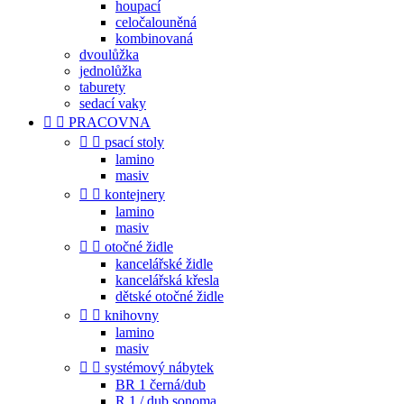
houpací
celočalouněná
kombinovaná
dvoulůžka
jednolůžka
taburety
sedací vaky


PRACOVNA


psací stoly
lamino
masiv


kontejnery
lamino
masiv


otočné židle
kancelářské židle
kancelářská křesla
dětské otočné židle


knihovny
lamino
masiv


systémový nábytek
BR 1 černá/dub
R 1 / dub sonoma