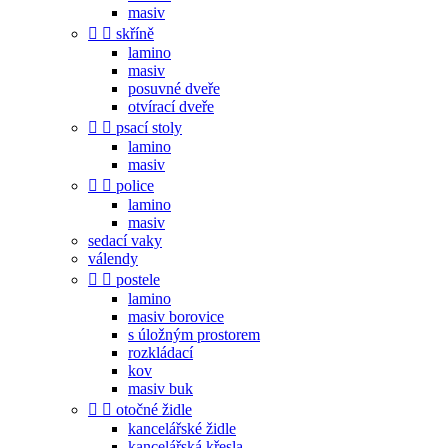
masiv


skříně
lamino
masiv
posuvné dveře
otvírací dveře


psací stoly
lamino
masiv


police
lamino
masiv
sedací vaky
válendy


postele
lamino
masiv borovice
s úložným prostorem
rozkládací
kov
masiv buk


otočné židle
kancelářské židle
kancelářská křesla