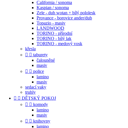
California / sonoma
Kaspian / sonoma
Zele - dub wotan + bílý pololesk
Provance - borovice ander/dub
Topazio - masiv
LANDWOOD
TORINO - přírodní
TORINO - bílý lak
TORINO - medový vosk
křesla


taburety
čalouněné
masiv


police
lamino
masiv
sedací vaky
truhly


DĚTSKÝ POKOJ


komody
lamino
masiv


knihovny
lamino