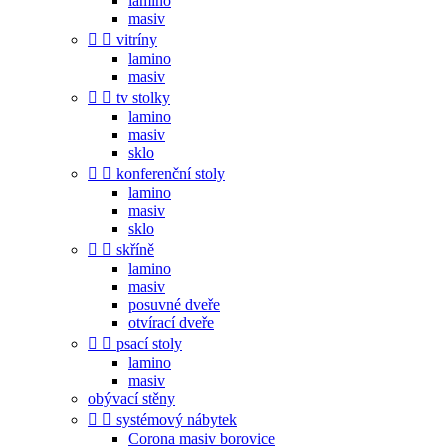
lamino
masiv


vitríny
lamino
masiv


tv stolky
lamino
masiv
sklo


konferenční stoly
lamino
masiv
sklo


skříně
lamino
masiv
posuvné dveře
otvírací dveře


psací stoly
lamino
masiv
obývací stěny


systémový nábytek
Corona masiv borovice