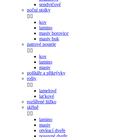
sendvičové
noční stolky


kov
lamino
masiv borovice
masiv buk
patrové postele


kov
lamino
masiv
polštáře a přikrývky
rošty


lamelové
laťkové
rozšířené lůžko
skříně


lamino
masiv
otvírací dveře
posuvné dveře