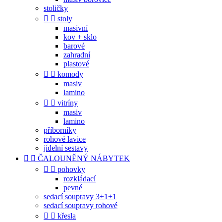
stoličky


stoly
masivní
kov + sklo
barové
zahradní
plastové


komody
masiv
lamino


vitríny
masiv
lamino
příborníky
rohové lavice
jídelní sestavy


ČALOUNĚNÝ NÁBYTEK


pohovky
rozkládací
pevné
sedací soupravy 3+1+1
sedací soupravy rohové


křesla