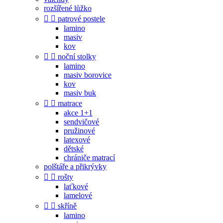
rozšířené lůžko


patrové postele
lamino
masiv
kov


noční stolky
lamino
masiv borovice
kov
masiv buk


matrace
akce 1+1
sendvičové
pružinové
latexové
dětské
chrániče matrací
polštáře a přikrývky


rošty
laťkové
lamelové


skříně
lamino