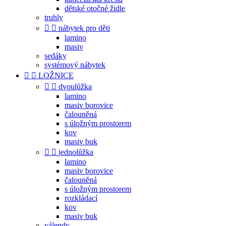
dětské otočné židle
truhly


nábytek pro děti
lamino
masiv
sedáky
systémový nábytek


LOŽNICE


dvoulůžka
lamino
masiv borovice
čalouněná
s úložným prostorem
kov
masiv buk


jednolůžka
lamino
masiv borovice
čalouněná
s úložným prostorem
rozkládací
kov
masiv buk
válendy