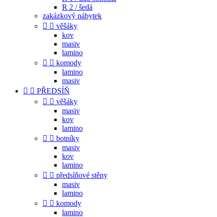
R 2 / šedá
zakázkový nábytek


věšáky
kov
masiv
lamino


komody
lamino
masiv


PŘEDSÍŇ


věšáky
masiv
kov
lamino


botníky
masiv
kov
lamino


předsíňové stěny
masiv
lamino


komody
lamino