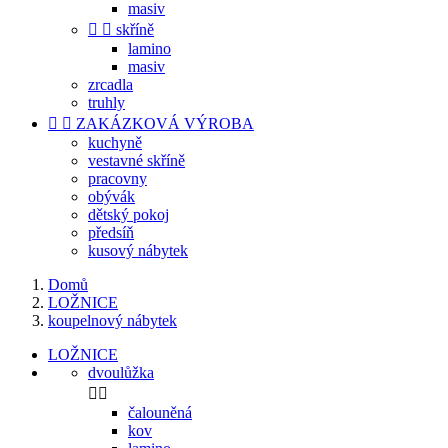
masiv


skříně
lamino
masiv
zrcadla
truhly


ZAKÁZKOVÁ VÝROBA
kuchyně
vestavné skříně
pracovny
obývák
dětský pokoj
předsíň
kusový nábytek
Domů
LOŽNICE
koupelnový nábytek
LOŽNICE
dvoulůžka


čalouněná
kov