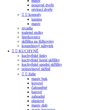
masiv
posuvné dveře
otvírací dveře


komody
lamino
masiv
zrcadla
toaletní stolky
šperkovnice
skříňka na lůžkoviny
koupelnový nábytek


KUCHYNĚ
kuchyňské linky
kuchyňské horní skříňky
kuchyňské spodní skříňky
potravinové skříně


židle
masiv buk
kovové
čalouněné
barové
zahradní
plastové
masiv dub
masiv borovice