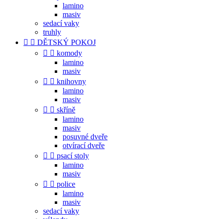
lamino
masiv
sedací vaky
truhly


DĚTSKÝ POKOJ


komody
lamino
masiv


knihovny
lamino
masiv


skříně
lamino
masiv
posuvné dveře
otvírací dveře


psací stoly
lamino
masiv


police
lamino
masiv
sedací vaky