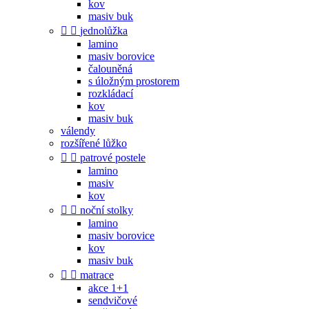
kov
masiv buk


jednolůžka
lamino
masiv borovice
čalouněná
s úložným prostorem
rozkládací
kov
masiv buk
válendy
rozšířené lůžko


patrové postele
lamino
masiv
kov


noční stolky
lamino
masiv borovice
kov
masiv buk


matrace
akce 1+1
sendvičové