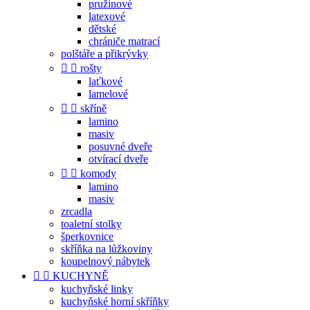
pružinové
latexové
dětské
chrániče matrací
polštáře a přikrývky


rošty
laťkové
lamelové


skříně
lamino
masiv
posuvné dveře
otvírací dveře


komody
lamino
masiv
zrcadla
toaletní stolky
šperkovnice
skříňka na lůžkoviny
koupelnový nábytek


KUCHYNĚ
kuchyňské linky
kuchyňské horní skříňky