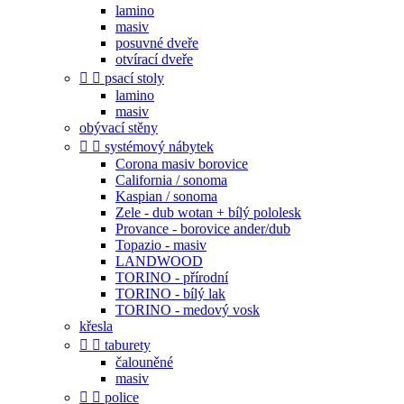
lamino
masiv
posuvné dveře
otvírací dveře


psací stoly
lamino
masiv
obývací stěny


systémový nábytek
Corona masiv borovice
California / sonoma
Kaspian / sonoma
Zele - dub wotan + bílý pololesk
Provance - borovice ander/dub
Topazio - masiv
LANDWOOD
TORINO - přírodní
TORINO - bílý lak
TORINO - medový vosk
křesla


taburety
čalouněné
masiv


police