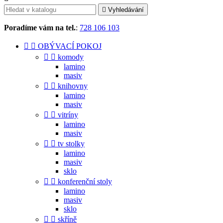

Vyhledávání
Poradíme vám na tel.
:
728 106 103


OBÝVACÍ POKOJ


komody
lamino
masiv


knihovny
lamino
masiv


vitríny
lamino
masiv


tv stolky
lamino
masiv
sklo


konferenční stoly
lamino
masiv
sklo


skříně