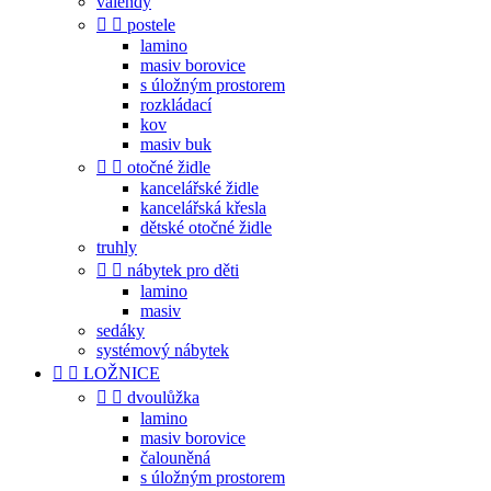
válendy


postele
lamino
masiv borovice
s úložným prostorem
rozkládací
kov
masiv buk


otočné židle
kancelářské židle
kancelářská křesla
dětské otočné židle
truhly


nábytek pro děti
lamino
masiv
sedáky
systémový nábytek


LOŽNICE


dvoulůžka
lamino
masiv borovice
čalouněná
s úložným prostorem