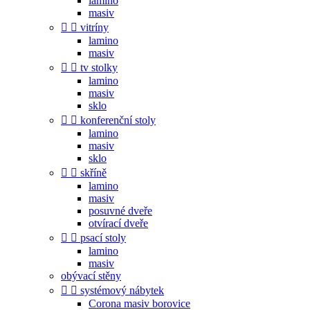
lamino
masiv


vitríny
lamino
masiv


tv stolky
lamino
masiv
sklo


konferenční stoly
lamino
masiv
sklo


skříně
lamino
masiv
posuvné dveře
otvírací dveře


psací stoly
lamino
masiv
obývací stěny


systémový nábytek
Corona masiv borovice