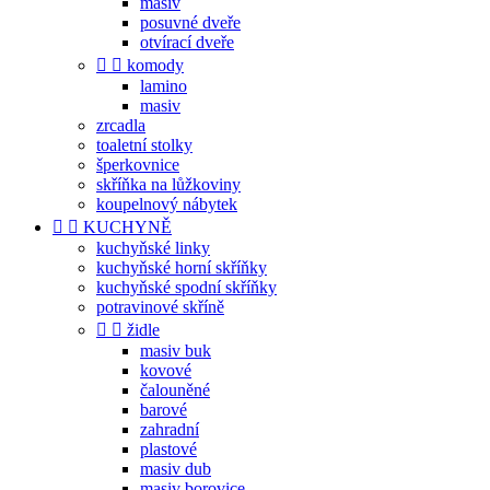
masiv
posuvné dveře
otvírací dveře


komody
lamino
masiv
zrcadla
toaletní stolky
šperkovnice
skříňka na lůžkoviny
koupelnový nábytek


KUCHYNĚ
kuchyňské linky
kuchyňské horní skříňky
kuchyňské spodní skříňky
potravinové skříně


židle
masiv buk
kovové
čalouněné
barové
zahradní
plastové
masiv dub
masiv borovice