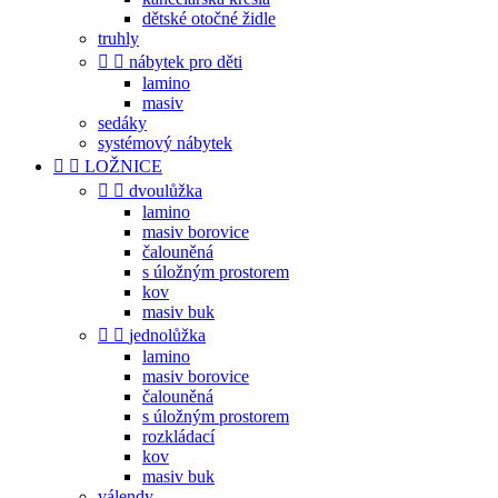
dětské otočné židle
truhly


nábytek pro děti
lamino
masiv
sedáky
systémový nábytek


LOŽNICE


dvoulůžka
lamino
masiv borovice
čalouněná
s úložným prostorem
kov
masiv buk


jednolůžka
lamino
masiv borovice
čalouněná
s úložným prostorem
rozkládací
kov
masiv buk
válendy