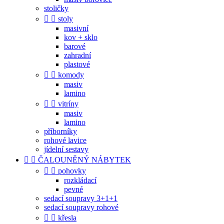
stoličky


stoly
masivní
kov + sklo
barové
zahradní
plastové


komody
masiv
lamino


vitríny
masiv
lamino
příborníky
rohové lavice
jídelní sestavy


ČALOUNĚNÝ NÁBYTEK


pohovky
rozkládací
pevné
sedací soupravy 3+1+1
sedací soupravy rohové


křesla