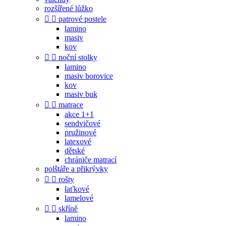
rozšířené lůžko


patrové postele
lamino
masiv
kov


noční stolky
lamino
masiv borovice
kov
masiv buk


matrace
akce 1+1
sendvičové
pružinové
latexové
dětské
chrániče matrací
polštáře a přikrývky


rošty
laťkové
lamelové


skříně
lamino