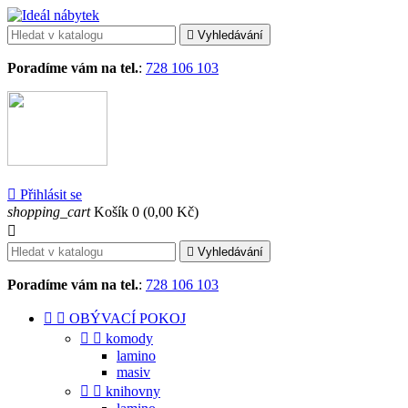

Vyhledávání
Poradíme vám na tel.
:
728 106 103

Přihlásit se
shopping_cart
Košík
0
(0,00 Kč)


Vyhledávání
Poradíme vám na tel.
:
728 106 103


OBÝVACÍ POKOJ


komody
lamino
masiv


knihovny