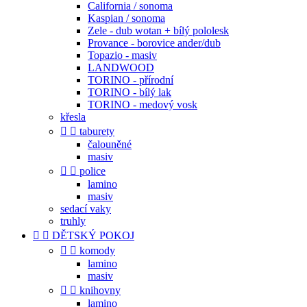
California / sonoma
Kaspian / sonoma
Zele - dub wotan + bílý pololesk
Provance - borovice ander/dub
Topazio - masiv
LANDWOOD
TORINO - přírodní
TORINO - bílý lak
TORINO - medový vosk
křesla


taburety
čalouněné
masiv


police
lamino
masiv
sedací vaky
truhly


DĚTSKÝ POKOJ


komody
lamino
masiv


knihovny
lamino