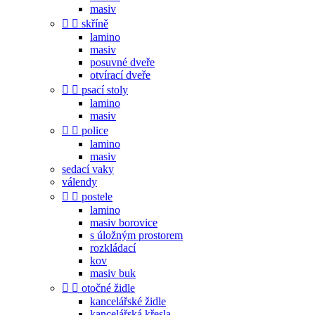
masiv


skříně
lamino
masiv
posuvné dveře
otvírací dveře


psací stoly
lamino
masiv


police
lamino
masiv
sedací vaky
válendy


postele
lamino
masiv borovice
s úložným prostorem
rozkládací
kov
masiv buk


otočné židle
kancelářské židle
kancelářská křesla