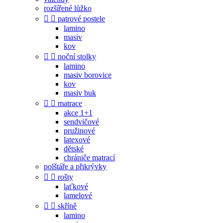
rozšířené lůžko


patrové postele
lamino
masiv
kov


noční stolky
lamino
masiv borovice
kov
masiv buk


matrace
akce 1+1
sendvičové
pružinové
latexové
dětské
chrániče matrací
polštáře a přikrývky


rošty
laťkové
lamelové


skříně
lamino