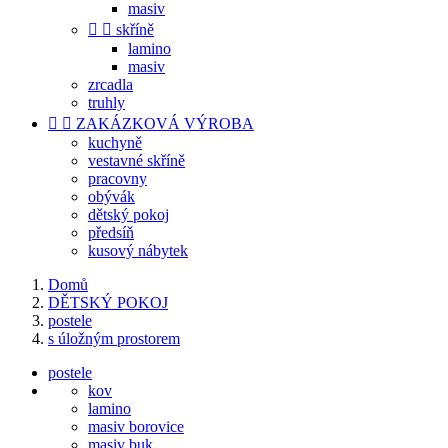
masiv


skříně
lamino
masiv
zrcadla
truhly


ZAKÁZKOVÁ VÝROBA
kuchyně
vestavné skříně
pracovny
obývák
dětský pokoj
předsíň
kusový nábytek
Domů
DĚTSKÝ POKOJ
postele
s úložným prostorem
postele
kov
lamino
masiv borovice
masiv buk