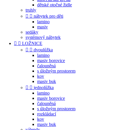
dětské otočné židle
truhly


nábytek pro děti
lamino
masiv
sedáky
systémový nábytek


LOŽNICE


dvoulůžka
lamino
masiv borovice
čalouněná
s úložným prostorem
kov
masiv buk


jednolůžka
lamino
masiv borovice
čalouněná
s úložným prostorem
rozkládací
kov
masiv buk
válendy