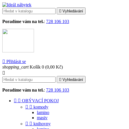

Vyhledávání
Poradíme vám na tel.
:
728 106 103

Přihlásit se
shopping_cart
Košík
0
(0,00 Kč)


Vyhledávání
Poradíme vám na tel.
:
728 106 103


OBÝVACÍ POKOJ


komody
lamino
masiv


knihovny