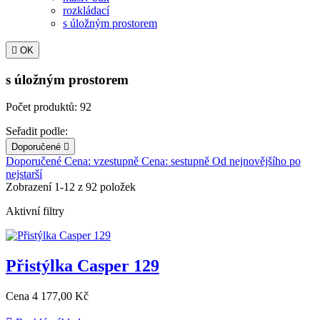
rozkládací
s úložným prostorem

OK
s úložným prostorem
Počet produktů: 92
Seřadit podle:
Doporučené

Doporučené
Cena: vzestupně
Cena: sestupně
Od nejnovějšího po
nejstarší
Zobrazení 1-12 z 92 položek
Aktivní filtry
Přistýlka Casper 129
Cena
4 177,00 Kč