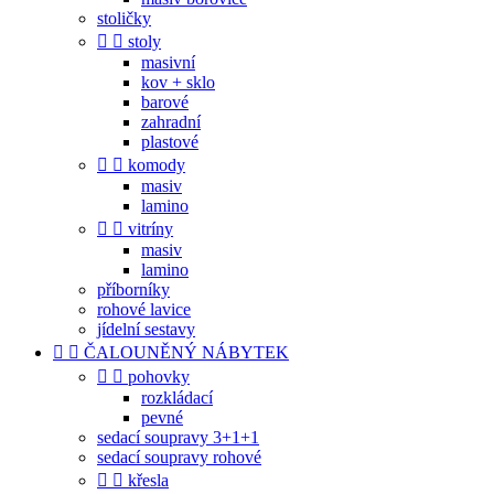
stoličky


stoly
masivní
kov + sklo
barové
zahradní
plastové


komody
masiv
lamino


vitríny
masiv
lamino
příborníky
rohové lavice
jídelní sestavy


ČALOUNĚNÝ NÁBYTEK


pohovky
rozkládací
pevné
sedací soupravy 3+1+1
sedací soupravy rohové


křesla