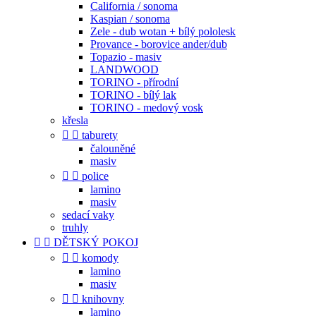
California / sonoma
Kaspian / sonoma
Zele - dub wotan + bílý pololesk
Provance - borovice ander/dub
Topazio - masiv
LANDWOOD
TORINO - přírodní
TORINO - bílý lak
TORINO - medový vosk
křesla


taburety
čalouněné
masiv


police
lamino
masiv
sedací vaky
truhly


DĚTSKÝ POKOJ


komody
lamino
masiv


knihovny
lamino