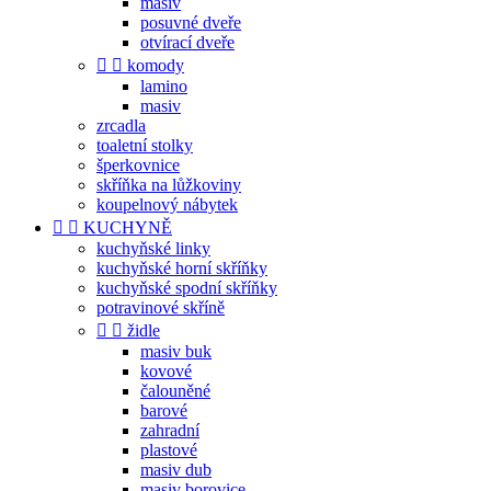
masiv
posuvné dveře
otvírací dveře


komody
lamino
masiv
zrcadla
toaletní stolky
šperkovnice
skříňka na lůžkoviny
koupelnový nábytek


KUCHYNĚ
kuchyňské linky
kuchyňské horní skříňky
kuchyňské spodní skříňky
potravinové skříně


židle
masiv buk
kovové
čalouněné
barové
zahradní
plastové
masiv dub
masiv borovice