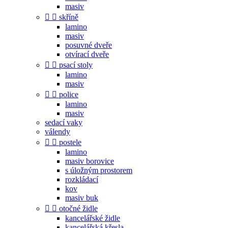
masiv


skříně
lamino
masiv
posuvné dveře
otvírací dveře


psací stoly
lamino
masiv


police
lamino
masiv
sedací vaky
válendy


postele
lamino
masiv borovice
s úložným prostorem
rozkládací
kov
masiv buk


otočné židle
kancelářské židle
kancelářská křesla