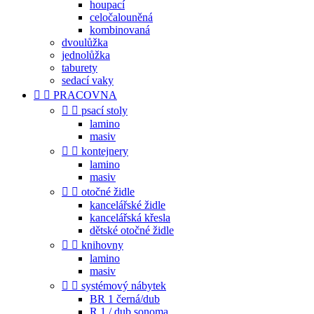
houpací
celočalouněná
kombinovaná
dvoulůžka
jednolůžka
taburety
sedací vaky


PRACOVNA


psací stoly
lamino
masiv


kontejnery
lamino
masiv


otočné židle
kancelářské židle
kancelářská křesla
dětské otočné židle


knihovny
lamino
masiv


systémový nábytek
BR 1 černá/dub
R 1 / dub sonoma