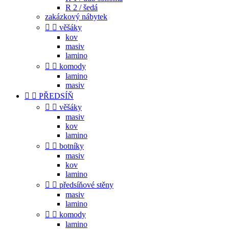
R 2 / šedá
zakázkový nábytek


věšáky
kov
masiv
lamino


komody
lamino
masiv


PŘEDSÍŇ


věšáky
masiv
kov
lamino


botníky
masiv
kov
lamino


předsíňové stěny
masiv
lamino


komody
lamino