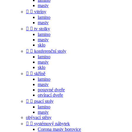
lamino
masiv


vitríny
lamino
masiv


tv stolky
lamino
masiv
sklo


konferenční stoly
lamino
masiv
sklo


skříně
lamino
masiv
posuvné dveře
otvírací dveře


psací stoly
lamino
masiv
obývací stěny


systémový nábytek
Corona masiv borovice