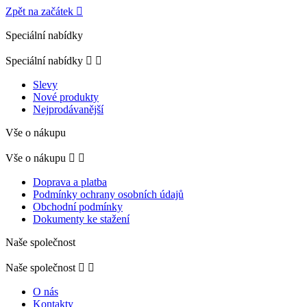
Zpět na začátek

Speciální nabídky
Speciální nabídky


Slevy
Nové produkty
Nejprodávanější
Vše o nákupu
Vše o nákupu


Doprava a platba
Podmínky ochrany osobních údajů
Obchodní podmínky
Dokumenty ke stažení
Naše společnost
Naše společnost


O nás
Kontakty