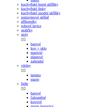
masiv
kuchyňské horní skříňky
kuchyňské linky
kuchyňské spodní skříňky
potravinové skříně
příborníky
rohové lavice
stoličky
stoly


barové
kov + sklo
masivní
plastové
zahradní
vitríny


lamino
masiv
židle


barové
čalouněné
kovové
masiv borovice