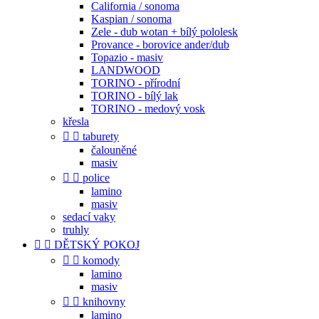
California / sonoma
Kaspian / sonoma
Zele - dub wotan + bílý pololesk
Provance - borovice ander/dub
Topazio - masiv
LANDWOOD
TORINO - přírodní
TORINO - bílý lak
TORINO - medový vosk
křesla


taburety
čalouněné
masiv


police
lamino
masiv
sedací vaky
truhly


DĚTSKÝ POKOJ


komody
lamino
masiv


knihovny
lamino