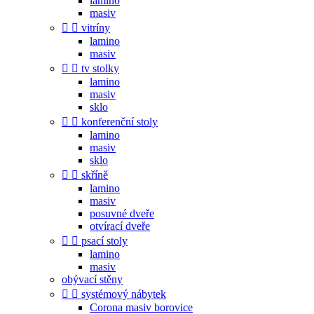
lamino
masiv


vitríny
lamino
masiv


tv stolky
lamino
masiv
sklo


konferenční stoly
lamino
masiv
sklo


skříně
lamino
masiv
posuvné dveře
otvírací dveře


psací stoly
lamino
masiv
obývací stěny


systémový nábytek
Corona masiv borovice