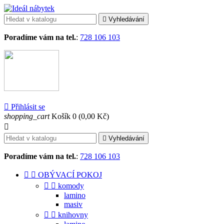

Vyhledávání
Poradíme vám na tel.
:
728 106 103

Přihlásit se
shopping_cart
Košík
0
(0,00 Kč)


Vyhledávání
Poradíme vám na tel.
:
728 106 103


OBÝVACÍ POKOJ


komody
lamino
masiv


knihovny