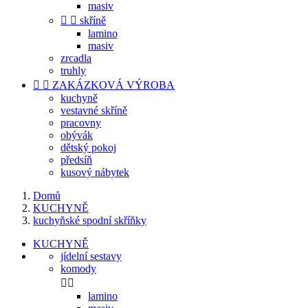
masiv


skříně
lamino
masiv
zrcadla
truhly


ZAKÁZKOVÁ VÝROBA
kuchyně
vestavné skříně
pracovny
obývák
dětský pokoj
předsíň
kusový nábytek
Domů
KUCHYNĚ
kuchyňské spodní skříňky
KUCHYNĚ
jídelní sestavy
komody


lamino