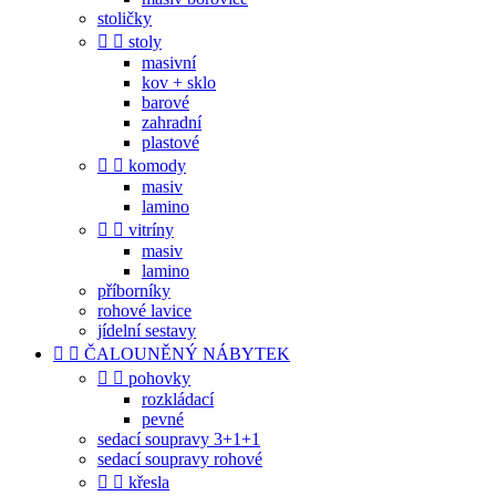
stoličky


stoly
masivní
kov + sklo
barové
zahradní
plastové


komody
masiv
lamino


vitríny
masiv
lamino
příborníky
rohové lavice
jídelní sestavy


ČALOUNĚNÝ NÁBYTEK


pohovky
rozkládací
pevné
sedací soupravy 3+1+1
sedací soupravy rohové


křesla