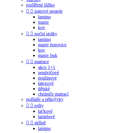
rozšířené lůžko


patrové postele
lamino
masiv
kov


noční stolky
lamino
masiv borovice
kov
masiv buk


matrace
akce 1+1
sendvičové
pružinové
latexové
dětské
chrániče matrací
polštáře a přikrývky


rošty
laťkové
lamelové


skříně
lamino