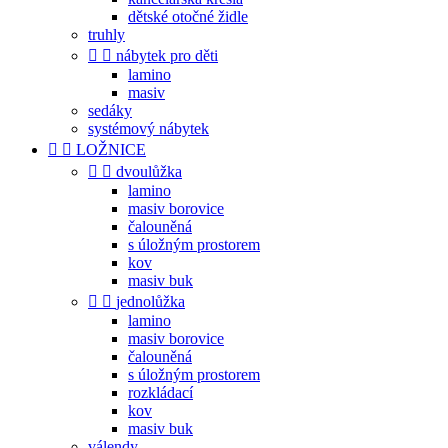
dětské otočné židle
truhly


nábytek pro děti
lamino
masiv
sedáky
systémový nábytek


LOŽNICE


dvoulůžka
lamino
masiv borovice
čalouněná
s úložným prostorem
kov
masiv buk


jednolůžka
lamino
masiv borovice
čalouněná
s úložným prostorem
rozkládací
kov
masiv buk
válendy