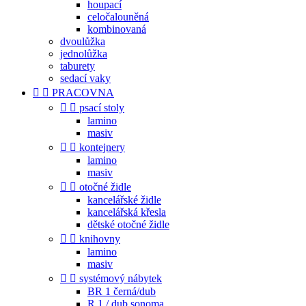
houpací
celočalouněná
kombinovaná
dvoulůžka
jednolůžka
taburety
sedací vaky


PRACOVNA


psací stoly
lamino
masiv


kontejnery
lamino
masiv


otočné židle
kancelářské židle
kancelářská křesla
dětské otočné židle


knihovny
lamino
masiv


systémový nábytek
BR 1 černá/dub
R 1 / dub sonoma