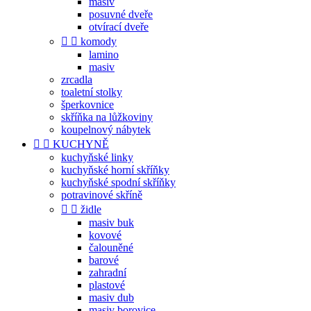
masiv
posuvné dveře
otvírací dveře


komody
lamino
masiv
zrcadla
toaletní stolky
šperkovnice
skříňka na lůžkoviny
koupelnový nábytek


KUCHYNĚ
kuchyňské linky
kuchyňské horní skříňky
kuchyňské spodní skříňky
potravinové skříně


židle
masiv buk
kovové
čalouněné
barové
zahradní
plastové
masiv dub
masiv borovice