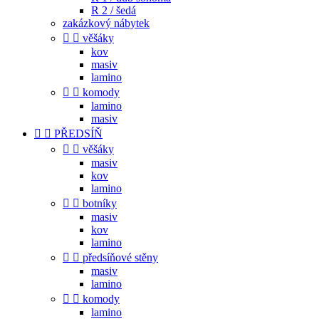
R 2 / šedá
zakázkový nábytek


věšáky
kov
masiv
lamino


komody
lamino
masiv


PŘEDSÍŇ


věšáky
masiv
kov
lamino


botníky
masiv
kov
lamino


předsíňové stěny
masiv
lamino


komody
lamino