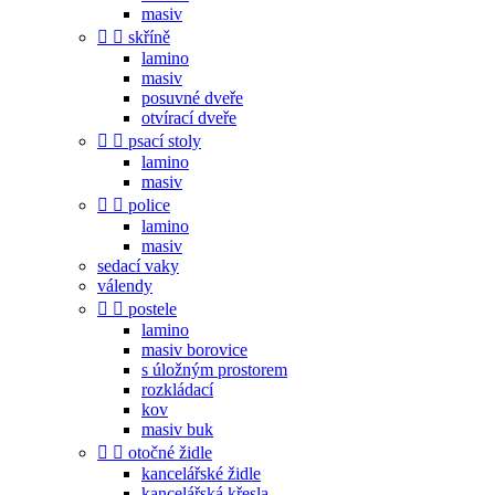
masiv


skříně
lamino
masiv
posuvné dveře
otvírací dveře


psací stoly
lamino
masiv


police
lamino
masiv
sedací vaky
válendy


postele
lamino
masiv borovice
s úložným prostorem
rozkládací
kov
masiv buk


otočné židle
kancelářské židle
kancelářská křesla