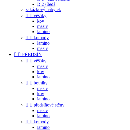
R 2 / šedá
zakázkový nábytek


věšáky
kov
masiv
lamino


komody
lamino
masiv


PŘEDSÍŇ


věšáky
masiv
kov
lamino


botníky
masiv
kov
lamino


předsíňové stěny
masiv
lamino


komody
lamino