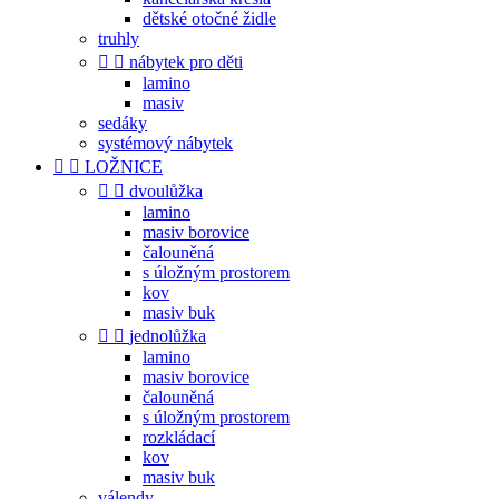
dětské otočné židle
truhly


nábytek pro děti
lamino
masiv
sedáky
systémový nábytek


LOŽNICE


dvoulůžka
lamino
masiv borovice
čalouněná
s úložným prostorem
kov
masiv buk


jednolůžka
lamino
masiv borovice
čalouněná
s úložným prostorem
rozkládací
kov
masiv buk
válendy