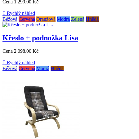
Cena
1 299,00 Kč

Rychlý náhled
Béžová
Červená
Oranžová
Modrá
Zelená
Hnědá
Křeslo + podnožka Lisa
Cena
2 098,00 Kč

Rychlý náhled
Béžová
Červená
Modrá
Hnědá