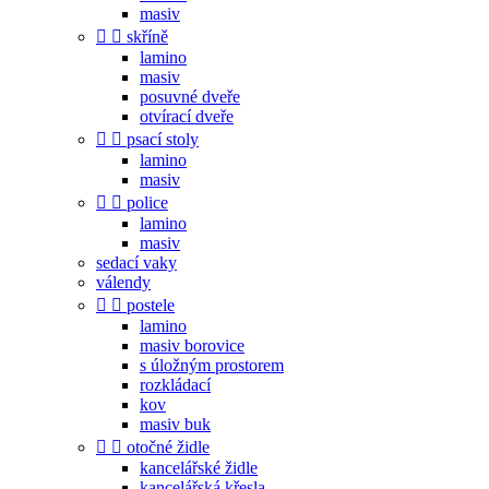
masiv


skříně
lamino
masiv
posuvné dveře
otvírací dveře


psací stoly
lamino
masiv


police
lamino
masiv
sedací vaky
válendy


postele
lamino
masiv borovice
s úložným prostorem
rozkládací
kov
masiv buk


otočné židle
kancelářské židle
kancelářská křesla