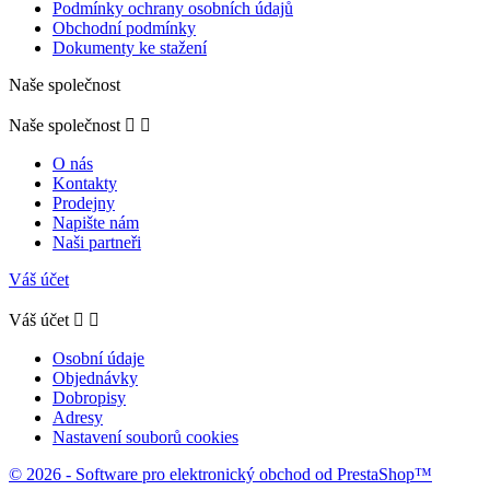
Podmínky ochrany osobních údajů
Obchodní podmínky
Dokumenty ke stažení
Naše společnost
Naše společnost


O nás
Kontakty
Prodejny
Napište nám
Naši partneři
Váš účet
Váš účet


Osobní údaje
Objednávky
Dobropisy
Adresy
Nastavení souborů cookies
© 2026 - Software pro elektronický obchod od PrestaShop™