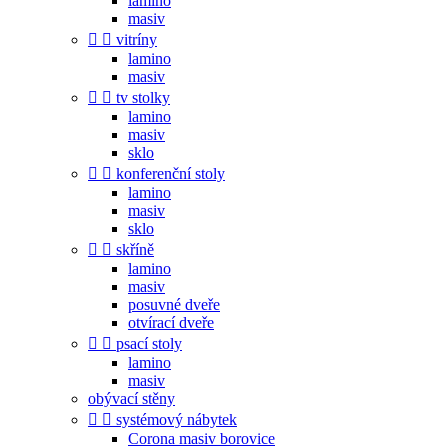
lamino
masiv


vitríny
lamino
masiv


tv stolky
lamino
masiv
sklo


konferenční stoly
lamino
masiv
sklo


skříně
lamino
masiv
posuvné dveře
otvírací dveře


psací stoly
lamino
masiv
obývací stěny


systémový nábytek
Corona masiv borovice