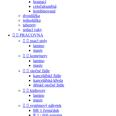
houpací
celočalouněná
kombinovaná
dvoulůžka
jednolůžka
taburety
sedací vaky


PRACOVNA


psací stoly
lamino
masiv


kontejnery
lamino
masiv


otočné židle
kancelářské židle
kancelářská křesla
dětské otočné židle


knihovny
lamino
masiv


systémový nábytek
BR 1 černá/dub
R 1 / dub sonoma