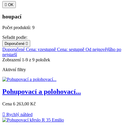

OK
houpací
Počet produktů: 9
Seřadit podle:
Doporučené

Doporučené
Cena: vzestupně
Cena: sestupně
Od nejnovějšího po
nejstarší
Zobrazení 1-9 z 9 položek
Aktivní filtry
Pohupovací a polohovací...
Cena
6 263,00 Kč

Rychlý náhled