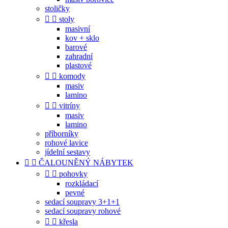
stoličky


stoly
masivní
kov + sklo
barové
zahradní
plastové


komody
masiv
lamino


vitríny
masiv
lamino
příborníky
rohové lavice
jídelní sestavy


ČALOUNĚNÝ NÁBYTEK


pohovky
rozkládací
pevné
sedací soupravy 3+1+1
sedací soupravy rohové


křesla