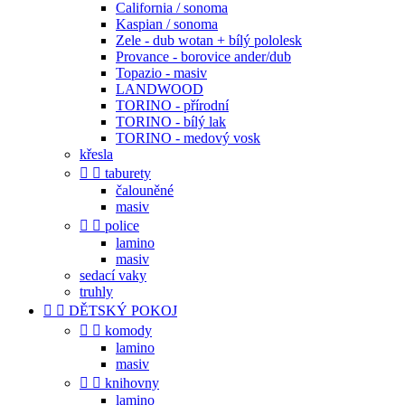
California / sonoma
Kaspian / sonoma
Zele - dub wotan + bílý pololesk
Provance - borovice ander/dub
Topazio - masiv
LANDWOOD
TORINO - přírodní
TORINO - bílý lak
TORINO - medový vosk
křesla


taburety
čalouněné
masiv


police
lamino
masiv
sedací vaky
truhly


DĚTSKÝ POKOJ


komody
lamino
masiv


knihovny
lamino