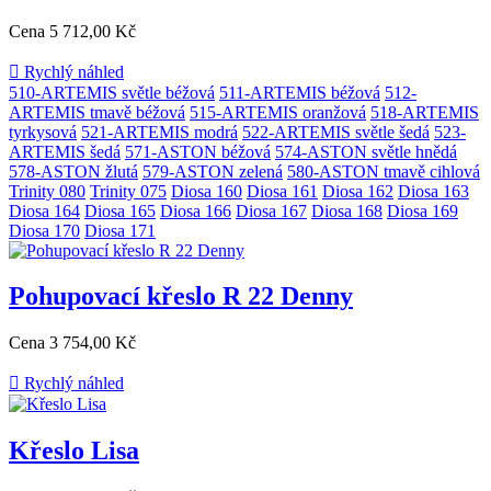
Cena
5 712,00 Kč

Rychlý náhled
510-ARTEMIS světle béžová
511-ARTEMIS béžová
512-
ARTEMIS tmavě béžová
515-ARTEMIS oranžová
518-ARTEMIS
tyrkysová
521-ARTEMIS modrá
522-ARTEMIS světle šedá
523-
ARTEMIS šedá
571-ASTON béžová
574-ASTON světle hnědá
578-ASTON žlutá
579-ASTON zelená
580-ASTON tmavě cihlová
Trinity 080
Trinity 075
Diosa 160
Diosa 161
Diosa 162
Diosa 163
Diosa 164
Diosa 165
Diosa 166
Diosa 167
Diosa 168
Diosa 169
Diosa 170
Diosa 171
Pohupovací křeslo R 22 Denny
Cena
3 754,00 Kč

Rychlý náhled
Křeslo Lisa