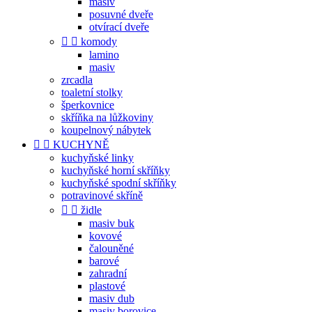
masiv
posuvné dveře
otvírací dveře


komody
lamino
masiv
zrcadla
toaletní stolky
šperkovnice
skříňka na lůžkoviny
koupelnový nábytek


KUCHYNĚ
kuchyňské linky
kuchyňské horní skříňky
kuchyňské spodní skříňky
potravinové skříně


židle
masiv buk
kovové
čalouněné
barové
zahradní
plastové
masiv dub
masiv borovice