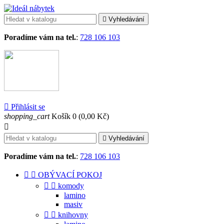

Vyhledávání
Poradíme vám na tel.
:
728 106 103

Přihlásit se
shopping_cart
Košík
0
(0,00 Kč)


Vyhledávání
Poradíme vám na tel.
:
728 106 103


OBÝVACÍ POKOJ


komody
lamino
masiv


knihovny