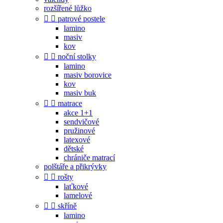
rozšířené lůžko


patrové postele
lamino
masiv
kov


noční stolky
lamino
masiv borovice
kov
masiv buk


matrace
akce 1+1
sendvičové
pružinové
latexové
dětské
chrániče matrací
polštáře a přikrývky


rošty
laťkové
lamelové


skříně
lamino