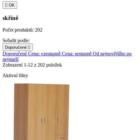

OK
skříně
Počet produktů: 202
Seřadit podle:
Doporučené

Doporučené
Cena: vzestupně
Cena: sestupně
Od nejnovějšího po
nejstarší
Zobrazení 1-12 z 202 položek
Aktivní filtry