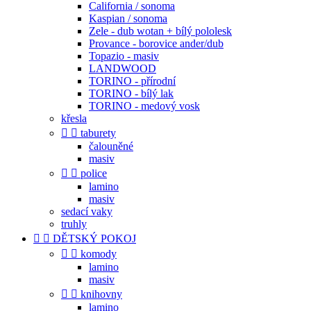
California / sonoma
Kaspian / sonoma
Zele - dub wotan + bílý pololesk
Provance - borovice ander/dub
Topazio - masiv
LANDWOOD
TORINO - přírodní
TORINO - bílý lak
TORINO - medový vosk
křesla


taburety
čalouněné
masiv


police
lamino
masiv
sedací vaky
truhly


DĚTSKÝ POKOJ


komody
lamino
masiv


knihovny
lamino