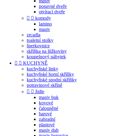
masiv
posuvné dveře
otvírací dveře


komody
lamino
masiv
zrcadla
toaletní stolky
šperkovnice
skříňka na lůžkoviny
koupelnový nábytek


KUCHYNĚ
kuchyňské linky
kuchyňské horní skříňky
kuchyňské spodní skříňky
potravinové skříně


židle
masiv buk
kovové
čalouněné
barové
zahradní
plastové
masiv dub
masiv borovice