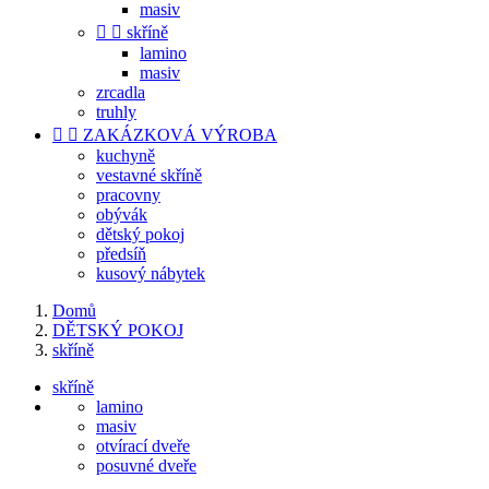
masiv


skříně
lamino
masiv
zrcadla
truhly


ZAKÁZKOVÁ VÝROBA
kuchyně
vestavné skříně
pracovny
obývák
dětský pokoj
předsíň
kusový nábytek
Domů
DĚTSKÝ POKOJ
skříně
skříně
lamino
masiv
otvírací dveře
posuvné dveře