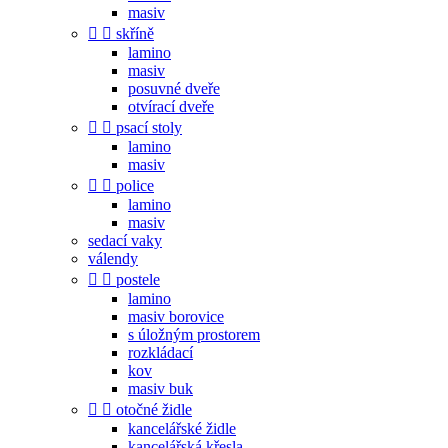
masiv


skříně
lamino
masiv
posuvné dveře
otvírací dveře


psací stoly
lamino
masiv


police
lamino
masiv
sedací vaky
válendy


postele
lamino
masiv borovice
s úložným prostorem
rozkládací
kov
masiv buk


otočné židle
kancelářské židle
kancelářská křesla