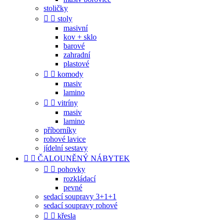
stoličky


stoly
masivní
kov + sklo
barové
zahradní
plastové


komody
masiv
lamino


vitríny
masiv
lamino
příborníky
rohové lavice
jídelní sestavy


ČALOUNĚNÝ NÁBYTEK


pohovky
rozkládací
pevné
sedací soupravy 3+1+1
sedací soupravy rohové


křesla