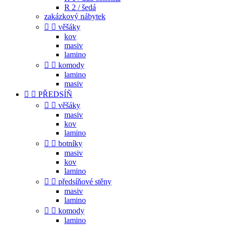
R 2 / šedá
zakázkový nábytek


věšáky
kov
masiv
lamino


komody
lamino
masiv


PŘEDSÍŇ


věšáky
masiv
kov
lamino


botníky
masiv
kov
lamino


předsíňové stěny
masiv
lamino


komody
lamino