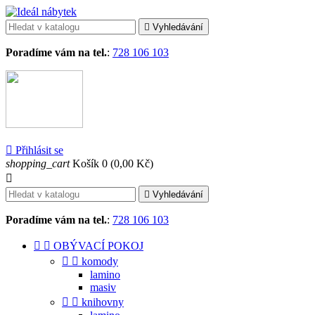

Vyhledávání
Poradíme vám na tel.
:
728 106 103

Přihlásit se
shopping_cart
Košík
0
(0,00 Kč)


Vyhledávání
Poradíme vám na tel.
:
728 106 103


OBÝVACÍ POKOJ


komody
lamino
masiv


knihovny