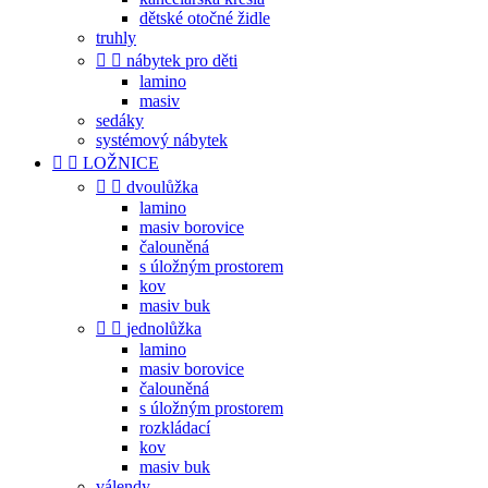
dětské otočné židle
truhly


nábytek pro děti
lamino
masiv
sedáky
systémový nábytek


LOŽNICE


dvoulůžka
lamino
masiv borovice
čalouněná
s úložným prostorem
kov
masiv buk


jednolůžka
lamino
masiv borovice
čalouněná
s úložným prostorem
rozkládací
kov
masiv buk
válendy