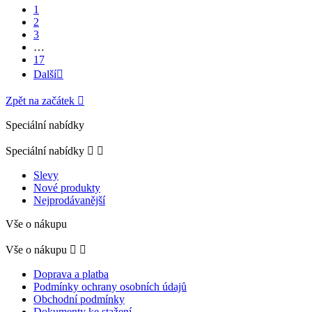
1
2
3
…
17
Další

Zpět na začátek

Speciální nabídky
Speciální nabídky


Slevy
Nové produkty
Nejprodávanější
Vše o nákupu
Vše o nákupu


Doprava a platba
Podmínky ochrany osobních údajů
Obchodní podmínky
Dokumenty ke stažení