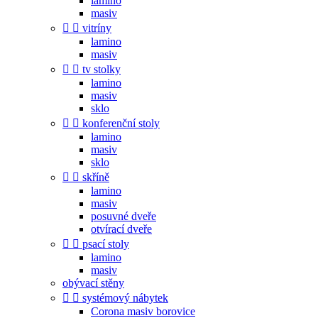
lamino
masiv


vitríny
lamino
masiv


tv stolky
lamino
masiv
sklo


konferenční stoly
lamino
masiv
sklo


skříně
lamino
masiv
posuvné dveře
otvírací dveře


psací stoly
lamino
masiv
obývací stěny


systémový nábytek
Corona masiv borovice