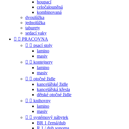
houpací
celočalouněná
kombinovaná
dvoulůžka
jednolůžka
taburety
sedací vaky


PRACOVNA


psací stoly
lamino
masiv


kontejnery
lamino
masiv


otočné židle
kancelářské židle
kancelářská křesla
dětské otočné židle


knihovny
lamino
masiv


systémový nábytek
BR 1 černá/dub
R 1 / dub sonoma