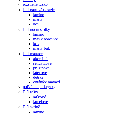
rozšířené lůžko


patrové postele
lamino
masiv
kov


noční stolky
lamino
masiv borovice
kov
masiv buk


matrace
akce 1+1
sendvičové
pružinové
latexové
dětské
chrániče matrací
polštáře a přikrývky


rošty
laťkové
lamelové


skříně
lamino