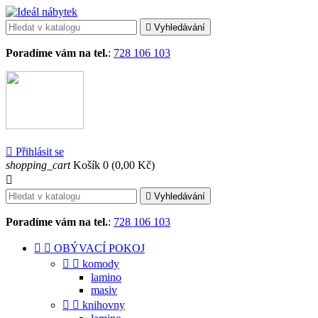

Vyhledávání
Poradíme vám na tel.
:
728 106 103

Přihlásit se
shopping_cart
Košík
0
(0,00 Kč)


Vyhledávání
Poradíme vám na tel.
:
728 106 103


OBÝVACÍ POKOJ


komody
lamino
masiv


knihovny