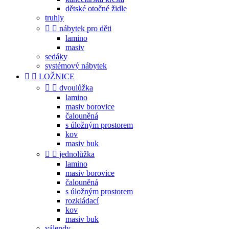
dětské otočné židle
truhly


nábytek pro děti
lamino
masiv
sedáky
systémový nábytek


LOŽNICE


dvoulůžka
lamino
masiv borovice
čalouněná
s úložným prostorem
kov
masiv buk


jednolůžka
lamino
masiv borovice
čalouněná
s úložným prostorem
rozkládací
kov
masiv buk
válendy