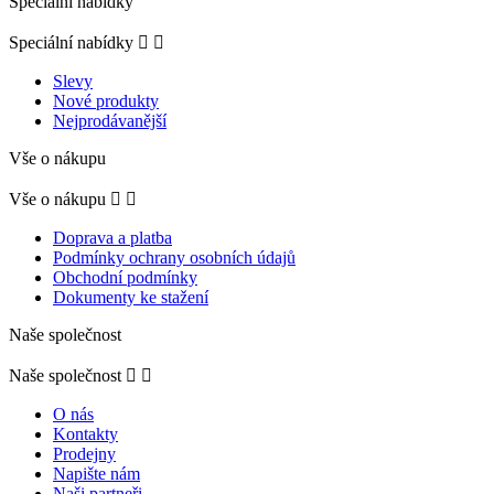
Speciální nabídky
Speciální nabídky


Slevy
Nové produkty
Nejprodávanější
Vše o nákupu
Vše o nákupu


Doprava a platba
Podmínky ochrany osobních údajů
Obchodní podmínky
Dokumenty ke stažení
Naše společnost
Naše společnost


O nás
Kontakty
Prodejny
Napište nám
Naši partneři