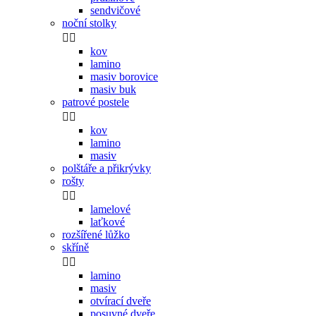
sendvičové
noční stolky


kov
lamino
masiv borovice
masiv buk
patrové postele


kov
lamino
masiv
polštáře a přikrývky
rošty


lamelové
laťkové
rozšířené lůžko
skříně


lamino
masiv
otvírací dveře
posuvné dveře