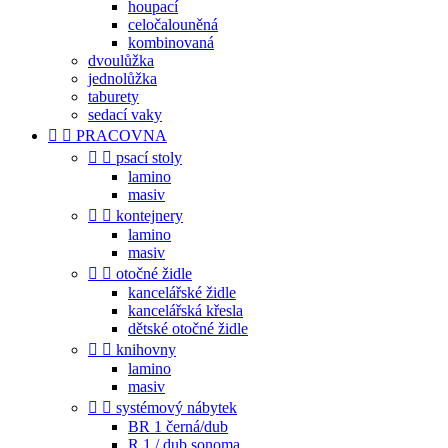
houpací
celočalouněná
kombinovaná
dvoulůžka
jednolůžka
taburety
sedací vaky


PRACOVNA


psací stoly
lamino
masiv


kontejnery
lamino
masiv


otočné židle
kancelářské židle
kancelářská křesla
dětské otočné židle


knihovny
lamino
masiv


systémový nábytek
BR 1 černá/dub
R 1 / dub sonoma