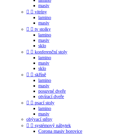
lamino
masiv


vitríny
lamino
masiv


tv stolky
lamino
masiv
sklo


konferenční stoly
lamino
masiv
sklo


skříně
lamino
masiv
posuvné dveře
otvírací dveře


psací stoly
lamino
masiv
obývací stěny


systémový nábytek
Corona masiv borovice