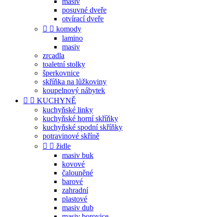
masiv
posuvné dveře
otvírací dveře


komody
lamino
masiv
zrcadla
toaletní stolky
šperkovnice
skříňka na lůžkoviny
koupelnový nábytek


KUCHYNĚ
kuchyňské linky
kuchyňské horní skříňky
kuchyňské spodní skříňky
potravinové skříně


židle
masiv buk
kovové
čalouněné
barové
zahradní
plastové
masiv dub
masiv borovice