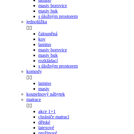
lamino
masiv borovice
masiv buk
s úložným prostorem
jednolůžka


čalouněná
kov
lamino
masiv borovice
masiv buk
rozkládací
s úložným prostorem
komody


lamino
masiv
koupelnový nábytek
matrace


akce 1+1
chrániče matrací
dětské
latexové
pružinové