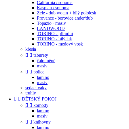
California / sonoma
Kaspian / sonoma
Zele - dub wotan + bílý pololesk
Provance - borovice ander/dub
Topazio - masiv
LANDWOOD
TORINO - přírodní
TORINO - bílý lak
TORINO - medový vosk
křesla


taburety
čalouněné
masiv


police
lamino
masiv
sedací vaky
truhly


DĚTSKÝ POKOJ


komody
lamino
masiv


knihovny
lamino