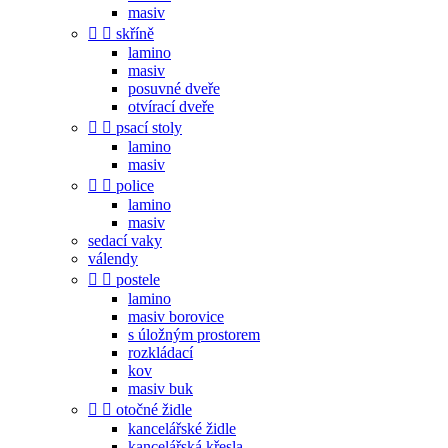
masiv


skříně
lamino
masiv
posuvné dveře
otvírací dveře


psací stoly
lamino
masiv


police
lamino
masiv
sedací vaky
válendy


postele
lamino
masiv borovice
s úložným prostorem
rozkládací
kov
masiv buk


otočné židle
kancelářské židle
kancelářská křesla