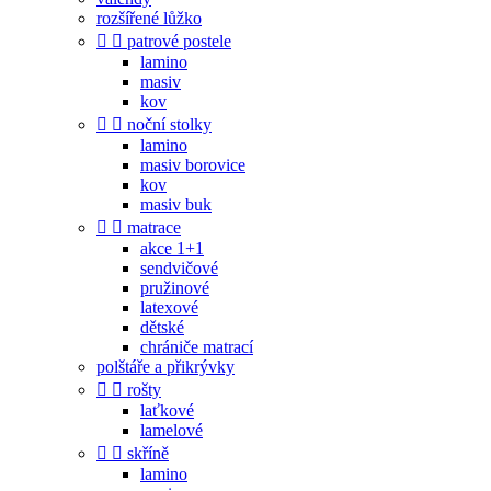
rozšířené lůžko


patrové postele
lamino
masiv
kov


noční stolky
lamino
masiv borovice
kov
masiv buk


matrace
akce 1+1
sendvičové
pružinové
latexové
dětské
chrániče matrací
polštáře a přikrývky


rošty
laťkové
lamelové


skříně
lamino