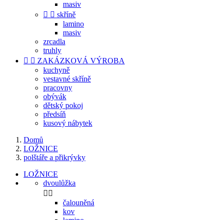
masiv


skříně
lamino
masiv
zrcadla
truhly


ZAKÁZKOVÁ VÝROBA
kuchyně
vestavné skříně
pracovny
obývák
dětský pokoj
předsíň
kusový nábytek
Domů
LOŽNICE
polštáře a přikrývky
LOŽNICE
dvoulůžka


čalouněná
kov