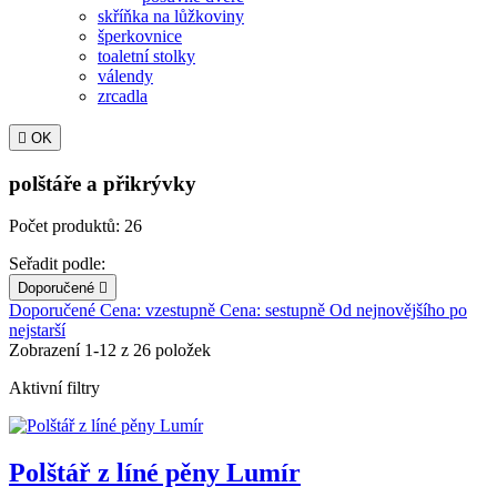
skříňka na lůžkoviny
šperkovnice
toaletní stolky
válendy
zrcadla

OK
polštáře a přikrývky
Počet produktů: 26
Seřadit podle:
Doporučené

Doporučené
Cena: vzestupně
Cena: sestupně
Od nejnovějšího po
nejstarší
Zobrazení 1-12 z 26 položek
Aktivní filtry
Polštář z líné pěny Lumír