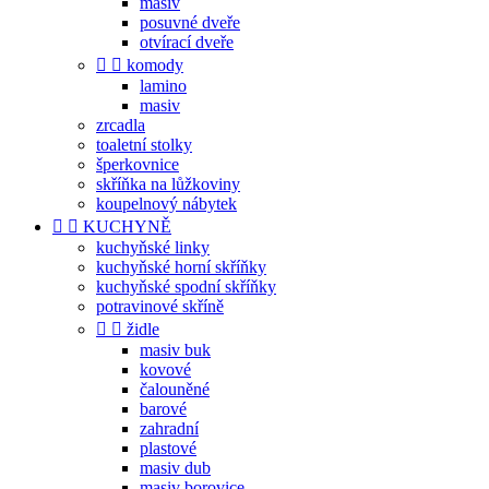
masiv
posuvné dveře
otvírací dveře


komody
lamino
masiv
zrcadla
toaletní stolky
šperkovnice
skříňka na lůžkoviny
koupelnový nábytek


KUCHYNĚ
kuchyňské linky
kuchyňské horní skříňky
kuchyňské spodní skříňky
potravinové skříně


židle
masiv buk
kovové
čalouněné
barové
zahradní
plastové
masiv dub
masiv borovice