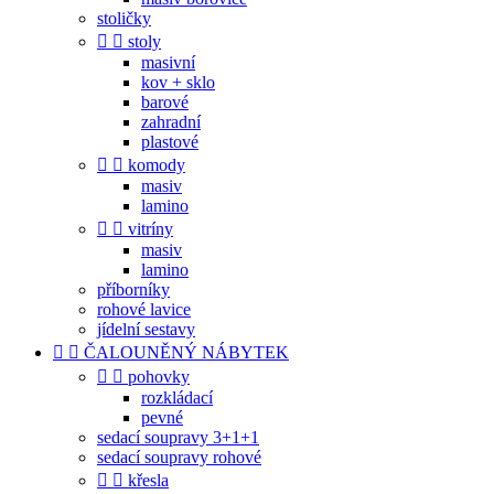
stoličky


stoly
masivní
kov + sklo
barové
zahradní
plastové


komody
masiv
lamino


vitríny
masiv
lamino
příborníky
rohové lavice
jídelní sestavy


ČALOUNĚNÝ NÁBYTEK


pohovky
rozkládací
pevné
sedací soupravy 3+1+1
sedací soupravy rohové


křesla