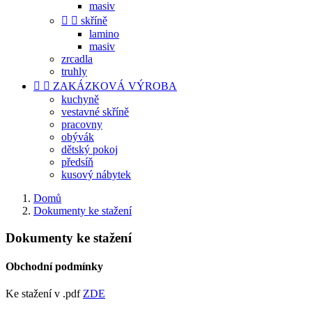
masiv


skříně
lamino
masiv
zrcadla
truhly


ZAKÁZKOVÁ VÝROBA
kuchyně
vestavné skříně
pracovny
obývák
dětský pokoj
předsíň
kusový nábytek
Domů
Dokumenty ke stažení
Dokumenty ke stažení
Obchodní podmínky
Ke stažení v .pdf
ZDE