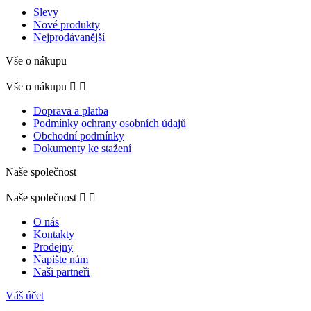
Slevy
Nové produkty
Nejprodávanější
Vše o nákupu
Vše o nákupu


Doprava a platba
Podmínky ochrany osobních údajů
Obchodní podmínky
Dokumenty ke stažení
Naše společnost
Naše společnost


O nás
Kontakty
Prodejny
Napište nám
Naši partneři
Váš účet