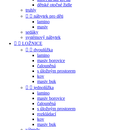
dětské otočné židle
truhly


nábytek pro děti
lamino
masiv
sedáky
systémový nábytek


LOŽNICE


dvoulůžka
lamino
masiv borovice
čalouněná
s úložným prostorem
kov
masiv buk


jednolůžka
lamino
masiv borovice
čalouněná
s úložným prostorem
rozkládací
kov
masiv buk
válendy