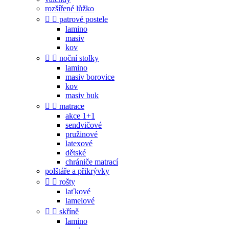
rozšířené lůžko


patrové postele
lamino
masiv
kov


noční stolky
lamino
masiv borovice
kov
masiv buk


matrace
akce 1+1
sendvičové
pružinové
latexové
dětské
chrániče matrací
polštáře a přikrývky


rošty
laťkové
lamelové


skříně
lamino