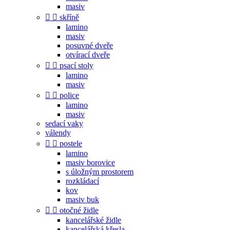
masiv


skříně
lamino
masiv
posuvné dveře
otvírací dveře


psací stoly
lamino
masiv


police
lamino
masiv
sedací vaky
válendy


postele
lamino
masiv borovice
s úložným prostorem
rozkládací
kov
masiv buk


otočné židle
kancelářské židle
kancelářská křesla