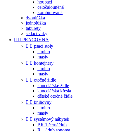
houpací
celočalouněná
kombinovaná
dvoulůžka
jednolůžka
taburety
sedací vaky


PRACOVNA


psací stoly
lamino
masiv


kontejnery
lamino
masiv


otočné židle
kancelářské židle
kancelářská křesla
dětské otočné židle


knihovny
lamino
masiv


systémový nábytek
BR 1 černá/dub
R 1 / dub sonoma