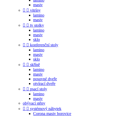
lamino
masiv


vitríny
lamino
masiv


tv stolky
lamino
masiv
sklo


konferenční stoly
lamino
masiv
sklo


skříně
lamino
masiv
posuvné dveře
otvírací dveře


psací stoly
lamino
masiv
obývací stěny


systémový nábytek
Corona masiv borovice