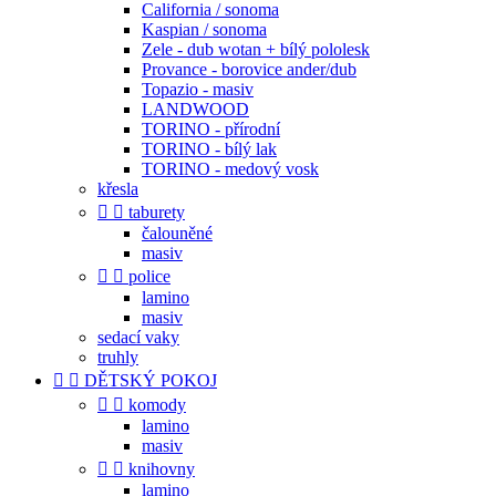
California / sonoma
Kaspian / sonoma
Zele - dub wotan + bílý pololesk
Provance - borovice ander/dub
Topazio - masiv
LANDWOOD
TORINO - přírodní
TORINO - bílý lak
TORINO - medový vosk
křesla


taburety
čalouněné
masiv


police
lamino
masiv
sedací vaky
truhly


DĚTSKÝ POKOJ


komody
lamino
masiv


knihovny
lamino