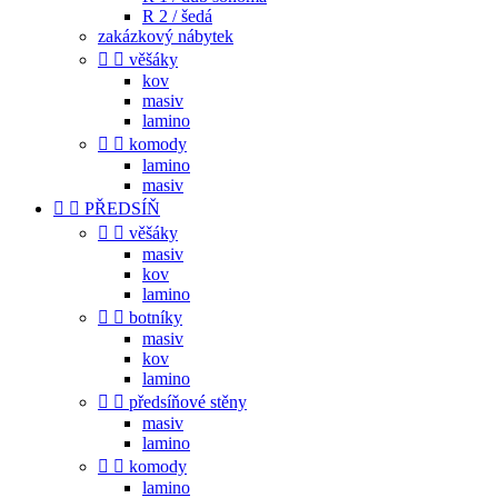
R 2 / šedá
zakázkový nábytek


věšáky
kov
masiv
lamino


komody
lamino
masiv


PŘEDSÍŇ


věšáky
masiv
kov
lamino


botníky
masiv
kov
lamino


předsíňové stěny
masiv
lamino


komody
lamino