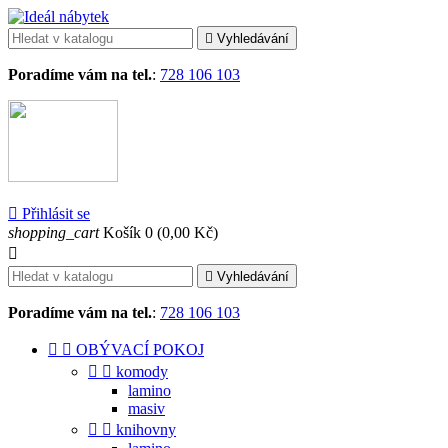

Vyhledávání
Poradíme vám na tel.
:
728 106 103

Přihlásit se
shopping_cart
Košík
0
(0,00 Kč)


Vyhledávání
Poradíme vám na tel.
:
728 106 103


OBÝVACÍ POKOJ


komody
lamino
masiv


knihovny