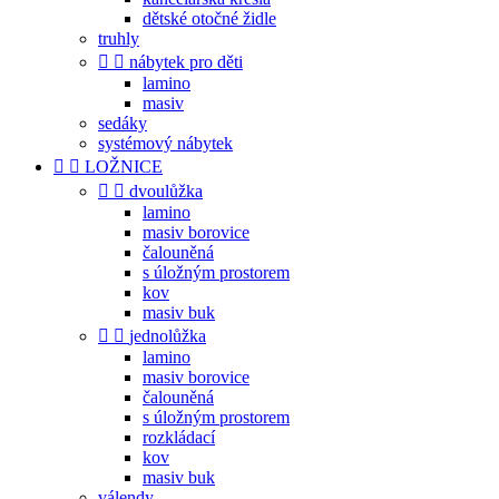
dětské otočné židle
truhly


nábytek pro děti
lamino
masiv
sedáky
systémový nábytek


LOŽNICE


dvoulůžka
lamino
masiv borovice
čalouněná
s úložným prostorem
kov
masiv buk


jednolůžka
lamino
masiv borovice
čalouněná
s úložným prostorem
rozkládací
kov
masiv buk
válendy