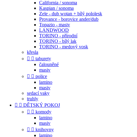
California / sonoma
Kaspian / sonoma
Zele - dub wotan + bílý pololesk
Provance - borovice ander/dub
Topazio - masiv
LANDWOOD
TORINO - přírodní
TORINO - bílý lak
TORINO - medový vosk
křesla


taburety
čalouněné
masiv


police
lamino
masiv
sedací vaky
truhly


DĚTSKÝ POKOJ


komody
lamino
masiv


knihovny
lamino