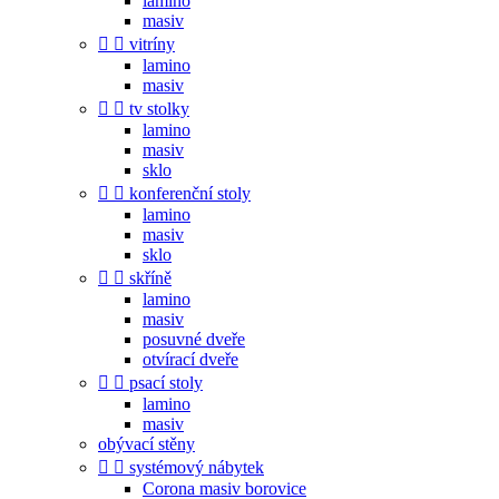
lamino
masiv


vitríny
lamino
masiv


tv stolky
lamino
masiv
sklo


konferenční stoly
lamino
masiv
sklo


skříně
lamino
masiv
posuvné dveře
otvírací dveře


psací stoly
lamino
masiv
obývací stěny


systémový nábytek
Corona masiv borovice