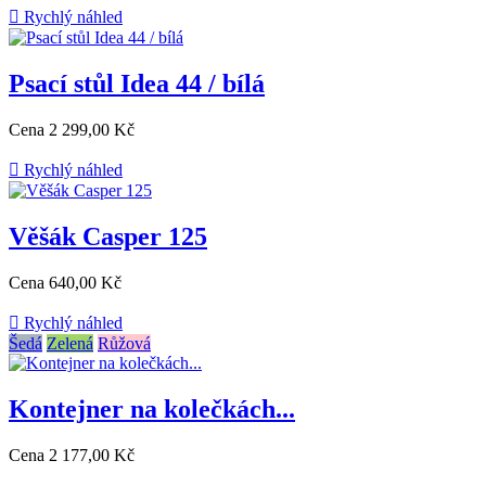

Rychlý náhled
Psací stůl Idea 44 / bílá
Cena
2 299,00 Kč

Rychlý náhled
Věšák Casper 125
Cena
640,00 Kč

Rychlý náhled
Šedá
Zelená
Růžová
Kontejner na kolečkách...
Cena
2 177,00 Kč