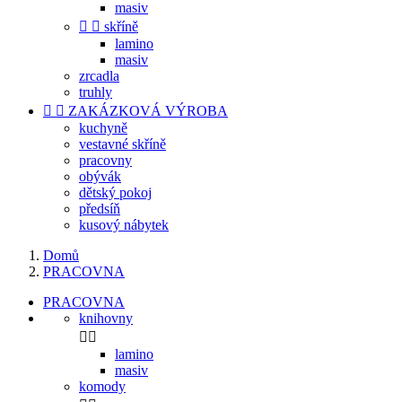
masiv


skříně
lamino
masiv
zrcadla
truhly


ZAKÁZKOVÁ VÝROBA
kuchyně
vestavné skříně
pracovny
obývák
dětský pokoj
předsíň
kusový nábytek
Domů
PRACOVNA
PRACOVNA
knihovny


lamino
masiv
komody