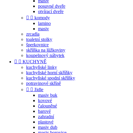
masiv
posuvné dveře
otvírací dveře


komody
lamino
masiv
zrcadla
toaletní stolky
šperkovnice
skříňka na lůžkoviny
koupelnový nábytek


KUCHYNĚ
kuchyňské linky
kuchyňské horní skříňky
kuchyňské spodní skříňky
potravinové skříně


židle
masiv buk
kovové
čalouněné
barové
zahradní
plastové
masiv dub
masiv borovice