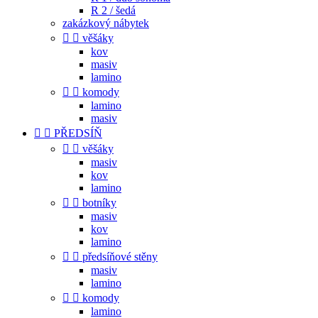
R 2 / šedá
zakázkový nábytek


věšáky
kov
masiv
lamino


komody
lamino
masiv


PŘEDSÍŇ


věšáky
masiv
kov
lamino


botníky
masiv
kov
lamino


předsíňové stěny
masiv
lamino


komody
lamino