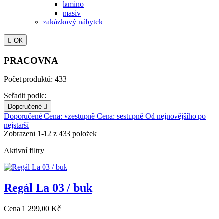
lamino
masiv
zakázkový nábytek

OK
PRACOVNA
Počet produktů: 433
Seřadit podle:
Doporučené

Doporučené
Cena: vzestupně
Cena: sestupně
Od nejnovějšího po
nejstarší
Zobrazení 1-12 z 433 položek
Aktivní filtry
Regál La 03 / buk
Cena
1 299,00 Kč