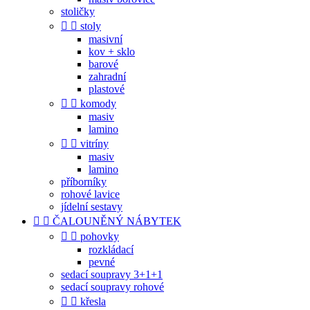
stoličky


stoly
masivní
kov + sklo
barové
zahradní
plastové


komody
masiv
lamino


vitríny
masiv
lamino
příborníky
rohové lavice
jídelní sestavy


ČALOUNĚNÝ NÁBYTEK


pohovky
rozkládací
pevné
sedací soupravy 3+1+1
sedací soupravy rohové


křesla