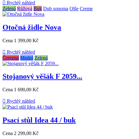

Rychlý náhled
Zelená
Růžová
Buk
Dub sonoma
Olše
Creme
Otočná židle Nova
Cena
1 399,00 Kč

Rychlý náhled
Červená
Modrá
Zelená
Stojanový věšák F 2059...
Cena
1 690,00 Kč

Rychlý náhled
Psací stůl Idea 44 / buk
Cena
2 299,00 Kč