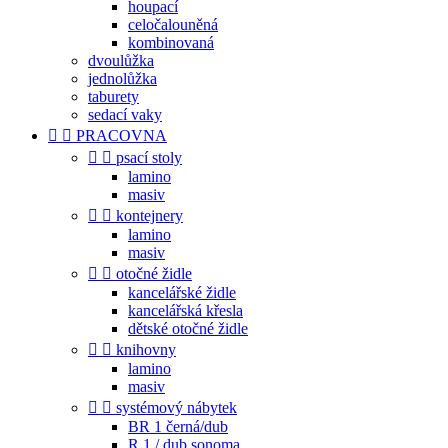
houpací
celočalouněná
kombinovaná
dvoulůžka
jednolůžka
taburety
sedací vaky


PRACOVNA


psací stoly
lamino
masiv


kontejnery
lamino
masiv


otočné židle
kancelářské židle
kancelářská křesla
dětské otočné židle


knihovny
lamino
masiv


systémový nábytek
BR 1 černá/dub
R 1 / dub sonoma