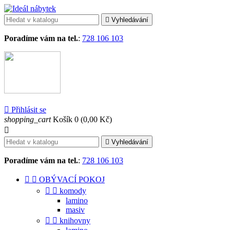

Vyhledávání
Poradíme vám na tel.
:
728 106 103

Přihlásit se
shopping_cart
Košík
0
(0,00 Kč)


Vyhledávání
Poradíme vám na tel.
:
728 106 103


OBÝVACÍ POKOJ


komody
lamino
masiv


knihovny