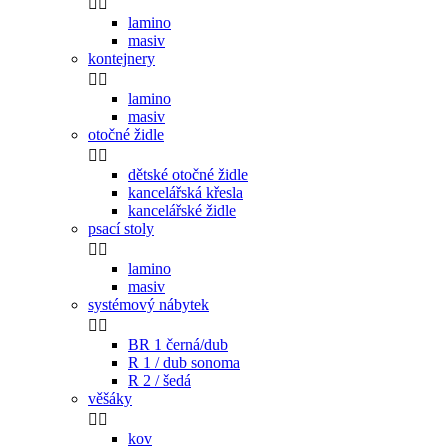


lamino
masiv
kontejnery


lamino
masiv
otočné židle


dětské otočné židle
kancelářská křesla
kancelářské židle
psací stoly


lamino
masiv
systémový nábytek


BR 1 černá/dub
R 1 / dub sonoma
R 2 / šedá
věšáky


kov