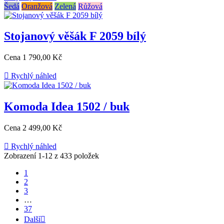
Šedá
Oranžová
Zelená
Růžová
Stojanový věšák F 2059 bílý
Cena
1 790,00 Kč

Rychlý náhled
Komoda Idea 1502 / buk
Cena
2 499,00 Kč

Rychlý náhled
Zobrazení 1-12 z 433 položek
1
2
3
…
37
Další
