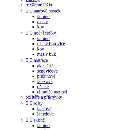
rozšířené lůžko


patrové postele
lamino
masiv
kov


noční stolky
lamino
masiv borovice
kov
masiv buk


matrace
akce 1+1
sendvičové
pružinové
latexové
dětské
chrániče matrací
polštáře a přikrývky


rošty
laťkové
lamelové


skříně
lamino