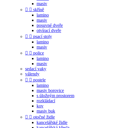
masiv


skříně
lamino
masiv
posuvné dveře
otvírací dveře


psací stoly
lamino
masiv


police
lamino
masiv
sedací vaky
válendy


postele
lamino
masiv borovice
s úložným prostorem
rozkládací
kov
masiv buk


otočné židle
kancelářské židle
kancelářská křesla