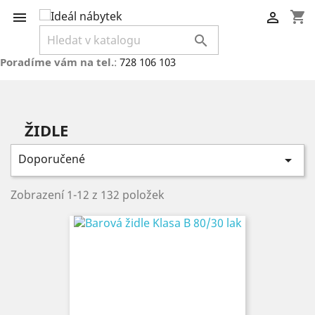
shopping_cart



Poradíme vám na tel.
:
728 106 103
ŽIDLE
Doporučené

Zobrazení 1-12 z 132 položek