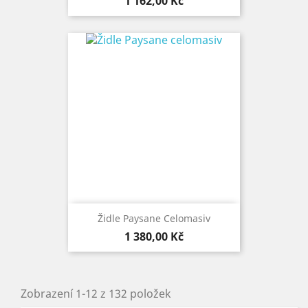
Cena
1 162,00 Kč
Židle Paysane Celomasiv
Cena
1 380,00 Kč
Zobrazení 1-12 z 132 položek