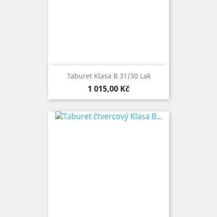
Taburet Klasa B 31/30 Lak
Cena
1 015,00 Kč