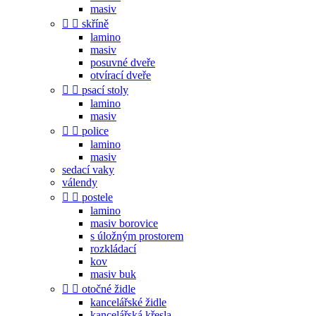
masiv


skříně
lamino
masiv
posuvné dveře
otvírací dveře


psací stoly
lamino
masiv


police
lamino
masiv
sedací vaky
válendy


postele
lamino
masiv borovice
s úložným prostorem
rozkládací
kov
masiv buk


otočné židle
kancelářské židle
kancelářská křesla