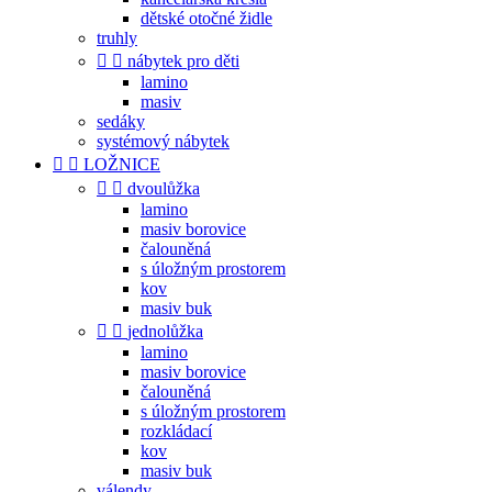
dětské otočné židle
truhly


nábytek pro děti
lamino
masiv
sedáky
systémový nábytek


LOŽNICE


dvoulůžka
lamino
masiv borovice
čalouněná
s úložným prostorem
kov
masiv buk


jednolůžka
lamino
masiv borovice
čalouněná
s úložným prostorem
rozkládací
kov
masiv buk
válendy