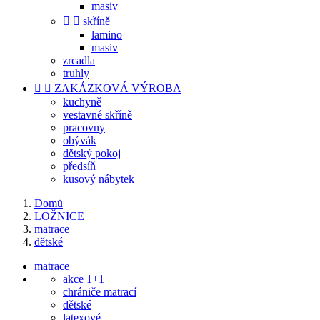
masiv


skříně
lamino
masiv
zrcadla
truhly


ZAKÁZKOVÁ VÝROBA
kuchyně
vestavné skříně
pracovny
obývák
dětský pokoj
předsíň
kusový nábytek
Domů
LOŽNICE
matrace
dětské
matrace
akce 1+1
chrániče matrací
dětské
latexové