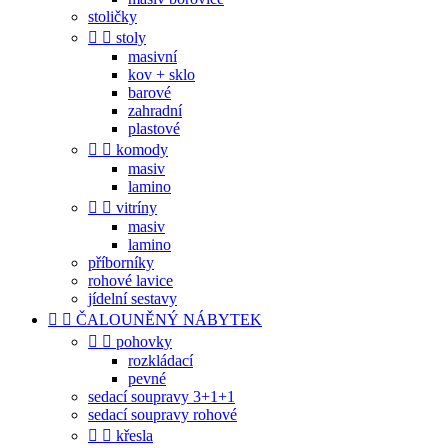
stoličky


stoly
masivní
kov + sklo
barové
zahradní
plastové


komody
masiv
lamino


vitríny
masiv
lamino
příborníky
rohové lavice
jídelní sestavy


ČALOUNĚNÝ NÁBYTEK


pohovky
rozkládací
pevné
sedací soupravy 3+1+1
sedací soupravy rohové


křesla