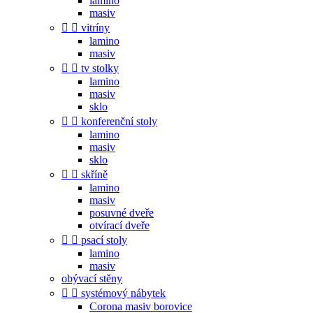
lamino
masiv


vitríny
lamino
masiv


tv stolky
lamino
masiv
sklo


konferenční stoly
lamino
masiv
sklo


skříně
lamino
masiv
posuvné dveře
otvírací dveře


psací stoly
lamino
masiv
obývací stěny


systémový nábytek
Corona masiv borovice