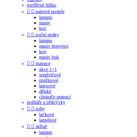
rozšířené lůžko


patrové postele
lamino
masiv
kov


noční stolky
lamino
masiv borovice
kov
masiv buk


matrace
akce 1+1
sendvičové
pružinové
latexové
dětské
chrániče matrací
polštáře a přikrývky


rošty
laťkové
lamelové


skříně
lamino