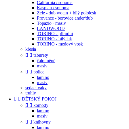
California / sonoma
Kaspian / sonoma
Zele - dub wotan + bílý pololesk
Provance - borovice ander/dub
Topazio - masiv
LANDWOOD
TORINO - přírodní
TORINO - bílý lak
TORINO - medový vosk
křesla


taburety
čalouněné
masiv


police
lamino
masiv
sedací vaky
truhly


DĚTSKÝ POKOJ


komody
lamino
masiv


knihovny
lamino