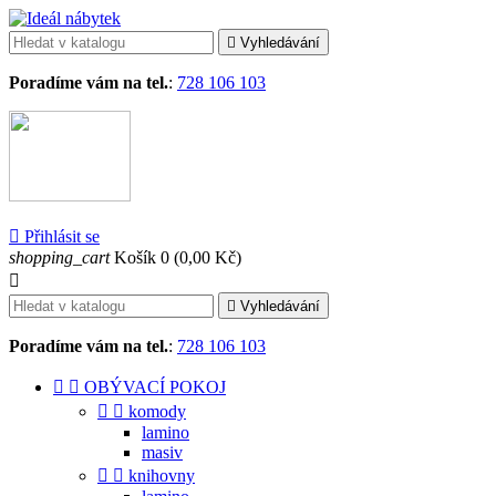

Vyhledávání
Poradíme vám na tel.
:
728 106 103

Přihlásit se
shopping_cart
Košík
0
(0,00 Kč)


Vyhledávání
Poradíme vám na tel.
:
728 106 103


OBÝVACÍ POKOJ


komody
lamino
masiv


knihovny