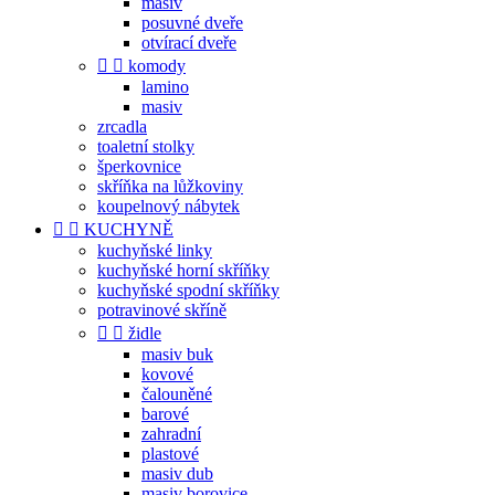
masiv
posuvné dveře
otvírací dveře


komody
lamino
masiv
zrcadla
toaletní stolky
šperkovnice
skříňka na lůžkoviny
koupelnový nábytek


KUCHYNĚ
kuchyňské linky
kuchyňské horní skříňky
kuchyňské spodní skříňky
potravinové skříně


židle
masiv buk
kovové
čalouněné
barové
zahradní
plastové
masiv dub
masiv borovice