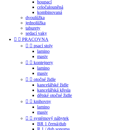
houpací
celočalouněná
kombinovaná
dvoulůžka
jednolůžka
taburety
sedací vaky


PRACOVNA


psací stoly
lamino
masiv


kontejnery
lamino
masiv


otočné židle
kancelářské židle
kancelářská křesla
dětské otočné židle


knihovny
lamino
masiv


systémový nábytek
BR 1 černá/dub
R 1 / dub sonoma