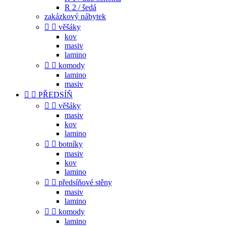
R 2 / šedá
zakázkový nábytek


věšáky
kov
masiv
lamino


komody
lamino
masiv


PŘEDSÍŇ


věšáky
masiv
kov
lamino


botníky
masiv
kov
lamino


předsíňové stěny
masiv
lamino


komody
lamino