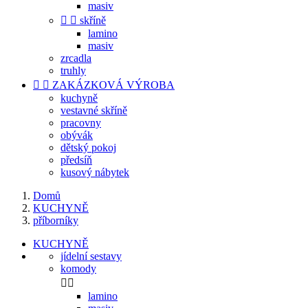
masiv


skříně
lamino
masiv
zrcadla
truhly


ZAKÁZKOVÁ VÝROBA
kuchyně
vestavné skříně
pracovny
obývák
dětský pokoj
předsíň
kusový nábytek
Domů
KUCHYNĚ
příborníky
KUCHYNĚ
jídelní sestavy
komody


lamino