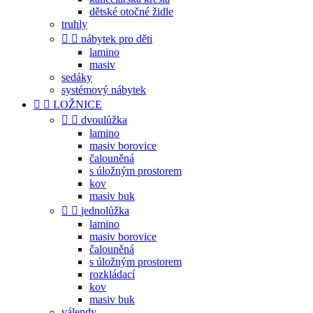
dětské otočné židle
truhly


nábytek pro děti
lamino
masiv
sedáky
systémový nábytek


LOŽNICE


dvoulůžka
lamino
masiv borovice
čalouněná
s úložným prostorem
kov
masiv buk


jednolůžka
lamino
masiv borovice
čalouněná
s úložným prostorem
rozkládací
kov
masiv buk
válendy