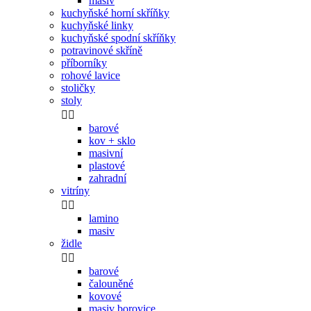
masiv
kuchyňské horní skříňky
kuchyňské linky
kuchyňské spodní skříňky
potravinové skříně
příborníky
rohové lavice
stoličky
stoly


barové
kov + sklo
masivní
plastové
zahradní
vitríny


lamino
masiv
židle


barové
čalouněné
kovové
masiv borovice