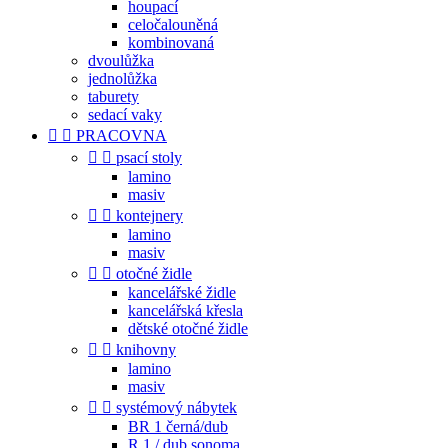
houpací
celočalouněná
kombinovaná
dvoulůžka
jednolůžka
taburety
sedací vaky


PRACOVNA


psací stoly
lamino
masiv


kontejnery
lamino
masiv


otočné židle
kancelářské židle
kancelářská křesla
dětské otočné židle


knihovny
lamino
masiv


systémový nábytek
BR 1 černá/dub
R 1 / dub sonoma