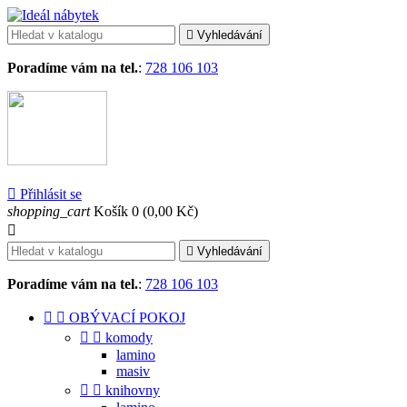

Vyhledávání
Poradíme vám na tel.
:
728 106 103

Přihlásit se
shopping_cart
Košík
0
(0,00 Kč)


Vyhledávání
Poradíme vám na tel.
:
728 106 103


OBÝVACÍ POKOJ


komody
lamino
masiv


knihovny