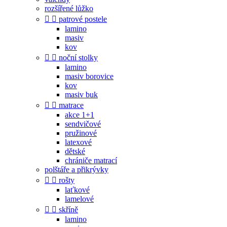
rozšířené lůžko


patrové postele
lamino
masiv
kov


noční stolky
lamino
masiv borovice
kov
masiv buk


matrace
akce 1+1
sendvičové
pružinové
latexové
dětské
chrániče matrací
polštáře a přikrývky


rošty
laťkové
lamelové


skříně
lamino