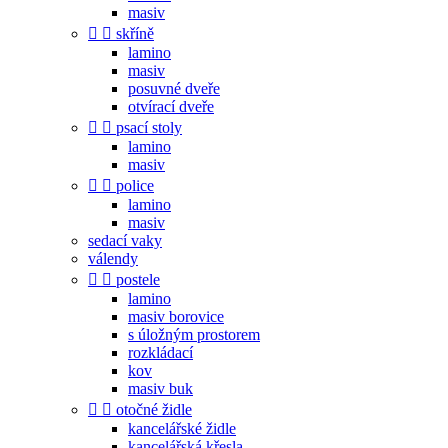
masiv


skříně
lamino
masiv
posuvné dveře
otvírací dveře


psací stoly
lamino
masiv


police
lamino
masiv
sedací vaky
válendy


postele
lamino
masiv borovice
s úložným prostorem
rozkládací
kov
masiv buk


otočné židle
kancelářské židle
kancelářská křesla