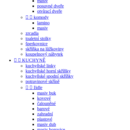
masiv
posuvné dveře
otvírací dveře


komody
lamino
masiv
zrcadla
toaletní stolky
šperkovnice
skříňka na lůžkoviny
koupelnový nábytek


KUCHYNĚ
kuchyňské linky
kuchyňské horní skříňky
kuchyňské spodní skříňky
potravinové skříně


židle
masiv buk
kovové
čalouněné
barové
zahradní
plastové
masiv dub
masiv borovice