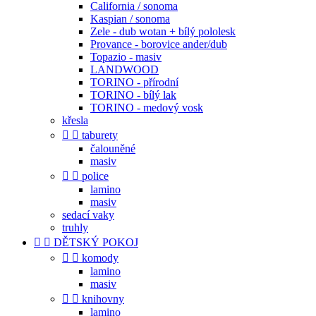
California / sonoma
Kaspian / sonoma
Zele - dub wotan + bílý pololesk
Provance - borovice ander/dub
Topazio - masiv
LANDWOOD
TORINO - přírodní
TORINO - bílý lak
TORINO - medový vosk
křesla


taburety
čalouněné
masiv


police
lamino
masiv
sedací vaky
truhly


DĚTSKÝ POKOJ


komody
lamino
masiv


knihovny
lamino