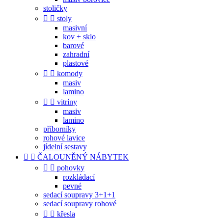
stoličky


stoly
masivní
kov + sklo
barové
zahradní
plastové


komody
masiv
lamino


vitríny
masiv
lamino
příborníky
rohové lavice
jídelní sestavy


ČALOUNĚNÝ NÁBYTEK


pohovky
rozkládací
pevné
sedací soupravy 3+1+1
sedací soupravy rohové


křesla