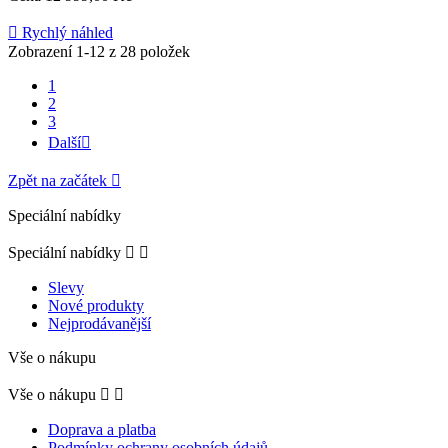

Rychlý náhled
Zobrazení 1-12 z 28 položek
1
2
3
Další

Zpět na začátek

Speciální nabídky
Speciální nabídky


Slevy
Nové produkty
Nejprodávanější
Vše o nákupu
Vše o nákupu


Doprava a platba
Podmínky ochrany osobních údajů