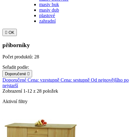
masiv buk
masiv dub
plastové
zahradní

OK
příborníky
Počet produktů: 28
Seřadit podle:
Doporučené

Doporučené
Cena: vzestupně
Cena: sestupně
Od nejnovějšího po
nejstarší
Zobrazení 1-12 z 28 položek
Aktivní filtry