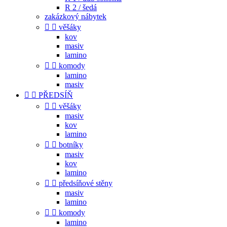
R 2 / šedá
zakázkový nábytek


věšáky
kov
masiv
lamino


komody
lamino
masiv


PŘEDSÍŇ


věšáky
masiv
kov
lamino


botníky
masiv
kov
lamino


předsíňové stěny
masiv
lamino


komody
lamino