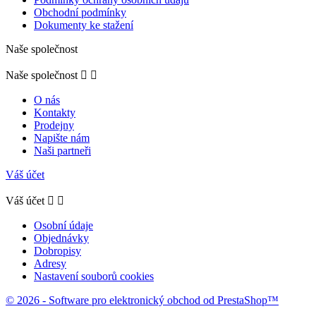
Obchodní podmínky
Dokumenty ke stažení
Naše společnost
Naše společnost


O nás
Kontakty
Prodejny
Napište nám
Naši partneři
Váš účet
Váš účet


Osobní údaje
Objednávky
Dobropisy
Adresy
Nastavení souborů cookies
© 2026 - Software pro elektronický obchod od PrestaShop™