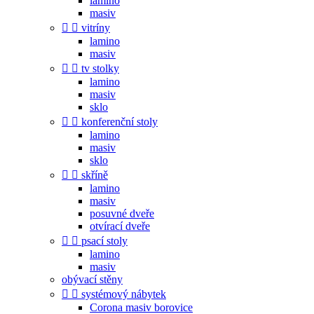
lamino
masiv


vitríny
lamino
masiv


tv stolky
lamino
masiv
sklo


konferenční stoly
lamino
masiv
sklo


skříně
lamino
masiv
posuvné dveře
otvírací dveře


psací stoly
lamino
masiv
obývací stěny


systémový nábytek
Corona masiv borovice