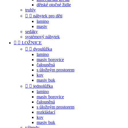
dětské otočné židle
truhly


nábytek pro děti
lamino
masiv
sedáky
systémový nábytek


LOŽNICE


dvoulůžka
lamino
masiv borovice
čalouněná
s úložným prostorem
kov
masiv buk


jednolůžka
lamino
masiv borovice
čalouněná
s úložným prostorem
rozkládací
kov
masiv buk
válendy