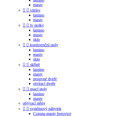
lamino
masiv


vitríny
lamino
masiv


tv stolky
lamino
masiv
sklo


konferenční stoly
lamino
masiv
sklo


skříně
lamino
masiv
posuvné dveře
otvírací dveře


psací stoly
lamino
masiv
obývací stěny


systémový nábytek
Corona masiv borovice