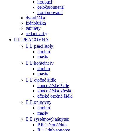
houpací
celočalouněná
kombinovaná
dvoulůžka
jednolůžka
taburety
sedací vaky


PRACOVNA


psací stoly
lamino
masiv


kontejnery
lamino
masiv


otočné židle
kancelářské židle
kancelářská křesla
dětské otočné židle


knihovny
lamino
masiv


systémový nábytek
BR 1 černá/dub
R 1 / dub sonoma