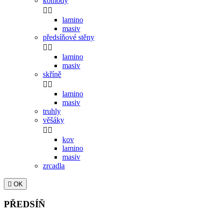
komody


lamino
masiv
předsíňové stěny


lamino
masiv
skříně


lamino
masiv
truhly
věšáky


kov
lamino
masiv
zrcadla

OK
PŘEDSÍŇ