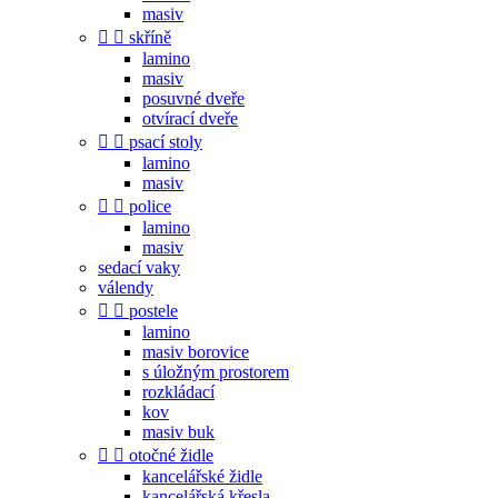
masiv


skříně
lamino
masiv
posuvné dveře
otvírací dveře


psací stoly
lamino
masiv


police
lamino
masiv
sedací vaky
válendy


postele
lamino
masiv borovice
s úložným prostorem
rozkládací
kov
masiv buk


otočné židle
kancelářské židle
kancelářská křesla