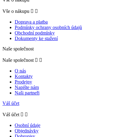
Vše o nákupu


Doprava a platba
Podmínky ochrany osobních údajů
Obchodní podmínky
Dokumenty ke stažení
Naše společnost
Naše společnost


O nás
Kontakty
Prodejny
Napište nám
Naši partneři
Váš účet
Váš účet


Osobní údaje
Objednávky
Dobropisy