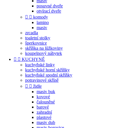
masiv
posuvné dveře
otvírací dveře


komody
lamino
masiv
zrcadla
toaletní stolky
šperkovnice
skříňka na lůžkoviny
koupelnový nábytek


KUCHYNĚ
kuchyňské linky
kuchyňské horní skříňky
kuchyňské spodní skříňky
potravinové skříně


židle
masiv buk
kovové
čalouněné
barové
zahradní
plastové
masiv dub
masiv borovice