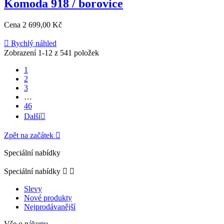
Komoda 918 / borovice
Cena
2 699,00 Kč

Rychlý náhled
Zobrazení 1-12 z 541 položek
1
2
3
…
46
Další

Zpět na začátek

Speciální nabídky
Speciální nabídky


Slevy
Nové produkty
Nejprodávanější
Vše o nákupu