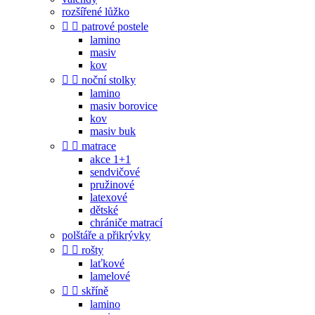
rozšířené lůžko


patrové postele
lamino
masiv
kov


noční stolky
lamino
masiv borovice
kov
masiv buk


matrace
akce 1+1
sendvičové
pružinové
latexové
dětské
chrániče matrací
polštáře a přikrývky


rošty
laťkové
lamelové


skříně
lamino