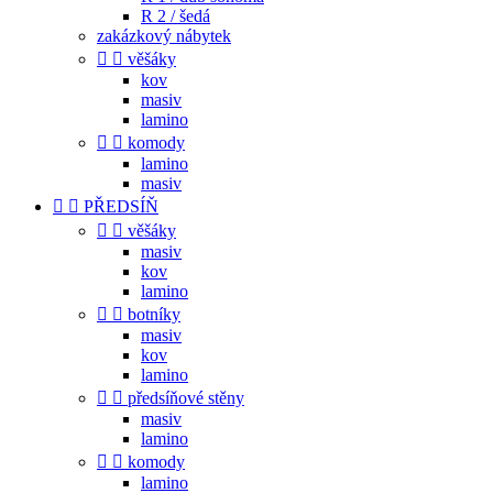
R 2 / šedá
zakázkový nábytek


věšáky
kov
masiv
lamino


komody
lamino
masiv


PŘEDSÍŇ


věšáky
masiv
kov
lamino


botníky
masiv
kov
lamino


předsíňové stěny
masiv
lamino


komody
lamino