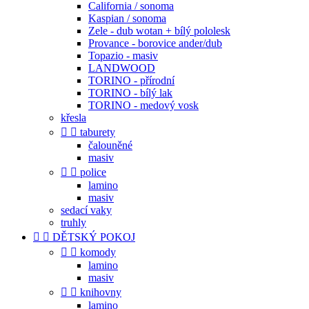
California / sonoma
Kaspian / sonoma
Zele - dub wotan + bílý pololesk
Provance - borovice ander/dub
Topazio - masiv
LANDWOOD
TORINO - přírodní
TORINO - bílý lak
TORINO - medový vosk
křesla


taburety
čalouněné
masiv


police
lamino
masiv
sedací vaky
truhly


DĚTSKÝ POKOJ


komody
lamino
masiv


knihovny
lamino