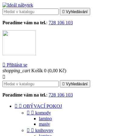

Vyhledávání
Poradíme vám na tel.
:
728 106 103

Přihlásit se
shopping_cart
Košík
0
(0,00 Kč)


Vyhledávání
Poradíme vám na tel.
:
728 106 103


OBÝVACÍ POKOJ


komody
lamino
masiv


knihovny