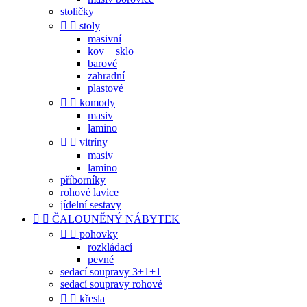
stoličky


stoly
masivní
kov + sklo
barové
zahradní
plastové


komody
masiv
lamino


vitríny
masiv
lamino
příborníky
rohové lavice
jídelní sestavy


ČALOUNĚNÝ NÁBYTEK


pohovky
rozkládací
pevné
sedací soupravy 3+1+1
sedací soupravy rohové


křesla