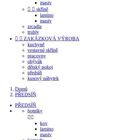
masiv


skříně
lamino
masiv
zrcadla
truhly


ZAKÁZKOVÁ VÝROBA
kuchyně
vestavné skříně
pracovny
obývák
dětský pokoj
předsíň
kusový nábytek
Domů
PŘEDSÍŇ
PŘEDSÍŇ
botníky


kov
lamino
masiv