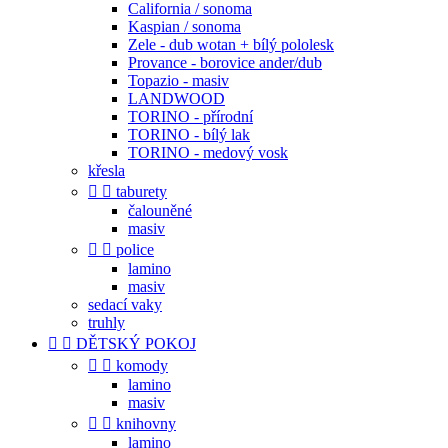
California / sonoma
Kaspian / sonoma
Zele - dub wotan + bílý pololesk
Provance - borovice ander/dub
Topazio - masiv
LANDWOOD
TORINO - přírodní
TORINO - bílý lak
TORINO - medový vosk
křesla


taburety
čalouněné
masiv


police
lamino
masiv
sedací vaky
truhly


DĚTSKÝ POKOJ


komody
lamino
masiv


knihovny
lamino