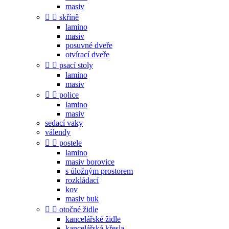
masiv


skříně
lamino
masiv
posuvné dveře
otvírací dveře


psací stoly
lamino
masiv


police
lamino
masiv
sedací vaky
válendy


postele
lamino
masiv borovice
s úložným prostorem
rozkládací
kov
masiv buk


otočné židle
kancelářské židle
kancelářská křesla