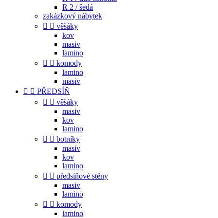
R 2 / šedá
zakázkový nábytek


věšáky
kov
masiv
lamino


komody
lamino
masiv


PŘEDSÍŇ


věšáky
masiv
kov
lamino


botníky
masiv
kov
lamino


předsíňové stěny
masiv
lamino


komody
lamino