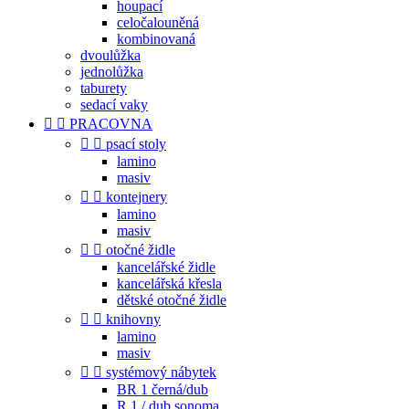
houpací
celočalouněná
kombinovaná
dvoulůžka
jednolůžka
taburety
sedací vaky


PRACOVNA


psací stoly
lamino
masiv


kontejnery
lamino
masiv


otočné židle
kancelářské židle
kancelářská křesla
dětské otočné židle


knihovny
lamino
masiv


systémový nábytek
BR 1 černá/dub
R 1 / dub sonoma