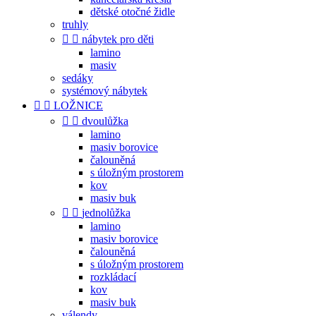
dětské otočné židle
truhly


nábytek pro děti
lamino
masiv
sedáky
systémový nábytek


LOŽNICE


dvoulůžka
lamino
masiv borovice
čalouněná
s úložným prostorem
kov
masiv buk


jednolůžka
lamino
masiv borovice
čalouněná
s úložným prostorem
rozkládací
kov
masiv buk
válendy