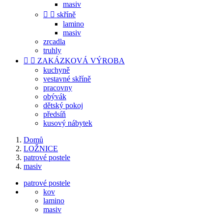
masiv


skříně
lamino
masiv
zrcadla
truhly


ZAKÁZKOVÁ VÝROBA
kuchyně
vestavné skříně
pracovny
obývák
dětský pokoj
předsíň
kusový nábytek
Domů
LOŽNICE
patrové postele
masiv
patrové postele
kov
lamino
masiv