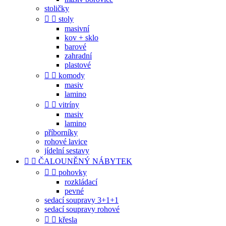
stoličky


stoly
masivní
kov + sklo
barové
zahradní
plastové


komody
masiv
lamino


vitríny
masiv
lamino
příborníky
rohové lavice
jídelní sestavy


ČALOUNĚNÝ NÁBYTEK


pohovky
rozkládací
pevné
sedací soupravy 3+1+1
sedací soupravy rohové


křesla