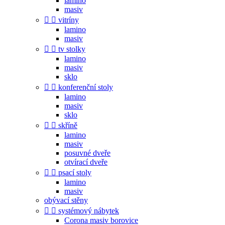
lamino
masiv


vitríny
lamino
masiv


tv stolky
lamino
masiv
sklo


konferenční stoly
lamino
masiv
sklo


skříně
lamino
masiv
posuvné dveře
otvírací dveře


psací stoly
lamino
masiv
obývací stěny


systémový nábytek
Corona masiv borovice