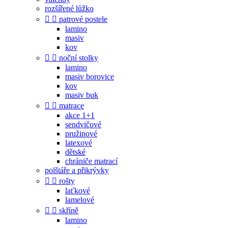
rozšířené lůžko


patrové postele
lamino
masiv
kov


noční stolky
lamino
masiv borovice
kov
masiv buk


matrace
akce 1+1
sendvičové
pružinové
latexové
dětské
chrániče matrací
polštáře a přikrývky


rošty
laťkové
lamelové


skříně
lamino