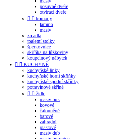
masiv
posuvné dveře
otvírací dveře


komody
lamino
masiv
zrcadla
toaletní stolky
šperkovnice
skříňka na lůžkoviny
koupelnový nábytek


KUCHYNĚ
kuchyňské linky
kuchyňské horní skříňky
kuchyňské spodní skříňky
potravinové skříně


židle
masiv buk
kovové
čalouněné
barové
zahradní
plastové
masiv dub
masiv borovice