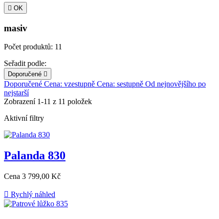

OK
masiv
Počet produktů: 11
Seřadit podle:
Doporučené

Doporučené
Cena: vzestupně
Cena: sestupně
Od nejnovějšího po
nejstarší
Zobrazení 1-11 z 11 položek
Aktivní filtry
Palanda 830
Cena
3 799,00 Kč

Rychlý náhled