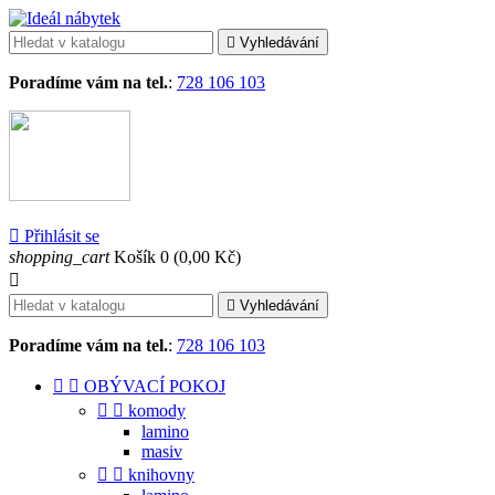

Vyhledávání
Poradíme vám na tel.
:
728 106 103

Přihlásit se
shopping_cart
Košík
0
(0,00 Kč)


Vyhledávání
Poradíme vám na tel.
:
728 106 103


OBÝVACÍ POKOJ


komody
lamino
masiv


knihovny