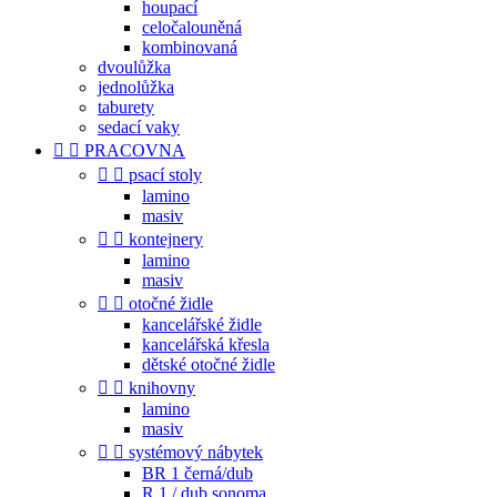
houpací
celočalouněná
kombinovaná
dvoulůžka
jednolůžka
taburety
sedací vaky


PRACOVNA


psací stoly
lamino
masiv


kontejnery
lamino
masiv


otočné židle
kancelářské židle
kancelářská křesla
dětské otočné židle


knihovny
lamino
masiv


systémový nábytek
BR 1 černá/dub
R 1 / dub sonoma