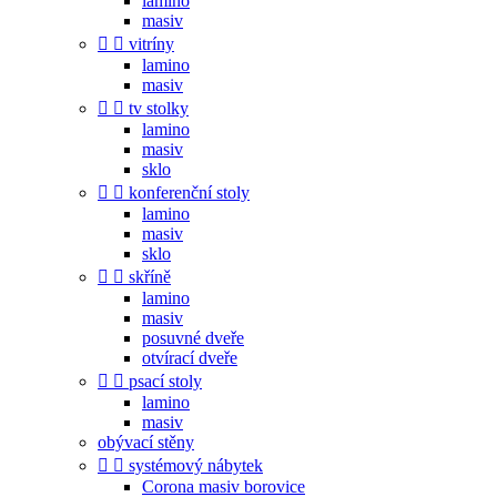
lamino
masiv


vitríny
lamino
masiv


tv stolky
lamino
masiv
sklo


konferenční stoly
lamino
masiv
sklo


skříně
lamino
masiv
posuvné dveře
otvírací dveře


psací stoly
lamino
masiv
obývací stěny


systémový nábytek
Corona masiv borovice