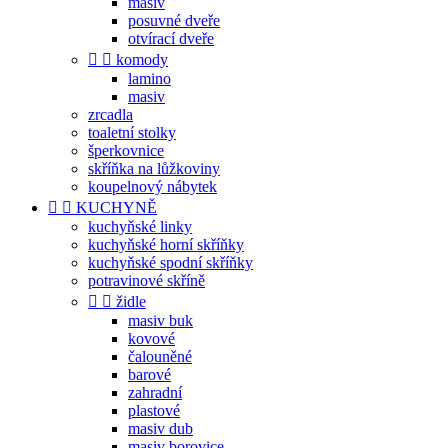
masiv
posuvné dveře
otvírací dveře


komody
lamino
masiv
zrcadla
toaletní stolky
šperkovnice
skříňka na lůžkoviny
koupelnový nábytek


KUCHYNĚ
kuchyňské linky
kuchyňské horní skříňky
kuchyňské spodní skříňky
potravinové skříně


židle
masiv buk
kovové
čalouněné
barové
zahradní
plastové
masiv dub
masiv borovice