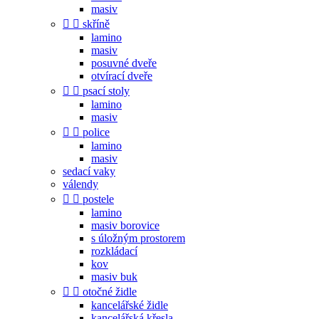
masiv


skříně
lamino
masiv
posuvné dveře
otvírací dveře


psací stoly
lamino
masiv


police
lamino
masiv
sedací vaky
válendy


postele
lamino
masiv borovice
s úložným prostorem
rozkládací
kov
masiv buk


otočné židle
kancelářské židle
kancelářská křesla