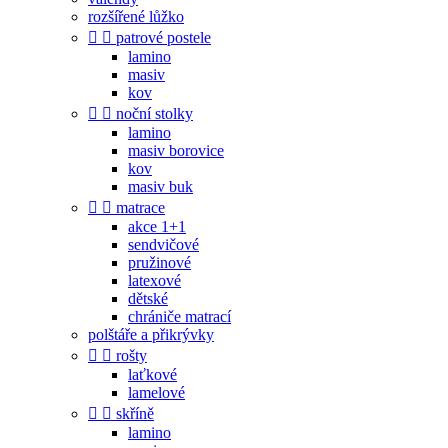
rozšířené lůžko


patrové postele
lamino
masiv
kov


noční stolky
lamino
masiv borovice
kov
masiv buk


matrace
akce 1+1
sendvičové
pružinové
latexové
dětské
chrániče matrací
polštáře a přikrývky


rošty
laťkové
lamelové


skříně
lamino