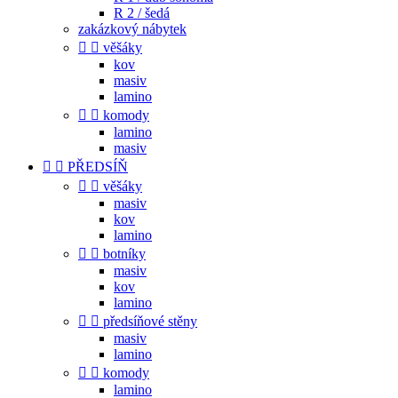
R 2 / šedá
zakázkový nábytek


věšáky
kov
masiv
lamino


komody
lamino
masiv


PŘEDSÍŇ


věšáky
masiv
kov
lamino


botníky
masiv
kov
lamino


předsíňové stěny
masiv
lamino


komody
lamino