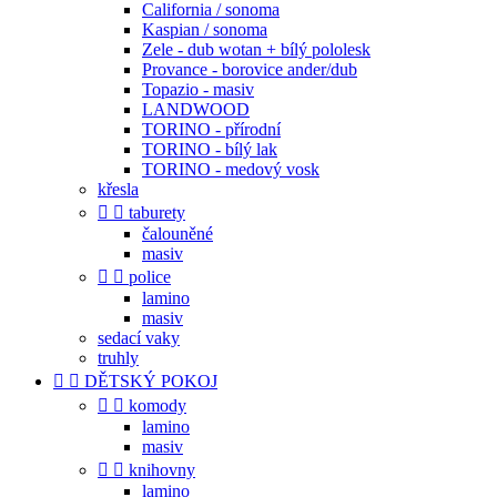
California / sonoma
Kaspian / sonoma
Zele - dub wotan + bílý pololesk
Provance - borovice ander/dub
Topazio - masiv
LANDWOOD
TORINO - přírodní
TORINO - bílý lak
TORINO - medový vosk
křesla


taburety
čalouněné
masiv


police
lamino
masiv
sedací vaky
truhly


DĚTSKÝ POKOJ


komody
lamino
masiv


knihovny
lamino