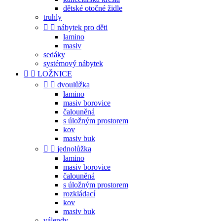
dětské otočné židle
truhly


nábytek pro děti
lamino
masiv
sedáky
systémový nábytek


LOŽNICE


dvoulůžka
lamino
masiv borovice
čalouněná
s úložným prostorem
kov
masiv buk


jednolůžka
lamino
masiv borovice
čalouněná
s úložným prostorem
rozkládací
kov
masiv buk
válendy