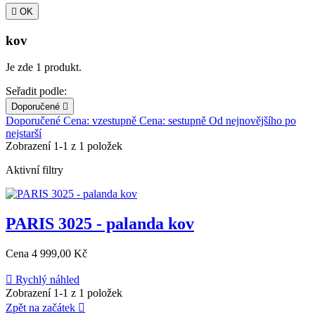

OK
kov
Je zde 1 produkt.
Seřadit podle:
Doporučené

Doporučené
Cena: vzestupně
Cena: sestupně
Od nejnovějšího po
nejstarší
Zobrazení 1-1 z 1 položek
Aktivní filtry
PARIS 3025 - palanda kov
Cena
4 999,00 Kč

Rychlý náhled
Zobrazení 1-1 z 1 položek
Zpět na začátek
