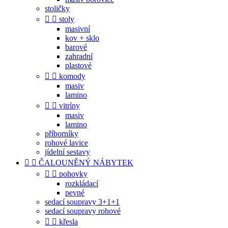
stoličky


stoly
masivní
kov + sklo
barové
zahradní
plastové


komody
masiv
lamino


vitríny
masiv
lamino
příborníky
rohové lavice
jídelní sestavy


ČALOUNĚNÝ NÁBYTEK


pohovky
rozkládací
pevné
sedací soupravy 3+1+1
sedací soupravy rohové


křesla