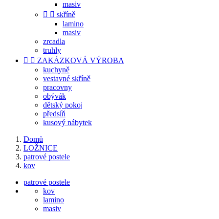
masiv


skříně
lamino
masiv
zrcadla
truhly


ZAKÁZKOVÁ VÝROBA
kuchyně
vestavné skříně
pracovny
obývák
dětský pokoj
předsíň
kusový nábytek
Domů
LOŽNICE
patrové postele
kov
patrové postele
kov
lamino
masiv