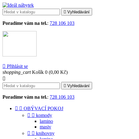

Vyhledávání
Poradíme vám na tel.
:
728 106 103

Přihlásit se
shopping_cart
Košík
0
(0,00 Kč)


Vyhledávání
Poradíme vám na tel.
:
728 106 103


OBÝVACÍ POKOJ


komody
lamino
masiv


knihovny