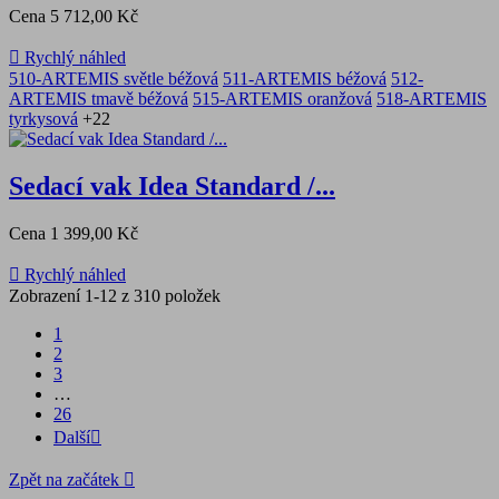
Cena
5 712,00 Kč

Rychlý náhled
510-ARTEMIS světle béžová
511-ARTEMIS béžová
512-
ARTEMIS tmavě béžová
515-ARTEMIS oranžová
518-ARTEMIS
tyrkysová
+22
Sedací vak Idea Standard /...
Cena
1 399,00 Kč

Rychlý náhled
Zobrazení 1-12 z 310 položek
1
2
3
…
26
Další

Zpět na začátek
