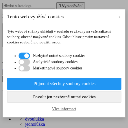

Vyhledávání
Poradíme vám na tel.
Tento web využívá cookies
:
728 106 103
x
Tyto webové stránky ukládají v souladu se zákony na vaše zařízení
soubory, obecně nazývané cookies. Odsouhlaste prosím nastavení
cookies souborů pro použití webu.

Nezbytně nutné soubory cookies
shopping_cart
Košík
0
(0,00 Kč)
Analytické soubory cookies

Přihlásit se
Marketingové soubory cookies

Vyhledávání
Přijmout všechny soubory cookies
Poradíme vám na tel.
:
728 106 103
Povolit jen nezbytně nutné cookies
Domů
ČALOUNĚNÝ NÁBYTEK
Více informací
ČALOUNĚNÝ NÁBYTEK
dvoulůžka
jednolůžka