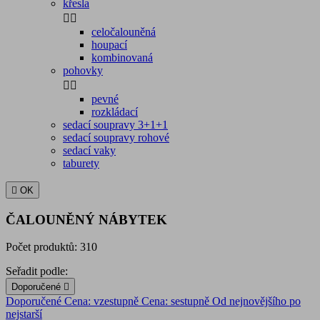
křesla


celočalouněná
houpací
kombinovaná
pohovky


pevné
rozkládací
sedací soupravy 3+1+1
sedací soupravy rohové
sedací vaky
taburety

OK
ČALOUNĚNÝ NÁBYTEK
Počet produktů: 310
Seřadit podle:
Doporučené

Doporučené
Cena: vzestupně
Cena: sestupně
Od nejnovějšího po
nejstarší