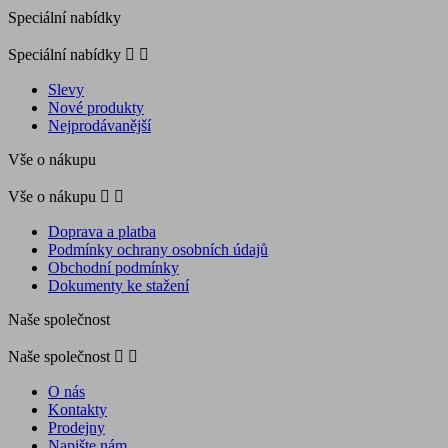
Speciální nabídky
Speciální nabídky


Slevy
Nové produkty
Nejprodávanější
Vše o nákupu
Vše o nákupu


Doprava a platba
Podmínky ochrany osobních údajů
Obchodní podmínky
Dokumenty ke stažení
Naše společnost
Naše společnost


O nás
Kontakty
Prodejny
Napište nám