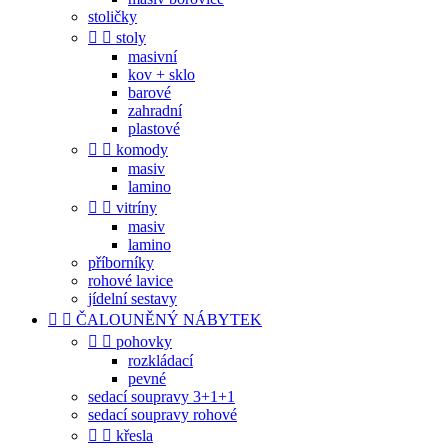
stoličky


stoly
masivní
kov + sklo
barové
zahradní
plastové


komody
masiv
lamino


vitríny
masiv
lamino
příborníky
rohové lavice
jídelní sestavy


ČALOUNĚNÝ NÁBYTEK


pohovky
rozkládací
pevné
sedací soupravy 3+1+1
sedací soupravy rohové


křesla