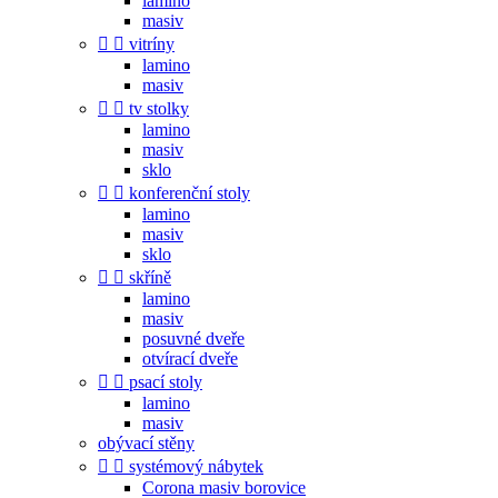
lamino
masiv


vitríny
lamino
masiv


tv stolky
lamino
masiv
sklo


konferenční stoly
lamino
masiv
sklo


skříně
lamino
masiv
posuvné dveře
otvírací dveře


psací stoly
lamino
masiv
obývací stěny


systémový nábytek
Corona masiv borovice