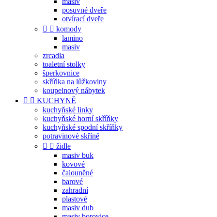
masiv
posuvné dveře
otvírací dveře


komody
lamino
masiv
zrcadla
toaletní stolky
šperkovnice
skříňka na lůžkoviny
koupelnový nábytek


KUCHYNĚ
kuchyňské linky
kuchyňské horní skříňky
kuchyňské spodní skříňky
potravinové skříně


židle
masiv buk
kovové
čalouněné
barové
zahradní
plastové
masiv dub
masiv borovice