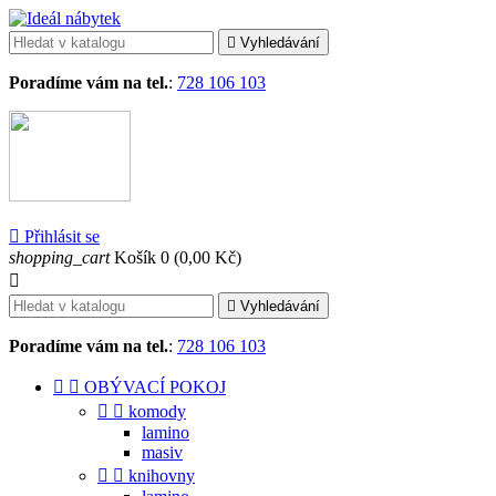

Vyhledávání
Poradíme vám na tel.
:
728 106 103

Přihlásit se
shopping_cart
Košík
0
(0,00 Kč)


Vyhledávání
Poradíme vám na tel.
:
728 106 103


OBÝVACÍ POKOJ


komody
lamino
masiv


knihovny