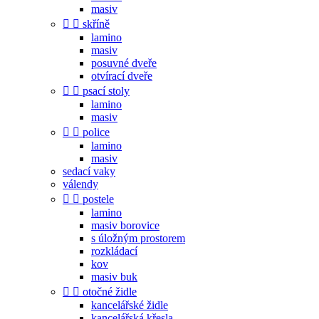
masiv


skříně
lamino
masiv
posuvné dveře
otvírací dveře


psací stoly
lamino
masiv


police
lamino
masiv
sedací vaky
válendy


postele
lamino
masiv borovice
s úložným prostorem
rozkládací
kov
masiv buk


otočné židle
kancelářské židle
kancelářská křesla