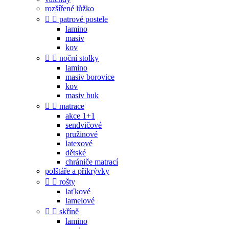
rozšířené lůžko


patrové postele
lamino
masiv
kov


noční stolky
lamino
masiv borovice
kov
masiv buk


matrace
akce 1+1
sendvičové
pružinové
latexové
dětské
chrániče matrací
polštáře a přikrývky


rošty
laťkové
lamelové


skříně
lamino