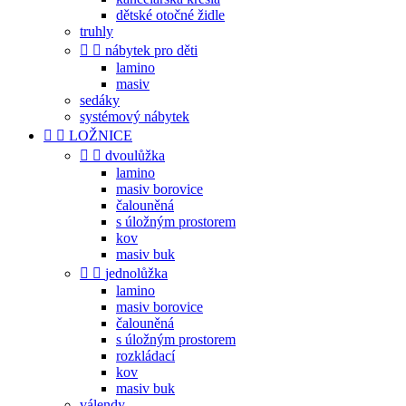
dětské otočné židle
truhly


nábytek pro děti
lamino
masiv
sedáky
systémový nábytek


LOŽNICE


dvoulůžka
lamino
masiv borovice
čalouněná
s úložným prostorem
kov
masiv buk


jednolůžka
lamino
masiv borovice
čalouněná
s úložným prostorem
rozkládací
kov
masiv buk
válendy