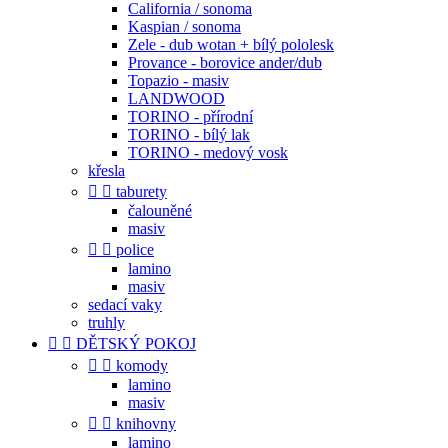
California / sonoma
Kaspian / sonoma
Zele - dub wotan + bílý pololesk
Provance - borovice ander/dub
Topazio - masiv
LANDWOOD
TORINO - přírodní
TORINO - bílý lak
TORINO - medový vosk
křesla


taburety
čalouněné
masiv


police
lamino
masiv
sedací vaky
truhly


DĚTSKÝ POKOJ


komody
lamino
masiv


knihovny
lamino