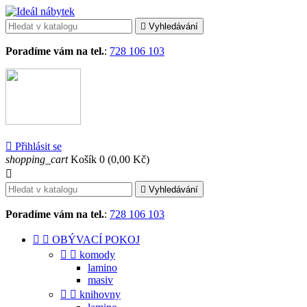

Vyhledávání
Poradíme vám na tel.
:
728 106 103

Přihlásit se
shopping_cart
Košík
0
(0,00 Kč)


Vyhledávání
Poradíme vám na tel.
:
728 106 103


OBÝVACÍ POKOJ


komody
lamino
masiv


knihovny