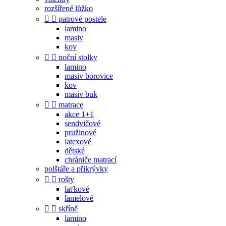
rozšířené lůžko


patrové postele
lamino
masiv
kov


noční stolky
lamino
masiv borovice
kov
masiv buk


matrace
akce 1+1
sendvičové
pružinové
latexové
dětské
chrániče matrací
polštáře a přikrývky


rošty
laťkové
lamelové


skříně
lamino