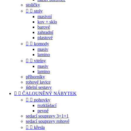
stoličky


stoly
masivní
kov + sklo
barové
zahradní
plastové


komody
masiv
lamino


vitríny
masiv
lamino
příborníky
rohové lavice
jídelní sestavy


ČALOUNĚNÝ NÁBYTEK


pohovky
rozkládací
pevné
sedací soupravy 3+1+1
sedací soupravy rohové


křesla