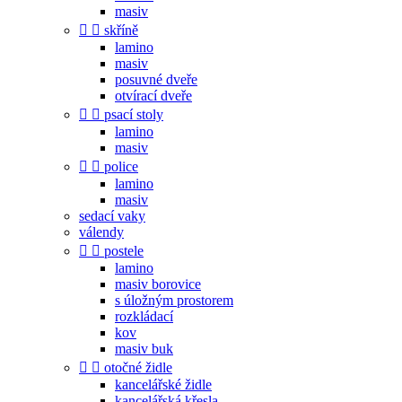
masiv


skříně
lamino
masiv
posuvné dveře
otvírací dveře


psací stoly
lamino
masiv


police
lamino
masiv
sedací vaky
válendy


postele
lamino
masiv borovice
s úložným prostorem
rozkládací
kov
masiv buk


otočné židle
kancelářské židle
kancelářská křesla