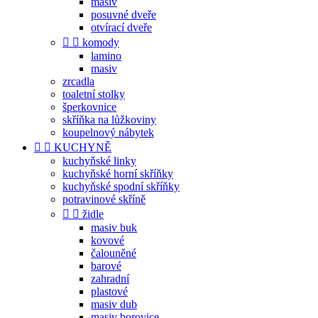
masiv
posuvné dveře
otvírací dveře


komody
lamino
masiv
zrcadla
toaletní stolky
šperkovnice
skříňka na lůžkoviny
koupelnový nábytek


KUCHYNĚ
kuchyňské linky
kuchyňské horní skříňky
kuchyňské spodní skříňky
potravinové skříně


židle
masiv buk
kovové
čalouněné
barové
zahradní
plastové
masiv dub
masiv borovice