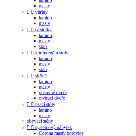
lamino
masiv


vitríny
lamino
masiv


tv stolky
lamino
masiv
sklo


konferenční stoly
lamino
masiv
sklo


skříně
lamino
masiv
posuvné dveře
otvírací dveře


psací stoly
lamino
masiv
obývací stěny


systémový nábytek
Corona masiv borovice