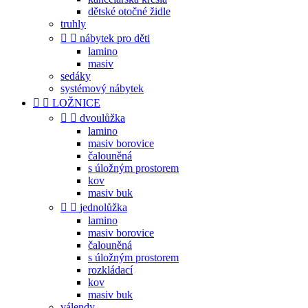
dětské otočné židle
truhly


nábytek pro děti
lamino
masiv
sedáky
systémový nábytek


LOŽNICE


dvoulůžka
lamino
masiv borovice
čalouněná
s úložným prostorem
kov
masiv buk


jednolůžka
lamino
masiv borovice
čalouněná
s úložným prostorem
rozkládací
kov
masiv buk
válendy