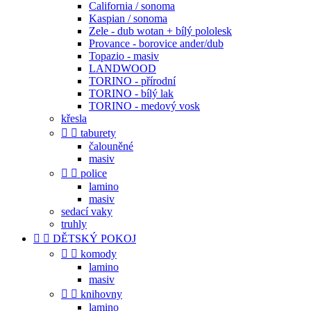
California / sonoma
Kaspian / sonoma
Zele - dub wotan + bílý pololesk
Provance - borovice ander/dub
Topazio - masiv
LANDWOOD
TORINO - přírodní
TORINO - bílý lak
TORINO - medový vosk
křesla


taburety
čalouněné
masiv


police
lamino
masiv
sedací vaky
truhly


DĚTSKÝ POKOJ


komody
lamino
masiv


knihovny
lamino