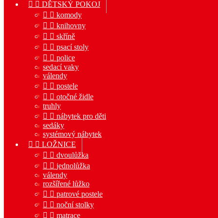


DĚTSKÝ POKOJ


komody


knihovny


skříně


psací stoly


police
sedací vaky
válendy


postele


otočné židle
truhly


nábytek pro děti
sedáky
systémový nábytek


LOŽNICE


dvoulůžka


jednolůžka
válendy
rozšířené lůžko


patrové postele


noční stolky


matrace