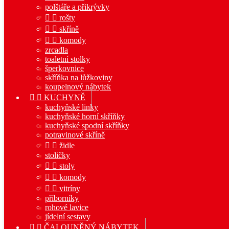
polštáře a přikrývky


rošty


skříně


komody
zrcadla
toaletní stolky
šperkovnice
skříňka na lůžkoviny
koupelnový nábytek


KUCHYNĚ
kuchyňské linky
kuchyňské horní skříňky
kuchyňské spodní skříňky
potravinové skříně


židle
stoličky


stoly


komody


vitríny
příborníky
rohové lavice
jídelní sestavy


ČALOUNĚNÝ NÁBYTEK