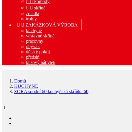


komody


skříně
zrcadla
truhly


ZAKÁZKOVÁ VÝROBA
kuchyně
vestavné skříně
pracovny
obývák
dětský pokoj
předsíň
kusový nábytek
Domů
KUCHYNĚ
ZORA spodní 60 kuchyňská skříňka 60
