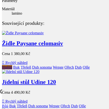
Parametry
Materiál
lamino
Související produkty:
Židle Paysane celomasiv
Cena
1 380,00 Kč

Rychlý náhled
Hnědá
Buk
Třešeň
Dub sonoma
Wenge
Ořech
Dub
Olše
Jídelní stůl Udine 120
Cena
4 490,00 Kč

Rychlý náhled
Bílá
Buk
Třešeň
Dub sonoma
Wenge
Ořech
Dub
Olše