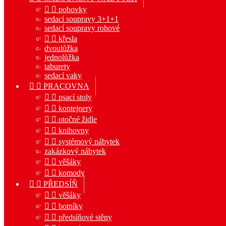


pohovky
sedací soupravy 3+1+1
sedací soupravy rohové


křesla
dvoulůžka
jednolůžka
taburety
sedací vaky


PRACOVNA


psací stoly


kontejnery


otočné židle


knihovny


systémový nábytek
zakázkový nábytek


věšáky


komody


PŘEDSÍŇ


věšáky


botníky


předsíňové stěny