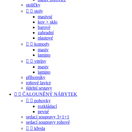
stoličky


stoly
masivní
kov + sklo
barové
zahradní
plastové


komody
masiv
lamino


vitríny
masiv
lamino
příborníky
rohové lavice
jídelní sestavy


ČALOUNĚNÝ NÁBYTEK


pohovky
rozkládací
pevné
sedací soupravy 3+1+1
sedací soupravy rohové


křesla