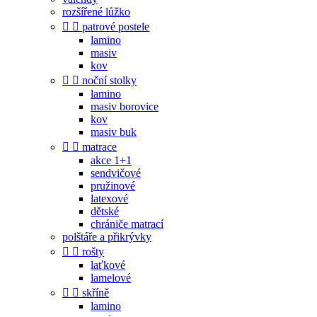
rozšířené lůžko


patrové postele
lamino
masiv
kov


noční stolky
lamino
masiv borovice
kov
masiv buk


matrace
akce 1+1
sendvičové
pružinové
latexové
dětské
chrániče matrací
polštáře a přikrývky


rošty
laťkové
lamelové


skříně
lamino