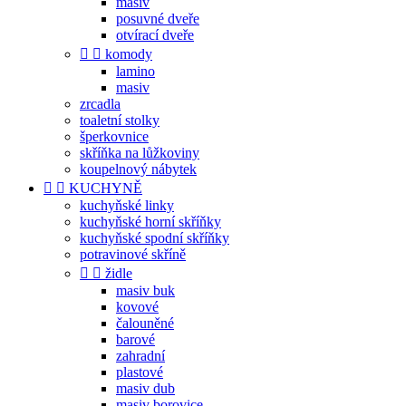
masiv
posuvné dveře
otvírací dveře


komody
lamino
masiv
zrcadla
toaletní stolky
šperkovnice
skříňka na lůžkoviny
koupelnový nábytek


KUCHYNĚ
kuchyňské linky
kuchyňské horní skříňky
kuchyňské spodní skříňky
potravinové skříně


židle
masiv buk
kovové
čalouněné
barové
zahradní
plastové
masiv dub
masiv borovice