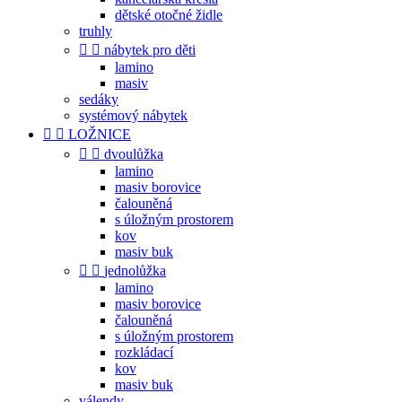
dětské otočné židle
truhly


nábytek pro děti
lamino
masiv
sedáky
systémový nábytek


LOŽNICE


dvoulůžka
lamino
masiv borovice
čalouněná
s úložným prostorem
kov
masiv buk


jednolůžka
lamino
masiv borovice
čalouněná
s úložným prostorem
rozkládací
kov
masiv buk
válendy