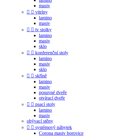
lamino
masiv


vitríny
lamino
masiv


tv stolky
lamino
masiv
sklo


konferenční stoly
lamino
masiv
sklo


skříně
lamino
masiv
posuvné dveře
otvírací dveře


psací stoly
lamino
masiv
obývací stěny


systémový nábytek
Corona masiv borovice