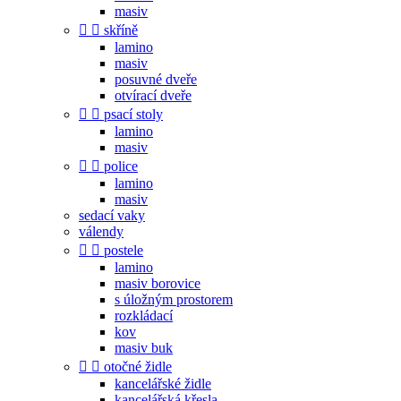
masiv


skříně
lamino
masiv
posuvné dveře
otvírací dveře


psací stoly
lamino
masiv


police
lamino
masiv
sedací vaky
válendy


postele
lamino
masiv borovice
s úložným prostorem
rozkládací
kov
masiv buk


otočné židle
kancelářské židle
kancelářská křesla