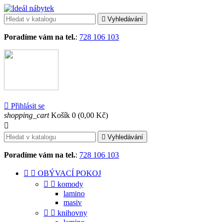

Vyhledávání
Poradíme vám na tel.
:
728 106 103

Přihlásit se
shopping_cart
Košík
0
(0,00 Kč)


Vyhledávání
Poradíme vám na tel.
:
728 106 103


OBÝVACÍ POKOJ


komody
lamino
masiv


knihovny