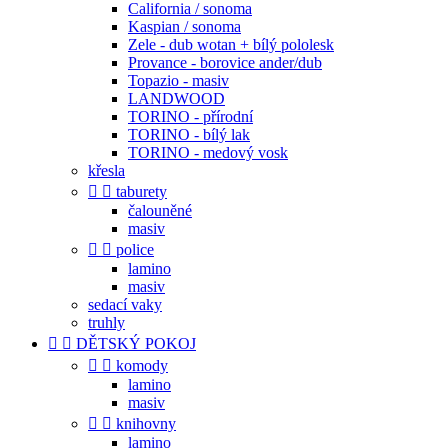
California / sonoma
Kaspian / sonoma
Zele - dub wotan + bílý pololesk
Provance - borovice ander/dub
Topazio - masiv
LANDWOOD
TORINO - přírodní
TORINO - bílý lak
TORINO - medový vosk
křesla


taburety
čalouněné
masiv


police
lamino
masiv
sedací vaky
truhly


DĚTSKÝ POKOJ


komody
lamino
masiv


knihovny
lamino