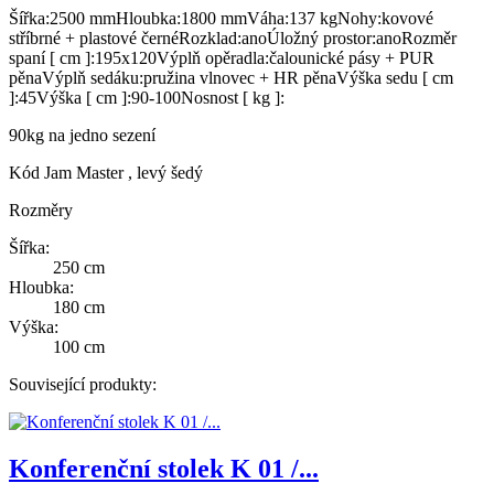
Šířka:2500 mmHloubka:1800 mmVáha:137 kgNohy:kovové
stříbrné + plastové černéRozklad:anoÚložný prostor:anoRozměr
spaní [ cm ]:195x120Výplň opěradla:čalounické pásy + PUR
pěnaVýplň sedáku:pružina vlnovec + HR pěnaVýška sedu [ cm
]:45Výška [ cm ]:90-100Nosnost [ kg ]:
90kg na jedno sezení
Kód
Jam Master , levý šedý
Rozměry
Šířka:
250 cm
Hloubka:
180 cm
Výška:
100 cm
Související produkty:
Konferenční stolek K 01 /...