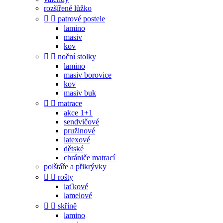
rozšířené lůžko


patrové postele
lamino
masiv
kov


noční stolky
lamino
masiv borovice
kov
masiv buk


matrace
akce 1+1
sendvičové
pružinové
latexové
dětské
chrániče matrací
polštáře a přikrývky


rošty
laťkové
lamelové


skříně
lamino