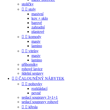
stoličky


stoly
masivní
kov + sklo
barové
zahradní
plastové


komody
masiv
lamino


vitríny
masiv
lamino
příborníky
rohové lavice
jídelní sestavy


ČALOUNĚNÝ NÁBYTEK


pohovky
rozkládací
pevné
sedací soupravy 3+1+1
sedací soupravy rohové


křesla