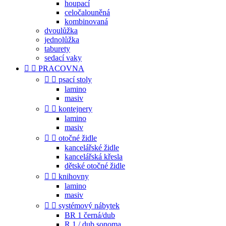
houpací
celočalouněná
kombinovaná
dvoulůžka
jednolůžka
taburety
sedací vaky


PRACOVNA


psací stoly
lamino
masiv


kontejnery
lamino
masiv


otočné židle
kancelářské židle
kancelářská křesla
dětské otočné židle


knihovny
lamino
masiv


systémový nábytek
BR 1 černá/dub
R 1 / dub sonoma