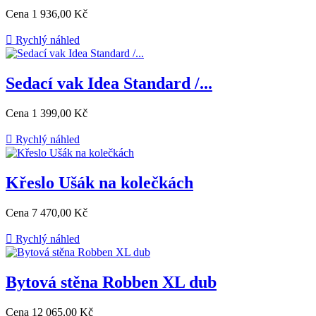
Cena
1 936,00 Kč

Rychlý náhled
Sedací vak Idea Standard /...
Cena
1 399,00 Kč

Rychlý náhled
Křeslo Ušák na kolečkách
Cena
7 470,00 Kč

Rychlý náhled
Bytová stěna Robben XL dub
Cena
12 065,00 Kč