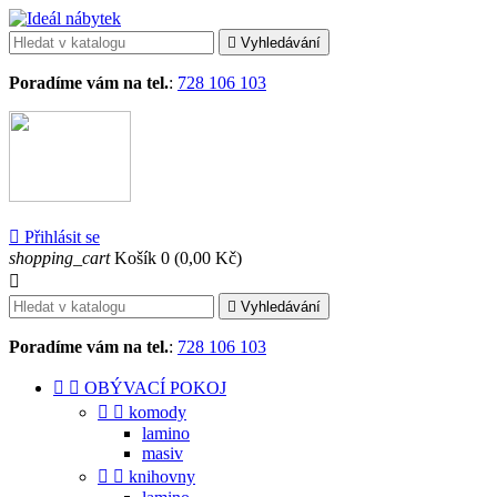

Vyhledávání
Poradíme vám na tel.
:
728 106 103

Přihlásit se
shopping_cart
Košík
0
(0,00 Kč)


Vyhledávání
Poradíme vám na tel.
:
728 106 103


OBÝVACÍ POKOJ


komody
lamino
masiv


knihovny