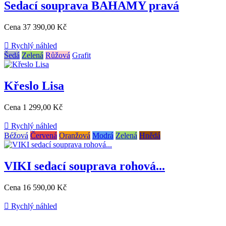
Sedací souprava BAHAMY pravá
Cena
37 390,00 Kč

Rychlý náhled
Šedá
Zelená
Růžová
Grafit
Křeslo Lisa
Cena
1 299,00 Kč

Rychlý náhled
Béžová
Červená
Oranžová
Modrá
Zelená
Hnědá
VIKI sedací souprava rohová...
Cena
16 590,00 Kč

Rychlý náhled