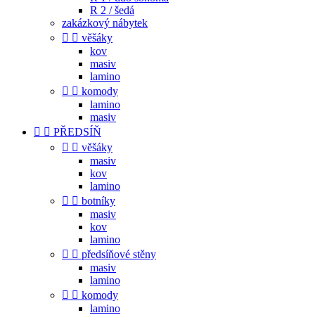
R 2 / šedá
zakázkový nábytek


věšáky
kov
masiv
lamino


komody
lamino
masiv


PŘEDSÍŇ


věšáky
masiv
kov
lamino


botníky
masiv
kov
lamino


předsíňové stěny
masiv
lamino


komody
lamino