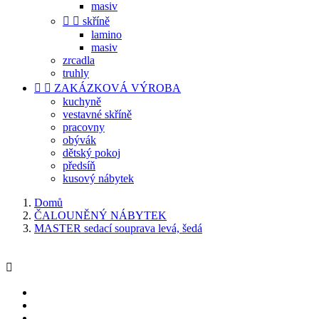
masiv


skříně
lamino
masiv
zrcadla
truhly


ZAKÁZKOVÁ VÝROBA
kuchyně
vestavné skříně
pracovny
obývák
dětský pokoj
předsíň
kusový nábytek
Domů
ČALOUNĚNÝ NÁBYTEK
MASTER sedací souprava levá, šedá
