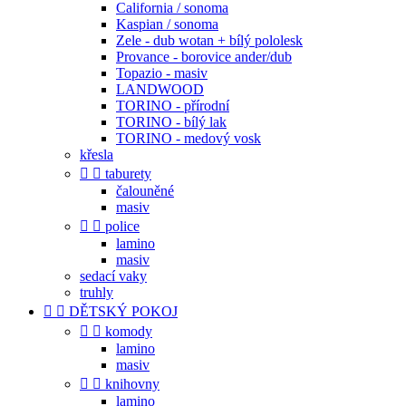
California / sonoma
Kaspian / sonoma
Zele - dub wotan + bílý pololesk
Provance - borovice ander/dub
Topazio - masiv
LANDWOOD
TORINO - přírodní
TORINO - bílý lak
TORINO - medový vosk
křesla


taburety
čalouněné
masiv


police
lamino
masiv
sedací vaky
truhly


DĚTSKÝ POKOJ


komody
lamino
masiv


knihovny
lamino