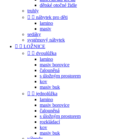
dětské otočné židle
truhly


nábytek pro děti
lamino
masiv
sedáky
systémový nábytek


LOŽNICE


dvoulůžka
lamino
masiv borovice
čalouněná
s úložným prostorem
kov
masiv buk


jednolůžka
lamino
masiv borovice
čalouněná
s úložným prostorem
rozkládací
kov
masiv buk
válendy