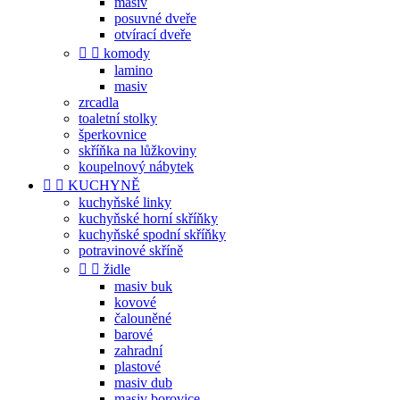
masiv
posuvné dveře
otvírací dveře


komody
lamino
masiv
zrcadla
toaletní stolky
šperkovnice
skříňka na lůžkoviny
koupelnový nábytek


KUCHYNĚ
kuchyňské linky
kuchyňské horní skříňky
kuchyňské spodní skříňky
potravinové skříně


židle
masiv buk
kovové
čalouněné
barové
zahradní
plastové
masiv dub
masiv borovice