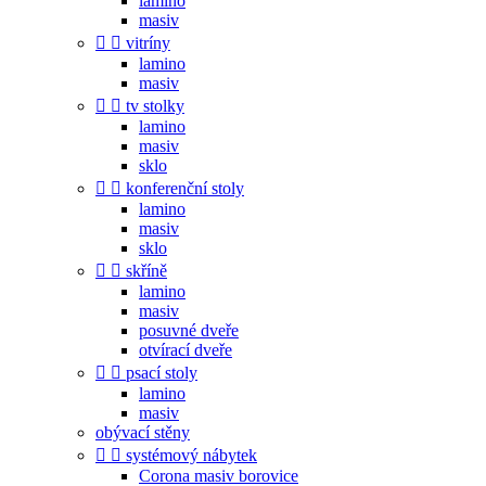
lamino
masiv


vitríny
lamino
masiv


tv stolky
lamino
masiv
sklo


konferenční stoly
lamino
masiv
sklo


skříně
lamino
masiv
posuvné dveře
otvírací dveře


psací stoly
lamino
masiv
obývací stěny


systémový nábytek
Corona masiv borovice