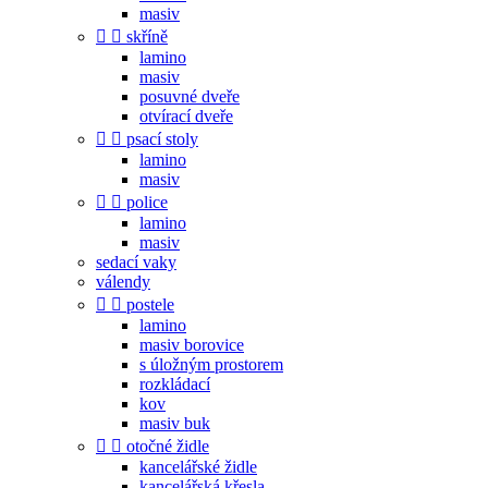
masiv


skříně
lamino
masiv
posuvné dveře
otvírací dveře


psací stoly
lamino
masiv


police
lamino
masiv
sedací vaky
válendy


postele
lamino
masiv borovice
s úložným prostorem
rozkládací
kov
masiv buk


otočné židle
kancelářské židle
kancelářská křesla