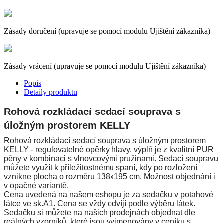
Zásady doručení (upravuje se pomocí modulu Ujištění zákazníka)
Zásady vrácení (upravuje se pomocí modulu Ujištění zákazníka)
Popis
Detaily produktu
Rohová rozkládací sedací souprava s
úložným prostorem KELLY
Rohová rozkládací sedací souprava s úložným prostorem
KELLY - regulovatelné opěrky hlavy, výplň je z kvalitní PUR
pěny v kombinaci s vlnovcovými pružinami. Sedací soupravu
můžete využít k příležitostnému spaní, kdy po rozložení
vznikne plocha o rozměru 138x195 cm. Možnost objednání i
v opačné variantě.
Cena uvedená na našem eshopu je za sedačku v potahové
látce ve sk.A1. Cena se vždy odvíjí podle výběru látek.
Sedačku si můžete na našich prodejnách objednat dle
reálných vzorníků, které jsou vyjmenovány v ceníku s