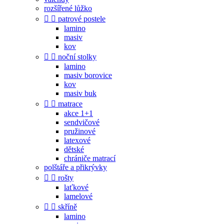
rozšířené lůžko


patrové postele
lamino
masiv
kov


noční stolky
lamino
masiv borovice
kov
masiv buk


matrace
akce 1+1
sendvičové
pružinové
latexové
dětské
chrániče matrací
polštáře a přikrývky


rošty
laťkové
lamelové


skříně
lamino