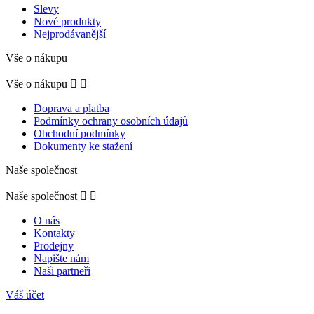
Slevy
Nové produkty
Nejprodávanější
Vše o nákupu
Vše o nákupu


Doprava a platba
Podmínky ochrany osobních údajů
Obchodní podmínky
Dokumenty ke stažení
Naše společnost
Naše společnost


O nás
Kontakty
Prodejny
Napište nám
Naši partneři
Váš účet