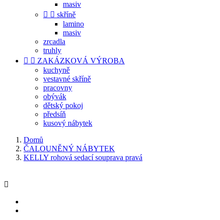
masiv


skříně
lamino
masiv
zrcadla
truhly


ZAKÁZKOVÁ VÝROBA
kuchyně
vestavné skříně
pracovny
obývák
dětský pokoj
předsíň
kusový nábytek
Domů
ČALOUNĚNÝ NÁBYTEK
KELLY rohová sedací souprava pravá
