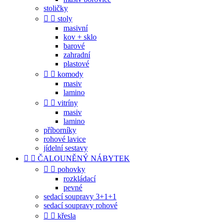
stoličky


stoly
masivní
kov + sklo
barové
zahradní
plastové


komody
masiv
lamino


vitríny
masiv
lamino
příborníky
rohové lavice
jídelní sestavy


ČALOUNĚNÝ NÁBYTEK


pohovky
rozkládací
pevné
sedací soupravy 3+1+1
sedací soupravy rohové


křesla