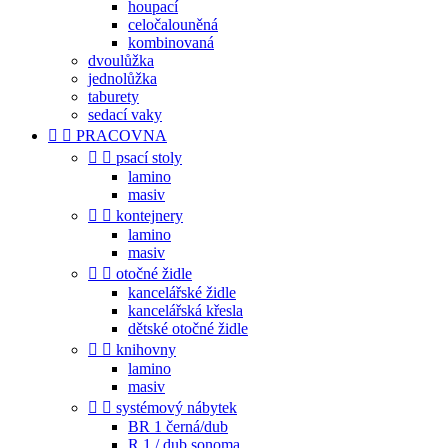
houpací
celočalouněná
kombinovaná
dvoulůžka
jednolůžka
taburety
sedací vaky


PRACOVNA


psací stoly
lamino
masiv


kontejnery
lamino
masiv


otočné židle
kancelářské židle
kancelářská křesla
dětské otočné židle


knihovny
lamino
masiv


systémový nábytek
BR 1 černá/dub
R 1 / dub sonoma