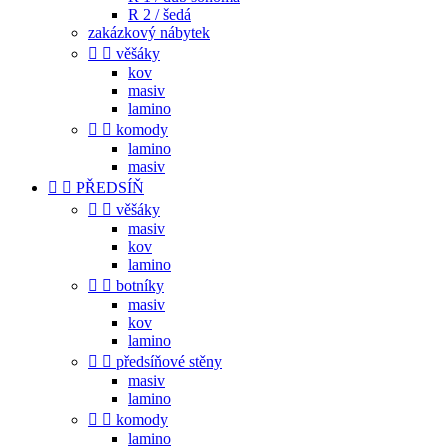
R 2 / šedá
zakázkový nábytek


věšáky
kov
masiv
lamino


komody
lamino
masiv


PŘEDSÍŇ


věšáky
masiv
kov
lamino


botníky
masiv
kov
lamino


předsíňové stěny
masiv
lamino


komody
lamino