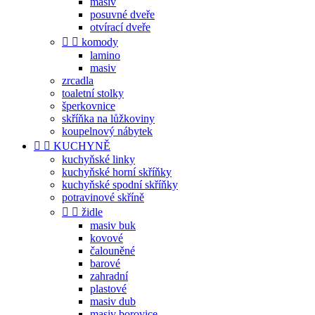
masiv
posuvné dveře
otvírací dveře


komody
lamino
masiv
zrcadla
toaletní stolky
šperkovnice
skříňka na lůžkoviny
koupelnový nábytek


KUCHYNĚ
kuchyňské linky
kuchyňské horní skříňky
kuchyňské spodní skříňky
potravinové skříně


židle
masiv buk
kovové
čalouněné
barové
zahradní
plastové
masiv dub
masiv borovice