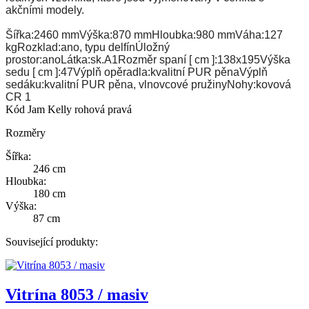
akčními modely.
Šířka:2460 mmVýška:870 mmHloubka:980 mmVáha:127
kgRozklad:ano, typu delfínÚložný
prostor:anoLátka:sk.A1Rozměr spaní [ cm ]:138x195Výška
sedu [ cm ]:47Výplň opěradla:kvalitní PUR pěnaVýplň
sedáku:kvalitní PUR pěna, vlnovcové pružinyNohy:kovová
CR 1
Kód
Jam Kelly rohová pravá
Rozměry
Šířka:
246 cm
Hloubka:
180 cm
Výška:
87 cm
Související produkty:
Vitrína 8053 / masiv