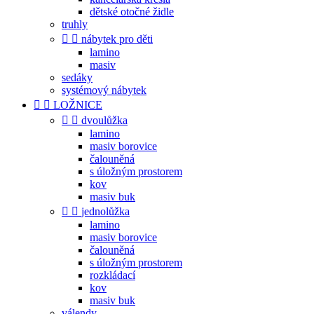
dětské otočné židle
truhly


nábytek pro děti
lamino
masiv
sedáky
systémový nábytek


LOŽNICE


dvoulůžka
lamino
masiv borovice
čalouněná
s úložným prostorem
kov
masiv buk


jednolůžka
lamino
masiv borovice
čalouněná
s úložným prostorem
rozkládací
kov
masiv buk
válendy