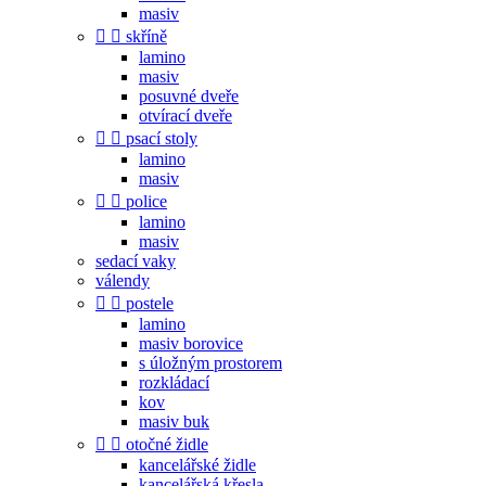
masiv


skříně
lamino
masiv
posuvné dveře
otvírací dveře


psací stoly
lamino
masiv


police
lamino
masiv
sedací vaky
válendy


postele
lamino
masiv borovice
s úložným prostorem
rozkládací
kov
masiv buk


otočné židle
kancelářské židle
kancelářská křesla