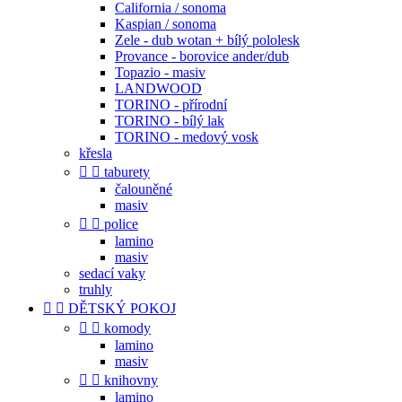
California / sonoma
Kaspian / sonoma
Zele - dub wotan + bílý pololesk
Provance - borovice ander/dub
Topazio - masiv
LANDWOOD
TORINO - přírodní
TORINO - bílý lak
TORINO - medový vosk
křesla


taburety
čalouněné
masiv


police
lamino
masiv
sedací vaky
truhly


DĚTSKÝ POKOJ


komody
lamino
masiv


knihovny
lamino