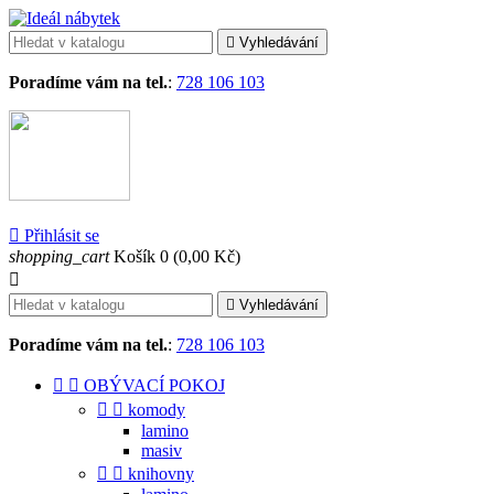

Vyhledávání
Poradíme vám na tel.
:
728 106 103

Přihlásit se
shopping_cart
Košík
0
(0,00 Kč)


Vyhledávání
Poradíme vám na tel.
:
728 106 103


OBÝVACÍ POKOJ


komody
lamino
masiv


knihovny