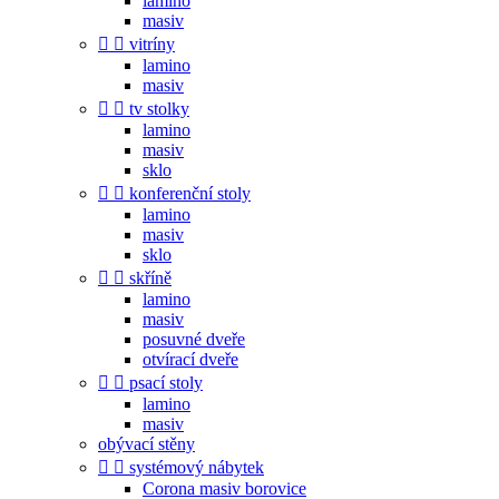
lamino
masiv


vitríny
lamino
masiv


tv stolky
lamino
masiv
sklo


konferenční stoly
lamino
masiv
sklo


skříně
lamino
masiv
posuvné dveře
otvírací dveře


psací stoly
lamino
masiv
obývací stěny


systémový nábytek
Corona masiv borovice