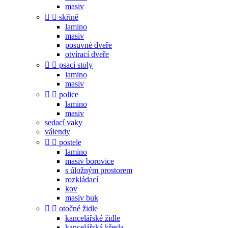
masiv


skříně
lamino
masiv
posuvné dveře
otvírací dveře


psací stoly
lamino
masiv


police
lamino
masiv
sedací vaky
válendy


postele
lamino
masiv borovice
s úložným prostorem
rozkládací
kov
masiv buk


otočné židle
kancelářské židle
kancelářská křesla