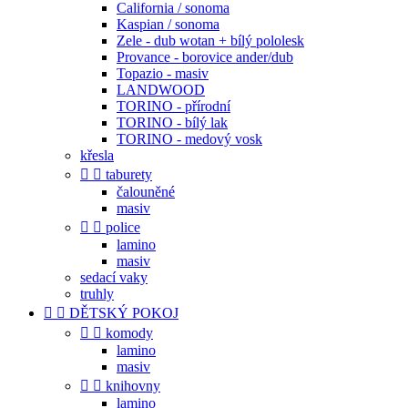
California / sonoma
Kaspian / sonoma
Zele - dub wotan + bílý pololesk
Provance - borovice ander/dub
Topazio - masiv
LANDWOOD
TORINO - přírodní
TORINO - bílý lak
TORINO - medový vosk
křesla


taburety
čalouněné
masiv


police
lamino
masiv
sedací vaky
truhly


DĚTSKÝ POKOJ


komody
lamino
masiv


knihovny
lamino