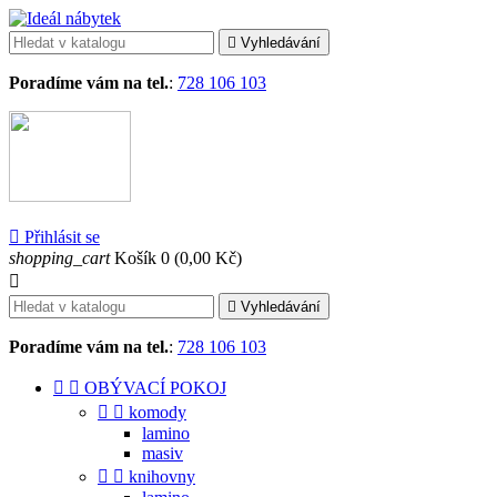

Vyhledávání
Poradíme vám na tel.
:
728 106 103

Přihlásit se
shopping_cart
Košík
0
(0,00 Kč)


Vyhledávání
Poradíme vám na tel.
:
728 106 103


OBÝVACÍ POKOJ


komody
lamino
masiv


knihovny