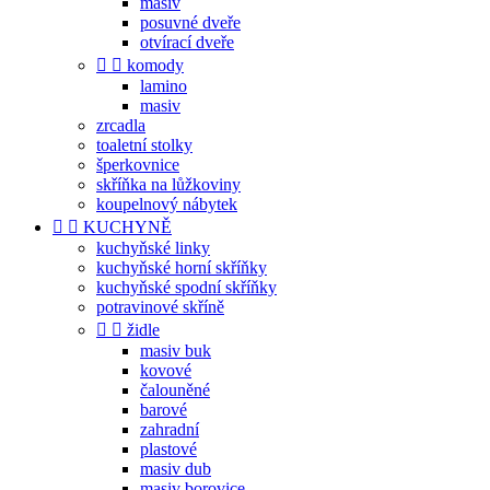
masiv
posuvné dveře
otvírací dveře


komody
lamino
masiv
zrcadla
toaletní stolky
šperkovnice
skříňka na lůžkoviny
koupelnový nábytek


KUCHYNĚ
kuchyňské linky
kuchyňské horní skříňky
kuchyňské spodní skříňky
potravinové skříně


židle
masiv buk
kovové
čalouněné
barové
zahradní
plastové
masiv dub
masiv borovice