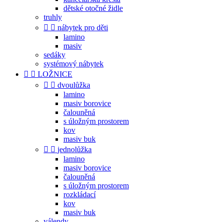
dětské otočné židle
truhly


nábytek pro děti
lamino
masiv
sedáky
systémový nábytek


LOŽNICE


dvoulůžka
lamino
masiv borovice
čalouněná
s úložným prostorem
kov
masiv buk


jednolůžka
lamino
masiv borovice
čalouněná
s úložným prostorem
rozkládací
kov
masiv buk
válendy