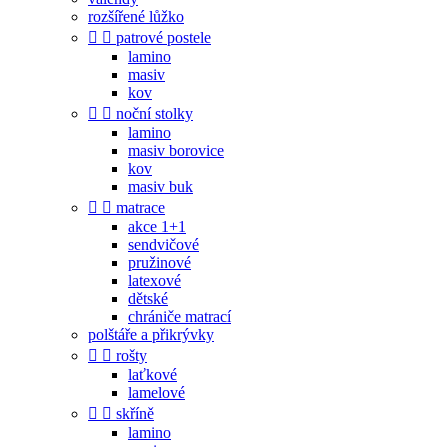
rozšířené lůžko


patrové postele
lamino
masiv
kov


noční stolky
lamino
masiv borovice
kov
masiv buk


matrace
akce 1+1
sendvičové
pružinové
latexové
dětské
chrániče matrací
polštáře a přikrývky


rošty
laťkové
lamelové


skříně
lamino