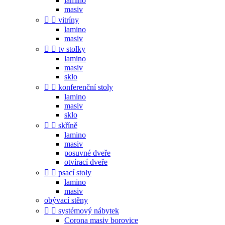
lamino
masiv


vitríny
lamino
masiv


tv stolky
lamino
masiv
sklo


konferenční stoly
lamino
masiv
sklo


skříně
lamino
masiv
posuvné dveře
otvírací dveře


psací stoly
lamino
masiv
obývací stěny


systémový nábytek
Corona masiv borovice