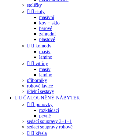
stoličky


stoly
masivní
kov + sklo
barové
zahradní
plastové


komody
masiv
lamino


vitríny
masiv
lamino
příborníky
rohové lavice
jídelní sestavy


ČALOUNĚNÝ NÁBYTEK


pohovky
rozkládací
pevné
sedací soupravy 3+1+1
sedací soupravy rohové


křesla