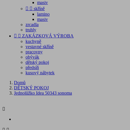
masiv


skříně
lamino
masiv
zrcadla
truhly


ZAKÁZKOVÁ VÝROBA
kuchyně
vestavné skříně
pracovny
obývák
dětský pokoj
předsíň
kusový nábytek
Domů
DĚTSKÝ POKOJ
Jednolůžko Idea 50343 sonoma


