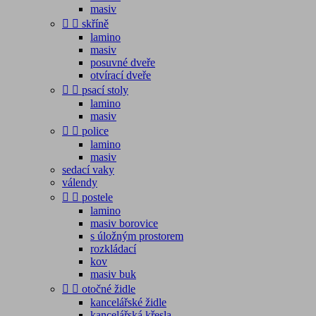
masiv


skříně
lamino
masiv
posuvné dveře
otvírací dveře


psací stoly
lamino
masiv


police
lamino
masiv
sedací vaky
válendy


postele
lamino
masiv borovice
s úložným prostorem
rozkládací
kov
masiv buk


otočné židle
kancelářské židle
kancelářská křesla