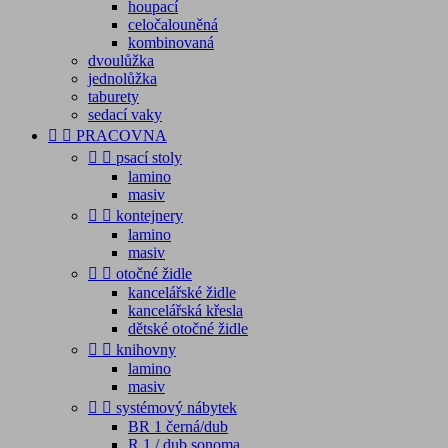
houpací
celočalouněná
kombinovaná
dvoulůžka
jednolůžka
taburety
sedací vaky


PRACOVNA


psací stoly
lamino
masiv


kontejnery
lamino
masiv


otočné židle
kancelářské židle
kancelářská křesla
dětské otočné židle


knihovny
lamino
masiv


systémový nábytek
BR 1 černá/dub
R 1 / dub sonoma