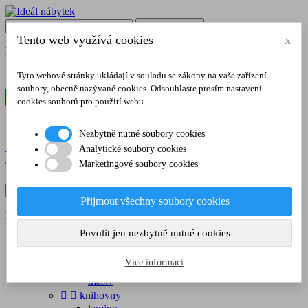

Vyhledávání
Tento web využívá cookies
x
Poradíme vám na tel.
:
728 106 103
Tyto webové stránky ukládají v souladu se zákony na vaše zařízení
soubory, obecně nazývané cookies. Odsouhlaste prosím nastavení
cookies souborů pro použití webu.
Nezbytně nutné soubory cookies

Přihlásit se
Analytické soubory cookies
shopping_cart
Košík
0
(0,00 Kč)
Marketingové soubory cookies


Vyhledávání
Přijmout všechny soubory cookies
Poradíme vám na tel.
:
728 106 103
Povolit jen nezbytně nutné cookies


OBÝVACÍ POKOJ


komody
Více informací
lamino
masiv


knihovny