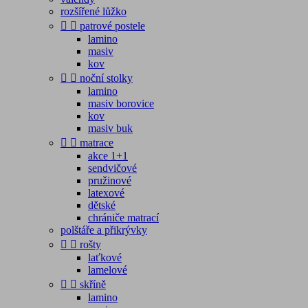
rozšířené lůžko


patrové postele
lamino
masiv
kov


noční stolky
lamino
masiv borovice
kov
masiv buk


matrace
akce 1+1
sendvičové
pružinové
latexové
dětské
chrániče matrací
polštáře a přikrývky


rošty
laťkové
lamelové


skříně
lamino