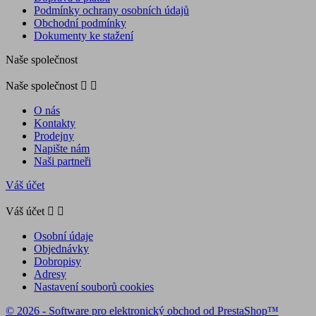
Podmínky ochrany osobních údajů
Obchodní podmínky
Dokumenty ke stažení
Naše společnost
Naše společnost


O nás
Kontakty
Prodejny
Napište nám
Naši partneři
Váš účet
Váš účet


Osobní údaje
Objednávky
Dobropisy
Adresy
Nastavení souborů cookies
© 2026 - Software pro elektronický obchod od PrestaShop™