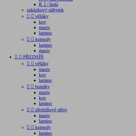
R 2 / šedá
zakázkový nábytek


věšáky
kov
masiv
lamino


komody
lamino
masiv


PŘEDSÍŇ


věšáky
masiv
kov
lamino


botníky
masiv
kov
lamino


předsíňové stěny
masiv
lamino


komody
lamino