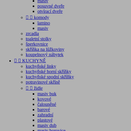
masiv
posuvné dveře
otvírací dveře


komody
lamino
masiv
zrcadla
toaletní stolky
šperkovnice
skříňka na lůžkoviny
koupelnový nábytek


KUCHYNĚ
kuchyňské linky
kuchyňské horní skříňky
kuchyňské spodní skříňky
potravinové skříně


židle
masiv buk
kovové
čalouněné
barové
zahradní
plastové
masiv dub
masiv borovice