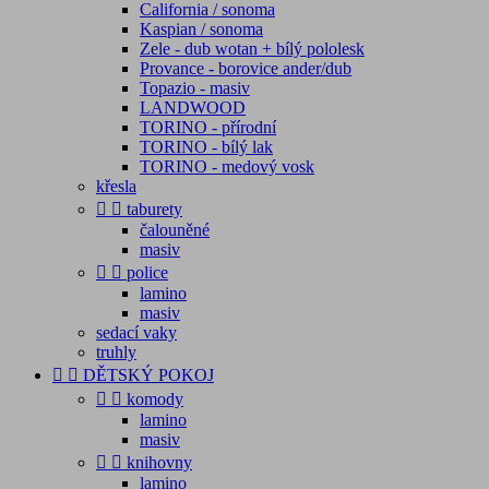
California / sonoma
Kaspian / sonoma
Zele - dub wotan + bílý pololesk
Provance - borovice ander/dub
Topazio - masiv
LANDWOOD
TORINO - přírodní
TORINO - bílý lak
TORINO - medový vosk
křesla


taburety
čalouněné
masiv


police
lamino
masiv
sedací vaky
truhly


DĚTSKÝ POKOJ


komody
lamino
masiv


knihovny
lamino