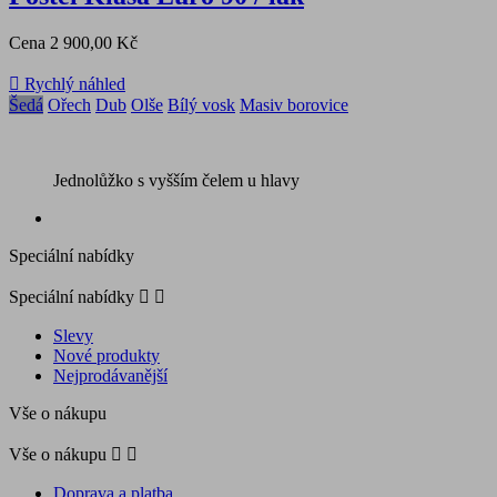
Cena
2 900,00 Kč

Rychlý náhled
Šedá
Ořech
Dub
Olše
Bílý vosk
Masiv borovice
Jednolůžko s vyšším čelem u hlavy
Speciální nabídky
Speciální nabídky


Slevy
Nové produkty
Nejprodávanější
Vše o nákupu
Vše o nákupu


Doprava a platba