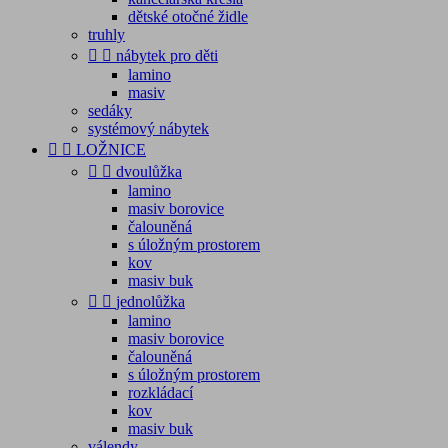
dětské otočné židle
truhly


nábytek pro děti
lamino
masiv
sedáky
systémový nábytek


LOŽNICE


dvoulůžka
lamino
masiv borovice
čalouněná
s úložným prostorem
kov
masiv buk


jednolůžka
lamino
masiv borovice
čalouněná
s úložným prostorem
rozkládací
kov
masiv buk
válendy