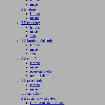
lamino
masiv


vitríny
lamino
masiv


tv stolky
lamino
masiv
sklo


konferenční stoly
lamino
masiv
sklo


skříně
lamino
masiv
posuvné dveře
otvírací dveře


psací stoly
lamino
masiv
obývací stěny


systémový nábytek
Corona masiv borovice