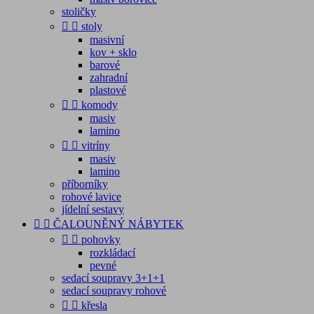
stoličky


stoly
masivní
kov + sklo
barové
zahradní
plastové


komody
masiv
lamino


vitríny
masiv
lamino
příborníky
rohové lavice
jídelní sestavy


ČALOUNĚNÝ NÁBYTEK


pohovky
rozkládací
pevné
sedací soupravy 3+1+1
sedací soupravy rohové


křesla