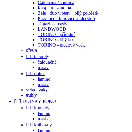
California / sonoma
Kaspian / sonoma
Zele - dub wotan + bílý pololesk
Provance - borovice ander/dub
Topazio - masiv
LANDWOOD
TORINO - přírodní
TORINO - bílý lak
TORINO - medový vosk
křesla


taburety
čalouněné
masiv


police
lamino
masiv
sedací vaky
truhly


DĚTSKÝ POKOJ


komody
lamino
masiv


knihovny
lamino