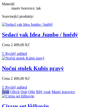
Materiál
masiv borovice, lak
Související produkty:
Sedací vak Idea Jumbo / hnědý
Cena
2 499,00 Kč

Rychlý náhled
Noční stolek Kubis pravý
Cena
2 490,00 Kč

Rychlý náhled
Šedá
Ořech
Dub
Olše
Bílý vosk
Masiv borovice
Cirrus set lůžkovin