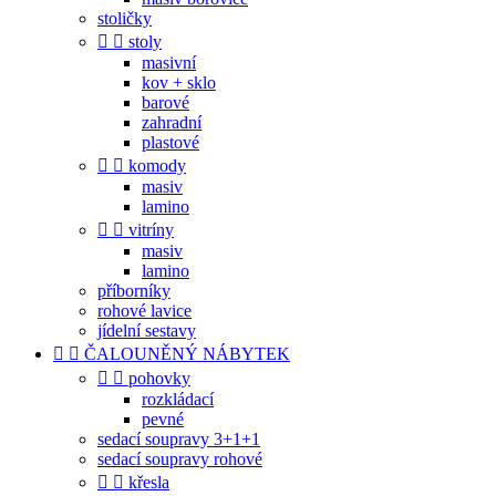
stoličky


stoly
masivní
kov + sklo
barové
zahradní
plastové


komody
masiv
lamino


vitríny
masiv
lamino
příborníky
rohové lavice
jídelní sestavy


ČALOUNĚNÝ NÁBYTEK


pohovky
rozkládací
pevné
sedací soupravy 3+1+1
sedací soupravy rohové


křesla