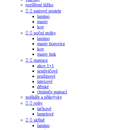
rozšířené lůžko


patrové postele
lamino
masiv
kov


noční stolky
lamino
masiv borovice
kov
masiv buk


matrace
akce 1+1
sendvičové
pružinové
latexové
dětské
chrániče matrací
polštáře a přikrývky


rošty
laťkové
lamelové


skříně
lamino