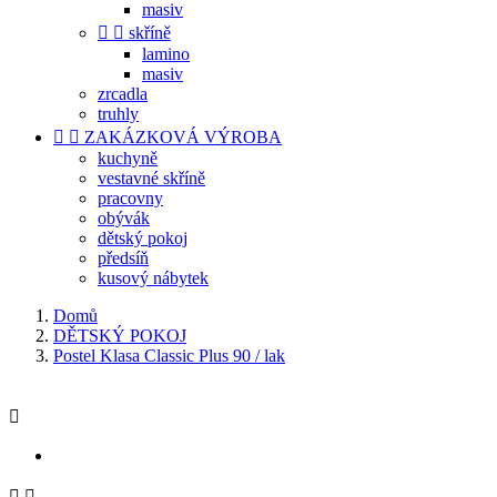
masiv


skříně
lamino
masiv
zrcadla
truhly


ZAKÁZKOVÁ VÝROBA
kuchyně
vestavné skříně
pracovny
obývák
dětský pokoj
předsíň
kusový nábytek
Domů
DĚTSKÝ POKOJ
Postel Klasa Classic Plus 90 / lak


