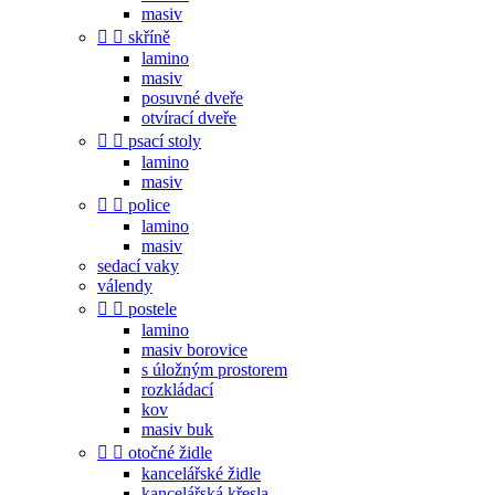
masiv


skříně
lamino
masiv
posuvné dveře
otvírací dveře


psací stoly
lamino
masiv


police
lamino
masiv
sedací vaky
válendy


postele
lamino
masiv borovice
s úložným prostorem
rozkládací
kov
masiv buk


otočné židle
kancelářské židle
kancelářská křesla