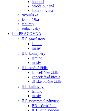
houpací
celočalouněná
kombinovaná
dvoulůžka
jednolůžka
taburety
sedací vaky


PRACOVNA


psací stoly
lamino
masiv


kontejnery
lamino
masiv


otočné židle
kancelářské židle
kancelářská křesla
dětské otočné židle


knihovny
lamino
masiv


systémový nábytek
BR 1 černá/dub
R 1 / dub sonoma