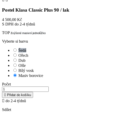
Postel Klasa Classic Plus 90 / lak
4 500,00 Kč
S DPH
do 2-4 týdnů
TOP z
výšené masivní jednolůžko
Vyberte si barvu
Šedá
Ořech
Dub
Olše
Bílý vosk
Masiv borovice
Počet

Přidat do košíku

do 2-4 týdnů
Sdílet