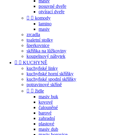
masiv
posuvné dveře
otvírací dveře


komody
lamino
masiv
zrcadla
toaletní stolky
šperkovnice
skříňka na lůžkoviny
koupelnový nábytek


KUCHYNĚ
kuchyňské linky
kuchyňské horní skříňky
kuchyňské spodní skříňky
potravinové skříně


židle
masiv buk
kovové
čalouněné
barové
zahradní
plastové
masiv dub
masiv borovice