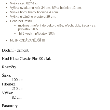
Výška čel: 82/44 cm.
Výška svlaku na rošt 34 cm, šířka bočnice 12 cm.
Výška horní hrany bočnice 43 cm.
Výška úložného prostoru 29 cm.
Cena bez roštu.
možnost moření do dekoru olše, ořech, dub, šedá - za
příplatek 20%
bílý vosk - příplatek 30%
NEJPRODÁVANĚJŠÍ !!!
Dodání - demont.
Kód
Klasa Classic Plus 90 / lak
Rozměry
Šířka:
100 cm
Hloubka:
210 cm
Výška:
82 cm
Parametry