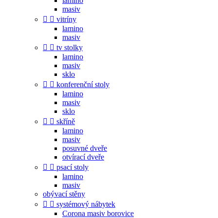
lamino
masiv


vitríny
lamino
masiv


tv stolky
lamino
masiv
sklo


konferenční stoly
lamino
masiv
sklo


skříně
lamino
masiv
posuvné dveře
otvírací dveře


psací stoly
lamino
masiv
obývací stěny


systémový nábytek
Corona masiv borovice