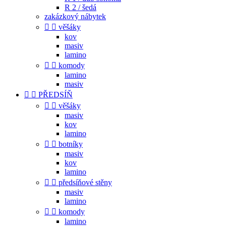
R 2 / šedá
zakázkový nábytek


věšáky
kov
masiv
lamino


komody
lamino
masiv


PŘEDSÍŇ


věšáky
masiv
kov
lamino


botníky
masiv
kov
lamino


předsíňové stěny
masiv
lamino


komody
lamino