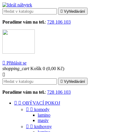

Vyhledávání
Poradíme vám na tel.
:
728 106 103

Přihlásit se
shopping_cart
Košík
0
(0,00 Kč)


Vyhledávání
Poradíme vám na tel.
:
728 106 103


OBÝVACÍ POKOJ


komody
lamino
masiv


knihovny