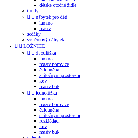
dětské otočné židle
truhly


nábytek pro děti
lamino
masiv
sedáky
systémový nábytek


LOŽNICE


dvoulůžka
lamino
masiv borovice
čalouněná
s úložným prostorem
kov
masiv buk


jednolůžka
lamino
masiv borovice
čalouněná
s úložným prostorem
rozkládací
kov
masiv buk
válendy