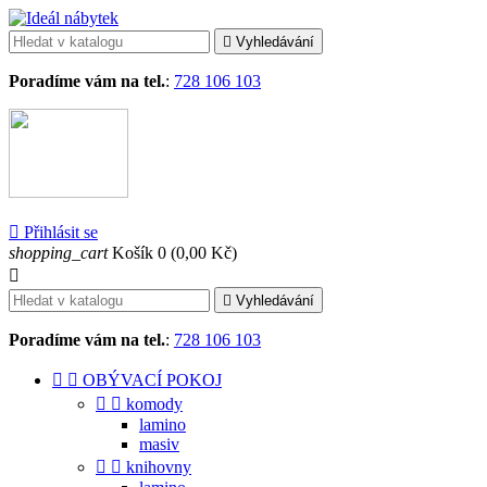

Vyhledávání
Poradíme vám na tel.
:
728 106 103

Přihlásit se
shopping_cart
Košík
0
(0,00 Kč)


Vyhledávání
Poradíme vám na tel.
:
728 106 103


OBÝVACÍ POKOJ


komody
lamino
masiv


knihovny