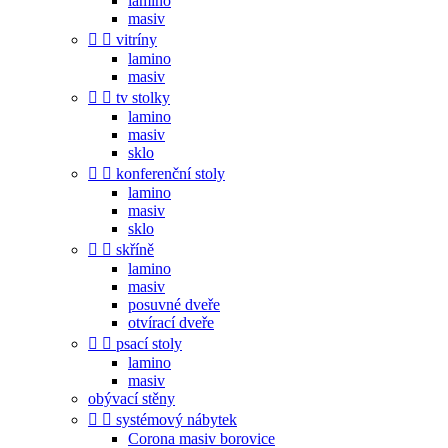
lamino
masiv


vitríny
lamino
masiv


tv stolky
lamino
masiv
sklo


konferenční stoly
lamino
masiv
sklo


skříně
lamino
masiv
posuvné dveře
otvírací dveře


psací stoly
lamino
masiv
obývací stěny


systémový nábytek
Corona masiv borovice