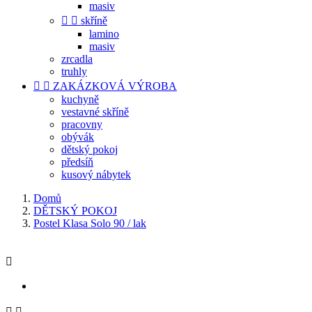
masiv


skříně
lamino
masiv
zrcadla
truhly


ZAKÁZKOVÁ VÝROBA
kuchyně
vestavné skříně
pracovny
obývák
dětský pokoj
předsíň
kusový nábytek
Domů
DĚTSKÝ POKOJ
Postel Klasa Solo 90 / lak


