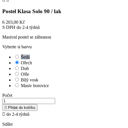
Postel Klasa Solo 90 / lak
6 203,00 Kč
S DPH
do 2-4 týdnů
Masivní postel se zábranou
Vyberte si barvu
Šedá
Ořech
Dub
Olše
Bílý vosk
Masiv borovice
Počet

Přidat do košíku

do 2-4 týdnů
Sdílet