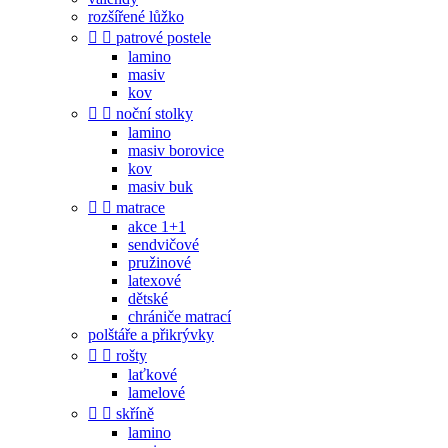
rozšířené lůžko


patrové postele
lamino
masiv
kov


noční stolky
lamino
masiv borovice
kov
masiv buk


matrace
akce 1+1
sendvičové
pružinové
latexové
dětské
chrániče matrací
polštáře a přikrývky


rošty
laťkové
lamelové


skříně
lamino