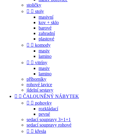
stoličky


stoly
masivní
kov + sklo
barové
zahradní
plastové


komody
masiv
lamino


vitríny
masiv
lamino
příborníky
rohové lavice
jídelní sestavy


ČALOUNĚNÝ NÁBYTEK


pohovky
rozkládací
pevné
sedací soupravy 3+1+1
sedací soupravy rohové


křesla