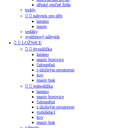
dětské otočné židle
truhly


nábytek pro děti
lamino
masiv
sedáky
systémový nábytek


LOŽNICE


dvoulůžka
lamino
masiv borovice
čalouněná
s úložným prostorem
kov
masiv buk


jednolůžka
lamino
masiv borovice
čalouněná
s úložným prostorem
rozkládací
kov
masiv buk
válendy