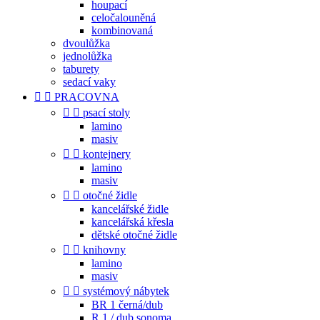
houpací
celočalouněná
kombinovaná
dvoulůžka
jednolůžka
taburety
sedací vaky


PRACOVNA


psací stoly
lamino
masiv


kontejnery
lamino
masiv


otočné židle
kancelářské židle
kancelářská křesla
dětské otočné židle


knihovny
lamino
masiv


systémový nábytek
BR 1 černá/dub
R 1 / dub sonoma