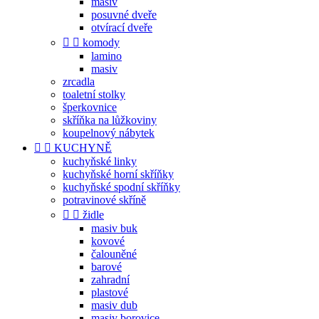
masiv
posuvné dveře
otvírací dveře


komody
lamino
masiv
zrcadla
toaletní stolky
šperkovnice
skříňka na lůžkoviny
koupelnový nábytek


KUCHYNĚ
kuchyňské linky
kuchyňské horní skříňky
kuchyňské spodní skříňky
potravinové skříně


židle
masiv buk
kovové
čalouněné
barové
zahradní
plastové
masiv dub
masiv borovice