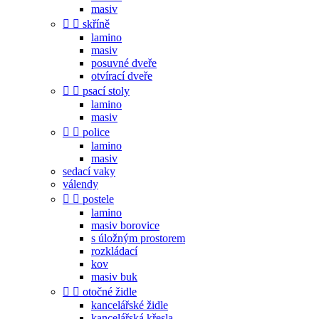
masiv


skříně
lamino
masiv
posuvné dveře
otvírací dveře


psací stoly
lamino
masiv


police
lamino
masiv
sedací vaky
válendy


postele
lamino
masiv borovice
s úložným prostorem
rozkládací
kov
masiv buk


otočné židle
kancelářské židle
kancelářská křesla