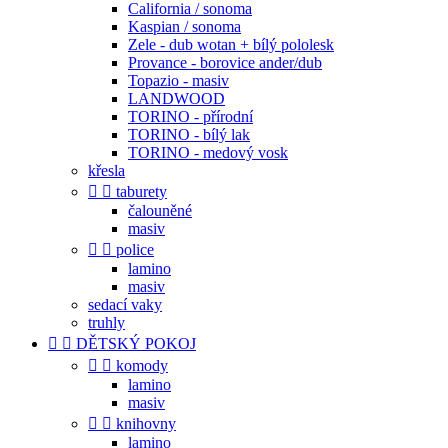
California / sonoma
Kaspian / sonoma
Zele - dub wotan + bílý pololesk
Provance - borovice ander/dub
Topazio - masiv
LANDWOOD
TORINO - přírodní
TORINO - bílý lak
TORINO - medový vosk
křesla


taburety
čalouněné
masiv


police
lamino
masiv
sedací vaky
truhly


DĚTSKÝ POKOJ


komody
lamino
masiv


knihovny
lamino