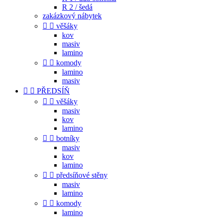
R 2 / šedá
zakázkový nábytek


věšáky
kov
masiv
lamino


komody
lamino
masiv


PŘEDSÍŇ


věšáky
masiv
kov
lamino


botníky
masiv
kov
lamino


předsíňové stěny
masiv
lamino


komody
lamino