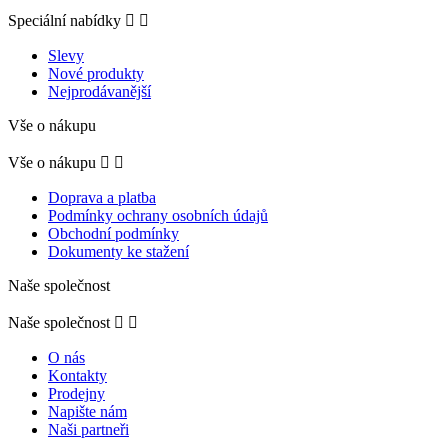
Speciální nabídky


Slevy
Nové produkty
Nejprodávanější
Vše o nákupu
Vše o nákupu


Doprava a platba
Podmínky ochrany osobních údajů
Obchodní podmínky
Dokumenty ke stažení
Naše společnost
Naše společnost


O nás
Kontakty
Prodejny
Napište nám
Naši partneři