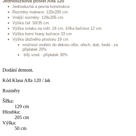
Jednolůžková postel Alfa 120
Jednoduchá a pevná konstrukce.
Rozměry matrace: 120x200 cm.
Vnější rozměry: 129x205 cm.
Výška čel: 50/35 cm.
Výška svlaku na rošt: 24 cm, šířka bočnice 12 cm.
Výška horní hrany bočnice 33 cm.
Výška úložného prostoru 19 cm.
možnost moření do dekoru olše, ořech, dub, šedá - za
příplatek 20%
bílý vosk - příplatek 30%
Dodání demont.
Kód
Klasa Alfa 120 / lak
Rozměry
Šířka:
129 cm
Hloubka:
205 cm
Výška:
50 cm