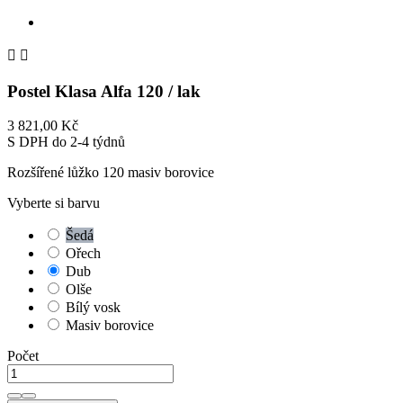


Postel Klasa Alfa 120 / lak
3 821,00 Kč
S DPH
do 2-4 týdnů
Rozšířené lůžko 120 masiv borovice
Vyberte si barvu
Šedá
Ořech
Dub
Olše
Bílý vosk
Masiv borovice
Počet