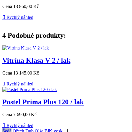
Cena
13 860,00 Kč

Rychlý náhled
4
Podobné produkty:
Vitrína Klasa V 2 / lak
Cena
13 145,00 Kč

Rychlý náhled
Postel Prima Plus 120 / lak
Cena
7 690,00 Kč

Rychlý náhled
Šedá
Ořech
Dub
Olše
Bílý vosk
+1