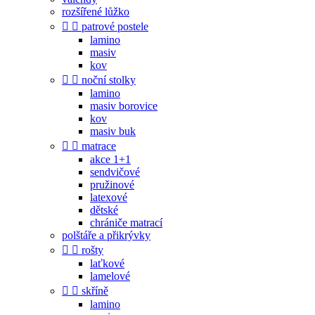
rozšířené lůžko


patrové postele
lamino
masiv
kov


noční stolky
lamino
masiv borovice
kov
masiv buk


matrace
akce 1+1
sendvičové
pružinové
latexové
dětské
chrániče matrací
polštáře a přikrývky


rošty
laťkové
lamelové


skříně
lamino