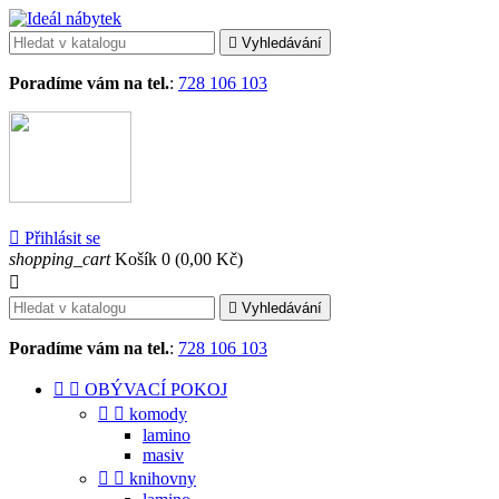

Vyhledávání
Poradíme vám na tel.
:
728 106 103

Přihlásit se
shopping_cart
Košík
0
(0,00 Kč)


Vyhledávání
Poradíme vám na tel.
:
728 106 103


OBÝVACÍ POKOJ


komody
lamino
masiv


knihovny