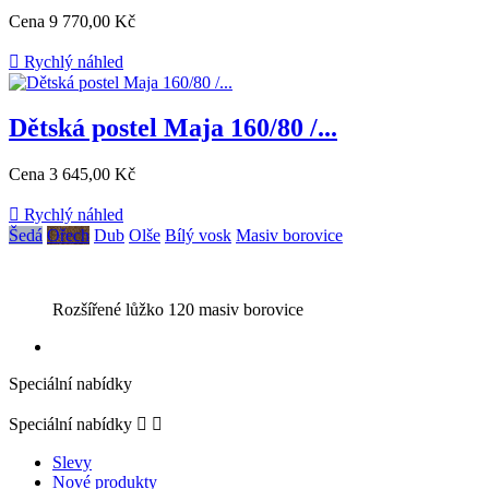
Cena
9 770,00 Kč

Rychlý náhled
Dětská postel Maja 160/80 /...
Cena
3 645,00 Kč

Rychlý náhled
Šedá
Ořech
Dub
Olše
Bílý vosk
Masiv borovice
Rozšířené lůžko 120 masiv borovice
Speciální nabídky
Speciální nabídky


Slevy
Nové produkty