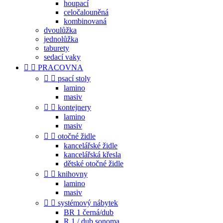
houpací
celočalouněná
kombinovaná
dvoulůžka
jednolůžka
taburety
sedací vaky


PRACOVNA


psací stoly
lamino
masiv


kontejnery
lamino
masiv


otočné židle
kancelářské židle
kancelářská křesla
dětské otočné židle


knihovny
lamino
masiv


systémový nábytek
BR 1 černá/dub
R 1 / dub sonoma