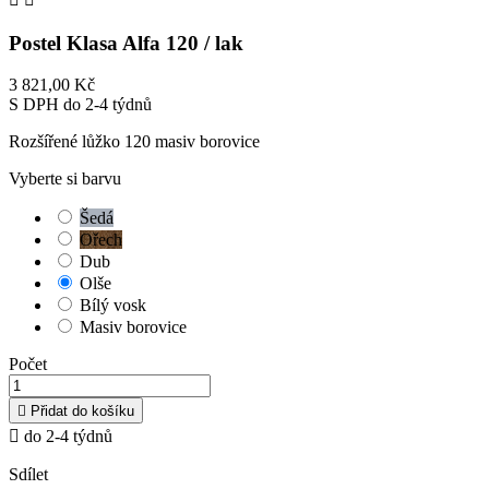
Postel Klasa Alfa 120 / lak
3 821,00 Kč
S DPH
do 2-4 týdnů
Rozšířené lůžko 120 masiv borovice
Vyberte si barvu
Šedá
Ořech
Dub
Olše
Bílý vosk
Masiv borovice
Počet

Přidat do košíku

do 2-4 týdnů
Sdílet