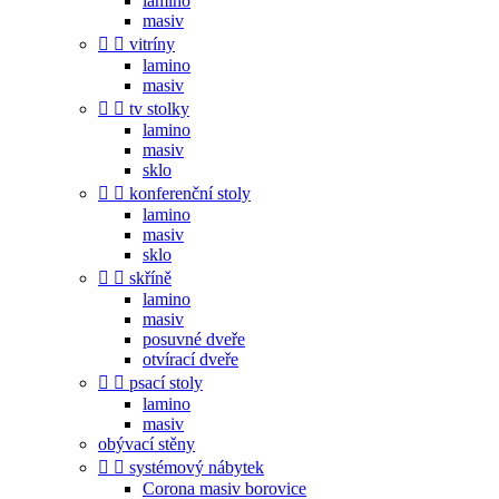
lamino
masiv


vitríny
lamino
masiv


tv stolky
lamino
masiv
sklo


konferenční stoly
lamino
masiv
sklo


skříně
lamino
masiv
posuvné dveře
otvírací dveře


psací stoly
lamino
masiv
obývací stěny


systémový nábytek
Corona masiv borovice