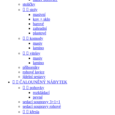
stoličky


stoly
masivní
kov + sklo
barové
zahradní
plastové


komody
masiv
lamino


vitríny
masiv
lamino
příborníky
rohové lavice
jídelní sestavy


ČALOUNĚNÝ NÁBYTEK


pohovky
rozkládací
pevné
sedací soupravy 3+1+1
sedací soupravy rohové


křesla