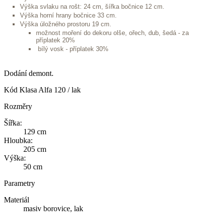
Výška svlaku na rošt: 24 cm, šířka bočnice 12 cm.
Výška horní hrany bočnice 33 cm.
Výška úložného prostoru 19 cm.
možnost moření do dekoru olše, ořech, dub, šedá - za
příplatek 20%
bílý vosk - příplatek 30%
Dodání demont.
Kód
Klasa Alfa 120 / lak
Rozměry
Šířka:
129 cm
Hloubka:
205 cm
Výška:
50 cm
Parametry
Materiál
masiv borovice, lak