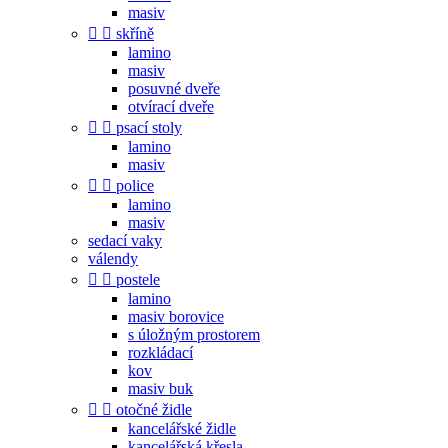
masiv


skříně
lamino
masiv
posuvné dveře
otvírací dveře


psací stoly
lamino
masiv


police
lamino
masiv
sedací vaky
válendy


postele
lamino
masiv borovice
s úložným prostorem
rozkládací
kov
masiv buk


otočné židle
kancelářské židle
kancelářská křesla