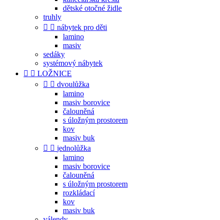
dětské otočné židle
truhly


nábytek pro děti
lamino
masiv
sedáky
systémový nábytek


LOŽNICE


dvoulůžka
lamino
masiv borovice
čalouněná
s úložným prostorem
kov
masiv buk


jednolůžka
lamino
masiv borovice
čalouněná
s úložným prostorem
rozkládací
kov
masiv buk
válendy