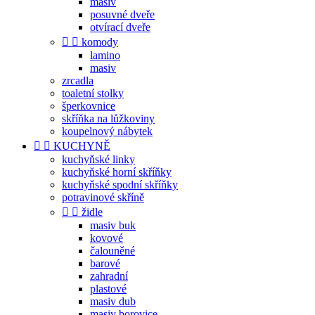
masiv
posuvné dveře
otvírací dveře


komody
lamino
masiv
zrcadla
toaletní stolky
šperkovnice
skříňka na lůžkoviny
koupelnový nábytek


KUCHYNĚ
kuchyňské linky
kuchyňské horní skříňky
kuchyňské spodní skříňky
potravinové skříně


židle
masiv buk
kovové
čalouněné
barové
zahradní
plastové
masiv dub
masiv borovice