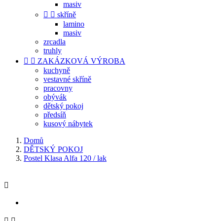
masiv


skříně
lamino
masiv
zrcadla
truhly


ZAKÁZKOVÁ VÝROBA
kuchyně
vestavné skříně
pracovny
obývák
dětský pokoj
předsíň
kusový nábytek
Domů
DĚTSKÝ POKOJ
Postel Klasa Alfa 120 / lak


