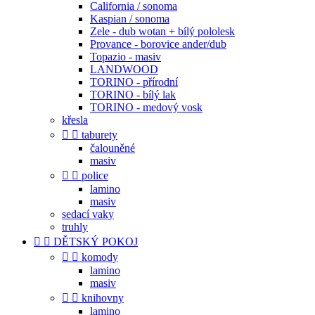
California / sonoma
Kaspian / sonoma
Zele - dub wotan + bílý pololesk
Provance - borovice ander/dub
Topazio - masiv
LANDWOOD
TORINO - přírodní
TORINO - bílý lak
TORINO - medový vosk
křesla


taburety
čalouněné
masiv


police
lamino
masiv
sedací vaky
truhly


DĚTSKÝ POKOJ


komody
lamino
masiv


knihovny
lamino