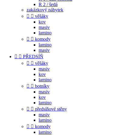
R 2 / šedá
zakázkový nábytek


věšáky
kov
masiv
lamino


komody
lamino
masiv


PŘEDSÍŇ


věšáky
masiv
kov
lamino


botníky
masiv
kov
lamino


předsíňové stěny
masiv
lamino


komody
lamino