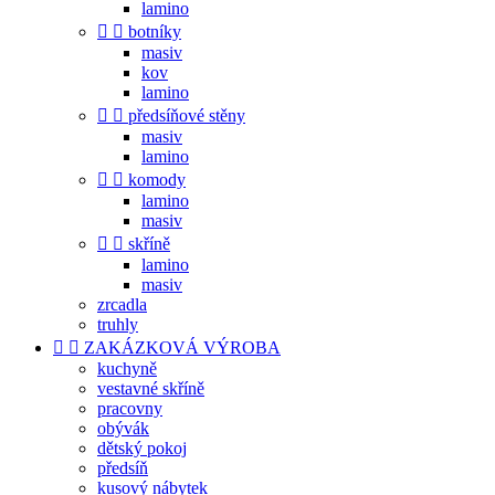
lamino


botníky
masiv
kov
lamino


předsíňové stěny
masiv
lamino


komody
lamino
masiv


skříně
lamino
masiv
zrcadla
truhly


ZAKÁZKOVÁ VÝROBA
kuchyně
vestavné skříně
pracovny
obývák
dětský pokoj
předsíň
kusový nábytek