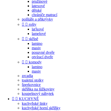
pružinové
latexové
dětské
chrániče matrací
polštáře a přikrývky


rošty
laťkové
lamelové


skříně
lamino
masiv
posuvné dveře
otvírací dveře


komody
lamino
masiv
zrcadla
toaletní stolky
šperkovnice
skříňka na lůžkoviny
koupelnový nábytek


KUCHYNĚ
kuchyňské linky
kuchyňské horní skříňky