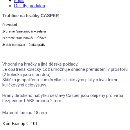
Popis
Detaily produktu
Truhlice na hračky CASPER
Provedení :
1/ creme /smetanová/ + zelená
2/ creme /smetanová/ + růžová
3/ dub bordeaux + šedá /grafit/
Vhodná na hračky a jiné dětské poklady.
Je opatřena kolečky, což umožňuje snadné přemístění v prostoru
(2 kolečka jsou s brzdou).
Skříňka je opatřena tlumiči víka s tlakovými písty a kvalitními
kuličkovými celovýsuvy.
Hrany dětského nábytku sestavy Casper jsou olepeny pro větší
bezpečnost ABS hranou 2 mm.
Materiál: lamino 18 mm
Kód
Bradop C 101