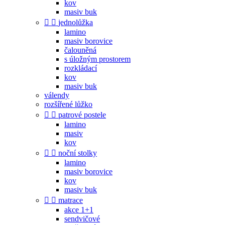
kov
masiv buk


jednolůžka
lamino
masiv borovice
čalouněná
s úložným prostorem
rozkládací
kov
masiv buk
válendy
rozšířené lůžko


patrové postele
lamino
masiv
kov


noční stolky
lamino
masiv borovice
kov
masiv buk


matrace
akce 1+1
sendvičové