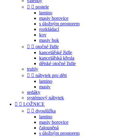
válendy


postele
lamino
masiv borovice
s úložným prostorem
rozkládací
kov
masiv buk


otočné židle
kancelářské židle
kancelářská křesla
dětské otočné židle
truhly


nábytek pro děti
lamino
masiv
sedáky
systémový nábytek


LOŽNICE


dvoulůžka
lamino
masiv borovice
čalouněná
s úložným prostorem