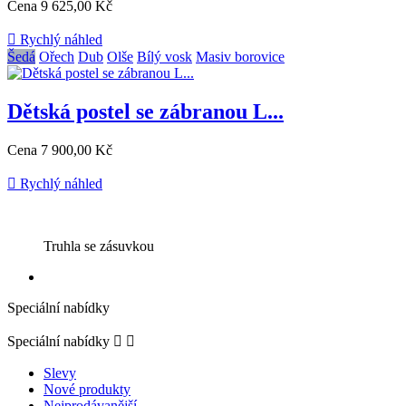
Cena
9 625,00 Kč

Rychlý náhled
Šedá
Ořech
Dub
Olše
Bílý vosk
Masiv borovice
Dětská postel se zábranou L...
Cena
7 900,00 Kč

Rychlý náhled
Truhla se zásuvkou
Speciální nabídky
Speciální nabídky


Slevy
Nové produkty
Nejprodávanější