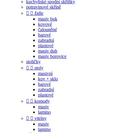
kuchyňské spodní skříňky
potravinové skříně


židle
masiv buk
kovové
čalouněné
barové
zahradní
plastové
masiv dub
masiv borovice
stoličky


stoly
masivní
kov + sklo
barové
zahradní
plastové


komody
masiv
lamino


vitríny
masiv
lamino