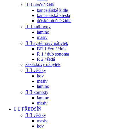


otočné židle
kancelářské židle
kancelářská křesla
dětské otočné židle


knihovny
lamino
masiv


systémový nábytek
BR 1 černá/dub
R 1 / dub sonoma
R 2 / šedá
zakázkový nábytek


věšáky
kov
masiv
lamino


komody
lamino
masiv


PŘEDSÍŇ


věšáky
masiv
kov