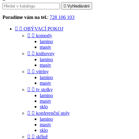

Vyhledávání
Poradíme vám na tel.
:
728 106 103


OBÝVACÍ POKOJ


komody
lamino
masiv


knihovny
lamino
masiv


vitríny
lamino
masiv


tv stolky
lamino
masiv
sklo


konferenční stoly
lamino
masiv
sklo


skříně