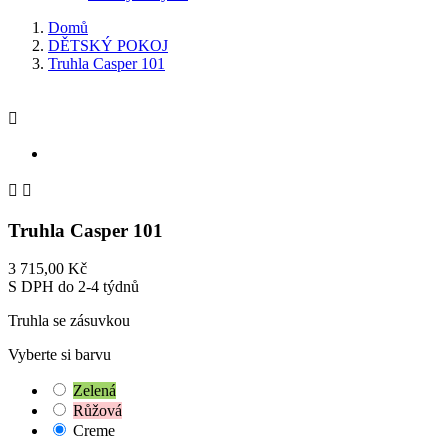
Domů
DĚTSKÝ POKOJ
Truhla Casper 101



Truhla Casper 101
3 715,00 Kč
S DPH
do 2-4 týdnů
Truhla se zásuvkou
Vyberte si barvu
Zelená
Růžová
Creme