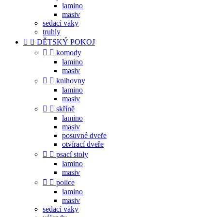
lamino
masiv
sedací vaky
truhly


DĚTSKÝ POKOJ


komody
lamino
masiv


knihovny
lamino
masiv


skříně
lamino
masiv
posuvné dveře
otvírací dveře


psací stoly
lamino
masiv


police
lamino
masiv
sedací vaky