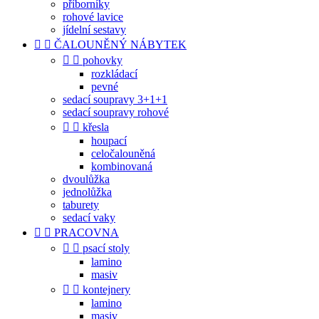
příborníky
rohové lavice
jídelní sestavy


ČALOUNĚNÝ NÁBYTEK


pohovky
rozkládací
pevné
sedací soupravy 3+1+1
sedací soupravy rohové


křesla
houpací
celočalouněná
kombinovaná
dvoulůžka
jednolůžka
taburety
sedací vaky


PRACOVNA


psací stoly
lamino
masiv


kontejnery
lamino
masiv