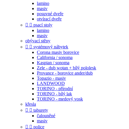
lamino
masiv
posuvné dveře
otvírací dveře


psací stoly
lamino
masiv
obývací stěny


systémový nábytek
Corona masiv borovice
California / sonoma
Kaspian / sonoma
Zele - dub wotan + bílý pololesk
Provance - borovice ander/dub
Topazio - masiv
LANDWOOD
TORINO - přírodní
TORINO - bílý lak
TORINO - medový vosk
křesla


taburety
čalouněné
masiv


police