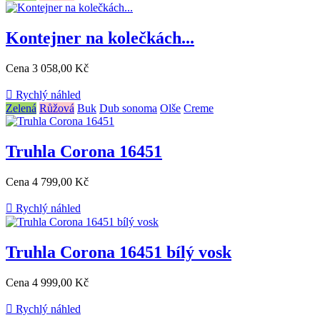
Kontejner na kolečkách...
Cena
3 058,00 Kč

Rychlý náhled
Zelená
Růžová
Buk
Dub sonoma
Olše
Creme
Truhla Corona 16451
Cena
4 799,00 Kč

Rychlý náhled
Truhla Corona 16451 bílý vosk
Cena
4 999,00 Kč

Rychlý náhled