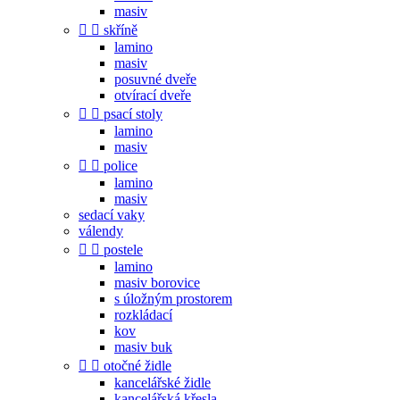
masiv


skříně
lamino
masiv
posuvné dveře
otvírací dveře


psací stoly
lamino
masiv


police
lamino
masiv
sedací vaky
válendy


postele
lamino
masiv borovice
s úložným prostorem
rozkládací
kov
masiv buk


otočné židle
kancelářské židle
kancelářská křesla