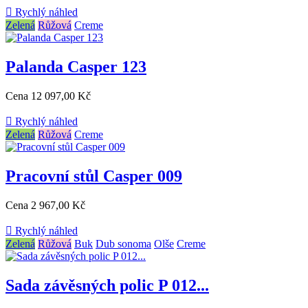

Rychlý náhled
Zelená
Růžová
Creme
Palanda Casper 123
Cena
12 097,00 Kč

Rychlý náhled
Zelená
Růžová
Creme
Pracovní stůl Casper 009
Cena
2 967,00 Kč

Rychlý náhled
Zelená
Růžová
Buk
Dub sonoma
Olše
Creme
Sada závěsných polic P 012...