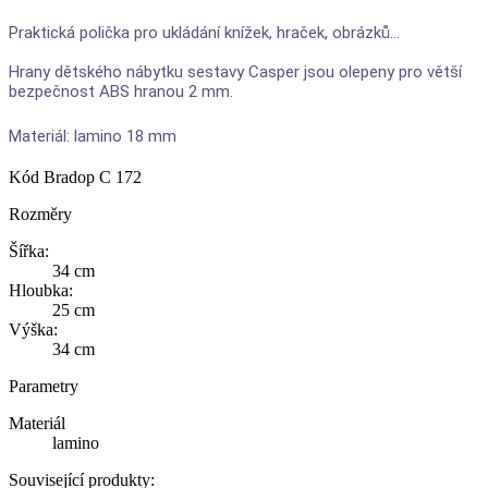
Praktická polička pro ukládání knížek, hraček, obrázků...
Hrany dětského nábytku sestavy Casper jsou olepeny pro větší
bezpečnost ABS hranou 2 mm.
Materiál: lamino 18 mm
Kód
Bradop C 172
Rozměry
Šířka:
34 cm
Hloubka:
25 cm
Výška:
34 cm
Parametry
Materiál
lamino
Související produkty: