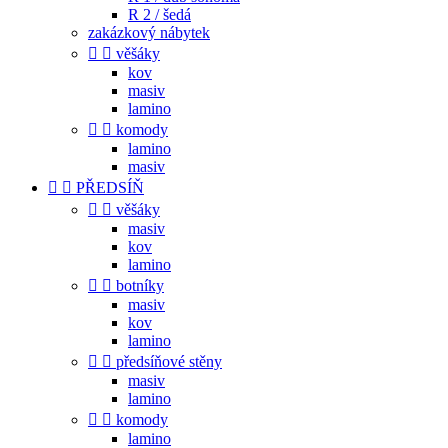
R 2 / šedá
zakázkový nábytek


věšáky
kov
masiv
lamino


komody
lamino
masiv


PŘEDSÍŇ


věšáky
masiv
kov
lamino


botníky
masiv
kov
lamino


předsíňové stěny
masiv
lamino


komody
lamino