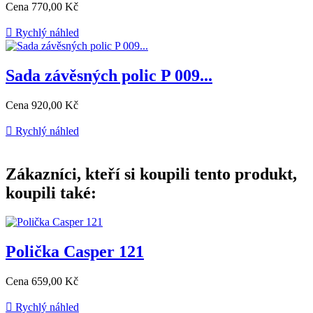
Cena
770,00 Kč

Rychlý náhled
Sada závěsných polic P 009...
Cena
920,00 Kč

Rychlý náhled
Zákazníci, kteří si koupili tento produkt,
koupili také:
Polička Casper 121
Cena
659,00 Kč

Rychlý náhled