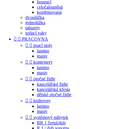
houpací
celočalouněná
kombinovaná
dvoulůžka
jednolůžka
taburety
sedací vaky


PRACOVNA


psací stoly
lamino
masiv


kontejnery
lamino
masiv


otočné židle
kancelářské židle
kancelářská křesla
dětské otočné židle


knihovny
lamino
masiv


systémový nábytek
BR 1 černá/dub
R 1 / dub sonoma