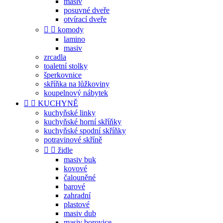
masiv
posuvné dveře
otvírací dveře


komody
lamino
masiv
zrcadla
toaletní stolky
šperkovnice
skříňka na lůžkoviny
koupelnový nábytek


KUCHYNĚ
kuchyňské linky
kuchyňské horní skříňky
kuchyňské spodní skříňky
potravinové skříně


židle
masiv buk
kovové
čalouněné
barové
zahradní
plastové
masiv dub
masiv borovice