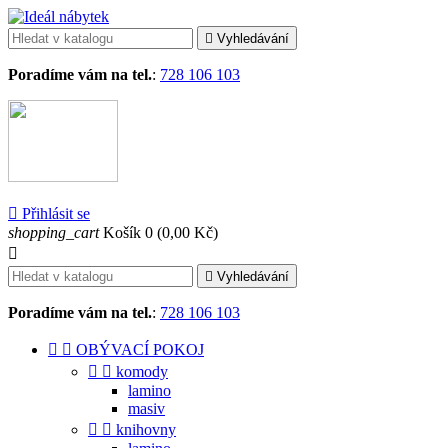

Vyhledávání
Poradíme vám na tel.
:
728 106 103

Přihlásit se
shopping_cart
Košík
0
(0,00 Kč)


Vyhledávání
Poradíme vám na tel.
:
728 106 103


OBÝVACÍ POKOJ


komody
lamino
masiv


knihovny