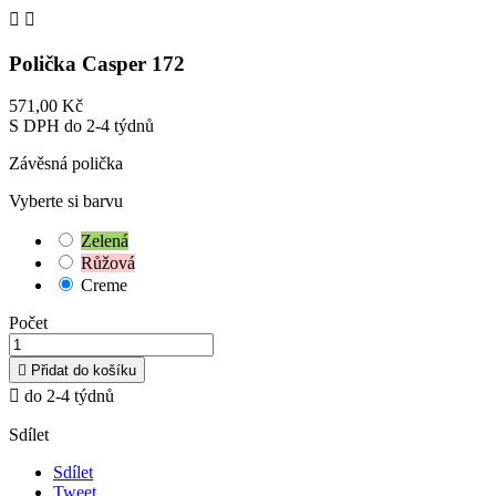


Polička Casper 172
571,00 Kč
S DPH
do 2-4 týdnů
Závěsná polička
Vyberte si barvu
Zelená
Růžová
Creme
Počet

Přidat do košíku

do 2-4 týdnů
Sdílet
Sdílet
Tweet