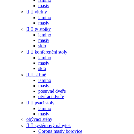
lamino
masiv


vitríny
lamino
masiv


tv stolky
lamino
masiv
sklo


konferenční stoly
lamino
masiv
sklo


skříně
lamino
masiv
posuvné dveře
otvírací dveře


psací stoly
lamino
masiv
obývací stěny


systémový nábytek
Corona masiv borovice