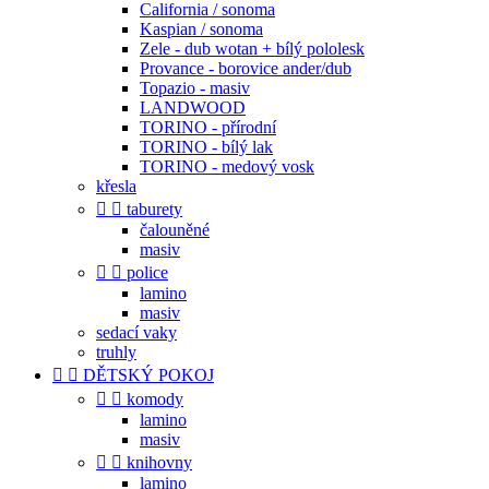
California / sonoma
Kaspian / sonoma
Zele - dub wotan + bílý pololesk
Provance - borovice ander/dub
Topazio - masiv
LANDWOOD
TORINO - přírodní
TORINO - bílý lak
TORINO - medový vosk
křesla


taburety
čalouněné
masiv


police
lamino
masiv
sedací vaky
truhly


DĚTSKÝ POKOJ


komody
lamino
masiv


knihovny
lamino