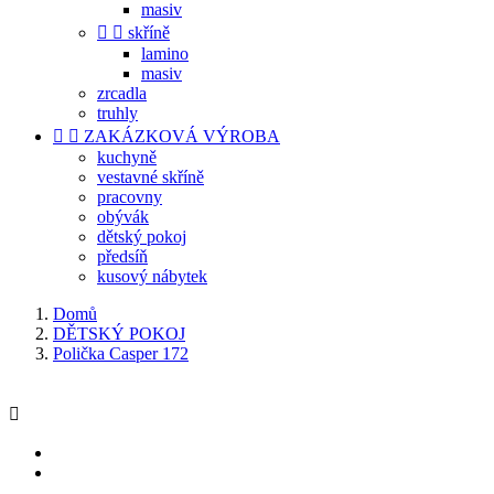
masiv


skříně
lamino
masiv
zrcadla
truhly


ZAKÁZKOVÁ VÝROBA
kuchyně
vestavné skříně
pracovny
obývák
dětský pokoj
předsíň
kusový nábytek
Domů
DĚTSKÝ POKOJ
Polička Casper 172
