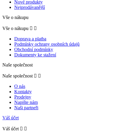
Nové produkty
Nejprodávanější
Vše o nákupu
Vše o nákupu


Doprava a platba
Podmínky ochrany osobních údajů
Obchodní podmínky
Dokumenty ke stažení
Naše společnost
Naše společnost


O nás
Kontakty
Prodejny
Napište nám
Naši partneři
Váš účet
Váš účet

