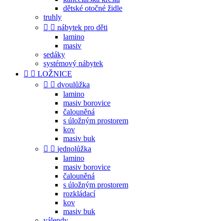
dětské otočné židle
truhly


nábytek pro děti
lamino
masiv
sedáky
systémový nábytek


LOŽNICE


dvoulůžka
lamino
masiv borovice
čalouněná
s úložným prostorem
kov
masiv buk


jednolůžka
lamino
masiv borovice
čalouněná
s úložným prostorem
rozkládací
kov
masiv buk
válendy