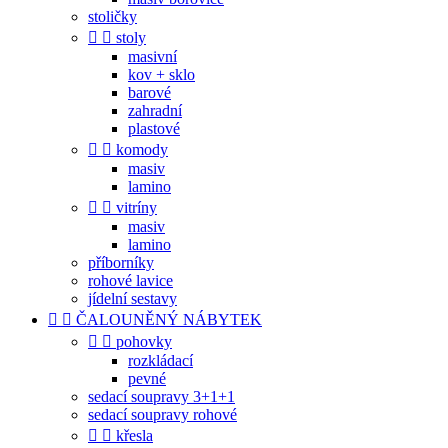
stoličky


stoly
masivní
kov + sklo
barové
zahradní
plastové


komody
masiv
lamino


vitríny
masiv
lamino
příborníky
rohové lavice
jídelní sestavy


ČALOUNĚNÝ NÁBYTEK


pohovky
rozkládací
pevné
sedací soupravy 3+1+1
sedací soupravy rohové


křesla