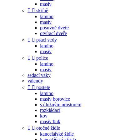
masiv


skříně
lamino
masiv
posuvné dveře
otvírací dveře


psací stoly
lamino
masiv


police
lamino
masiv
sedací vaky
válendy


postele
lamino
masiv borovice
s úložným prostorem
rozkládací
kov
masiv buk


otočné židle
kancelářské židle
kancelářská křesla