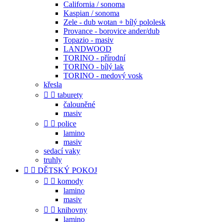
California / sonoma
Kaspian / sonoma
Zele - dub wotan + bílý pololesk
Provance - borovice ander/dub
Topazio - masiv
LANDWOOD
TORINO - přírodní
TORINO - bílý lak
TORINO - medový vosk
křesla


taburety
čalouněné
masiv


police
lamino
masiv
sedací vaky
truhly


DĚTSKÝ POKOJ


komody
lamino
masiv


knihovny
lamino