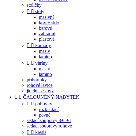
stoličky


stoly
masivní
kov + sklo
barové
zahradní
plastové


komody
masiv
lamino


vitríny
masiv
lamino
příborníky
rohové lavice
jídelní sestavy


ČALOUNĚNÝ NÁBYTEK


pohovky
rozkládací
pevné
sedací soupravy 3+1+1
sedací soupravy rohové


křesla