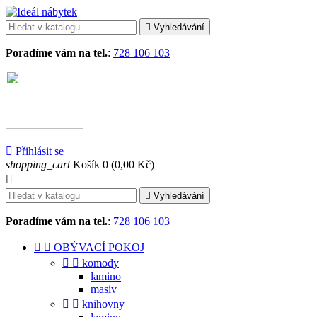

Vyhledávání
Poradíme vám na tel.
:
728 106 103

Přihlásit se
shopping_cart
Košík
0
(0,00 Kč)


Vyhledávání
Poradíme vám na tel.
:
728 106 103


OBÝVACÍ POKOJ


komody
lamino
masiv


knihovny