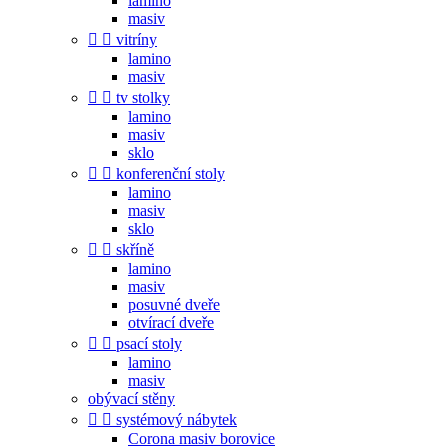
lamino
masiv


vitríny
lamino
masiv


tv stolky
lamino
masiv
sklo


konferenční stoly
lamino
masiv
sklo


skříně
lamino
masiv
posuvné dveře
otvírací dveře


psací stoly
lamino
masiv
obývací stěny


systémový nábytek
Corona masiv borovice