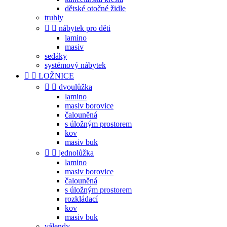
dětské otočné židle
truhly


nábytek pro děti
lamino
masiv
sedáky
systémový nábytek


LOŽNICE


dvoulůžka
lamino
masiv borovice
čalouněná
s úložným prostorem
kov
masiv buk


jednolůžka
lamino
masiv borovice
čalouněná
s úložným prostorem
rozkládací
kov
masiv buk
válendy