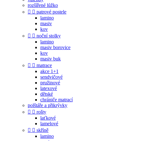
rozšířené lůžko


patrové postele
lamino
masiv
kov


noční stolky
lamino
masiv borovice
kov
masiv buk


matrace
akce 1+1
sendvičové
pružinové
latexové
dětské
chrániče matrací
polštáře a přikrývky


rošty
laťkové
lamelové


skříně
lamino