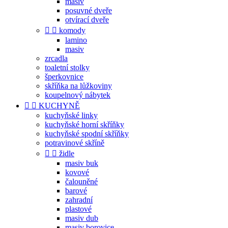
masiv
posuvné dveře
otvírací dveře


komody
lamino
masiv
zrcadla
toaletní stolky
šperkovnice
skříňka na lůžkoviny
koupelnový nábytek


KUCHYNĚ
kuchyňské linky
kuchyňské horní skříňky
kuchyňské spodní skříňky
potravinové skříně


židle
masiv buk
kovové
čalouněné
barové
zahradní
plastové
masiv dub
masiv borovice