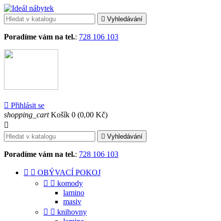

Vyhledávání
Poradíme vám na tel.
:
728 106 103

Přihlásit se
shopping_cart
Košík
0
(0,00 Kč)


Vyhledávání
Poradíme vám na tel.
:
728 106 103


OBÝVACÍ POKOJ


komody
lamino
masiv


knihovny