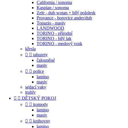
California / sonoma
Kaspian / sonoma
Zele - dub wotan + bílý pololesk
Provance - borovice ander/dub
Topazio - masiv
LANDWOOD
TORINO - přírodní
TORINO - bílý lak
TORINO - medový vosk
křesla


taburety
čalouněné
masiv


police
lamino
masiv
sedací vaky
truhly


DĚTSKÝ POKOJ


komody
lamino
masiv


knihovny
lamino