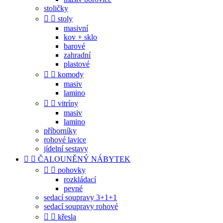
stoličky


stoly
masivní
kov + sklo
barové
zahradní
plastové


komody
masiv
lamino


vitríny
masiv
lamino
příborníky
rohové lavice
jídelní sestavy


ČALOUNĚNÝ NÁBYTEK


pohovky
rozkládací
pevné
sedací soupravy 3+1+1
sedací soupravy rohové


křesla