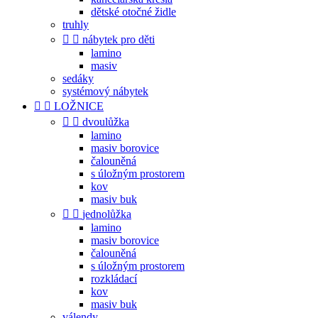
dětské otočné židle
truhly


nábytek pro děti
lamino
masiv
sedáky
systémový nábytek


LOŽNICE


dvoulůžka
lamino
masiv borovice
čalouněná
s úložným prostorem
kov
masiv buk


jednolůžka
lamino
masiv borovice
čalouněná
s úložným prostorem
rozkládací
kov
masiv buk
válendy