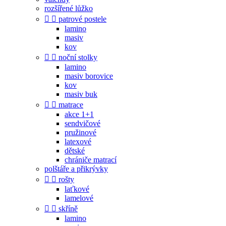
rozšířené lůžko


patrové postele
lamino
masiv
kov


noční stolky
lamino
masiv borovice
kov
masiv buk


matrace
akce 1+1
sendvičové
pružinové
latexové
dětské
chrániče matrací
polštáře a přikrývky


rošty
laťkové
lamelové


skříně
lamino