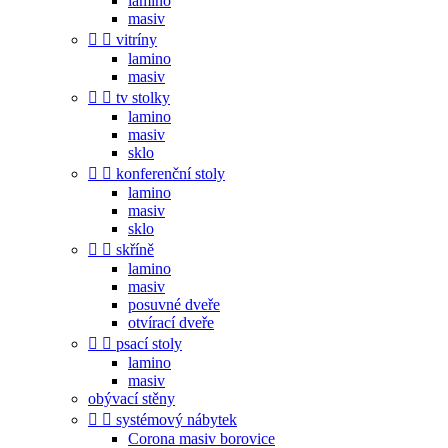
lamino
masiv


vitríny
lamino
masiv


tv stolky
lamino
masiv
sklo


konferenční stoly
lamino
masiv
sklo


skříně
lamino
masiv
posuvné dveře
otvírací dveře


psací stoly
lamino
masiv
obývací stěny


systémový nábytek
Corona masiv borovice