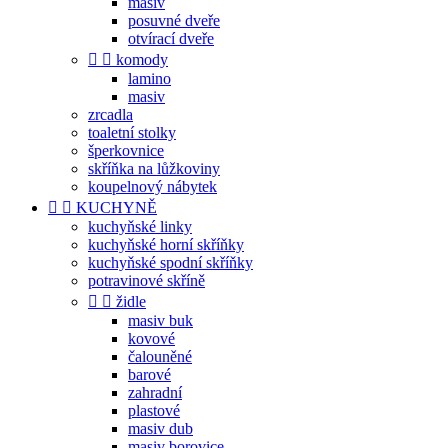
masiv
posuvné dveře
otvírací dveře


komody
lamino
masiv
zrcadla
toaletní stolky
šperkovnice
skříňka na lůžkoviny
koupelnový nábytek


KUCHYNĚ
kuchyňské linky
kuchyňské horní skříňky
kuchyňské spodní skříňky
potravinové skříně


židle
masiv buk
kovové
čalouněné
barové
zahradní
plastové
masiv dub
masiv borovice