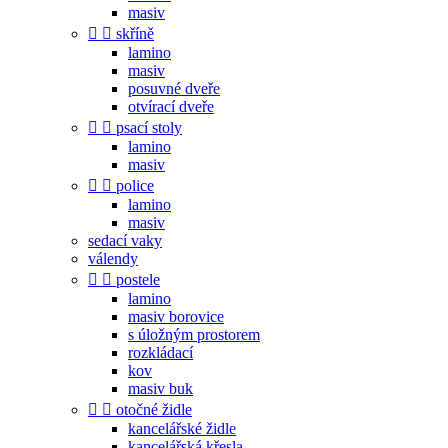
masiv


skříně
lamino
masiv
posuvné dveře
otvírací dveře


psací stoly
lamino
masiv


police
lamino
masiv
sedací vaky
válendy


postele
lamino
masiv borovice
s úložným prostorem
rozkládací
kov
masiv buk


otočné židle
kancelářské židle
kancelářská křesla