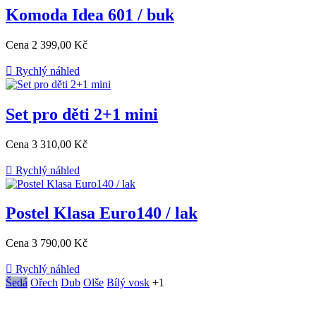
Komoda Idea 601 / buk
Cena
2 399,00 Kč

Rychlý náhled
Set pro děti 2+1 mini
Cena
3 310,00 Kč

Rychlý náhled
Postel Klasa Euro140 / lak
Cena
3 790,00 Kč

Rychlý náhled
Šedá
Ořech
Dub
Olše
Bílý vosk
+1