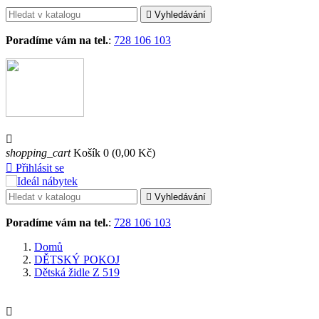

Vyhledávání
Poradíme vám na tel.
:
728 106 103

shopping_cart
Košík
0
(0,00 Kč)

Přihlásit se

Vyhledávání
Poradíme vám na tel.
:
728 106 103
Domů
DĚTSKÝ POKOJ
Dětská židle Z 519
