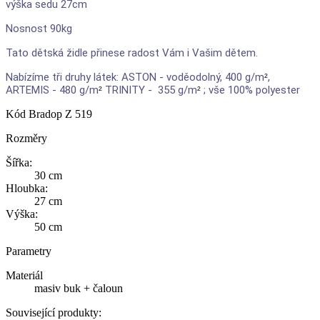
výška sedu 27cm
Nosnost 90kg
Tato dětská židle přinese radost Vám i Vašim dětem.
Nabízíme tři druhy látek: ASTON - voděodolný, 400 g/m
,
²
ARTEMIS - 480 g/m
TRINITY - 355 g/m
; vše 100% polyester
²
²
Kód
Bradop Z 519
Rozměry
Šířka:
30 cm
Hloubka:
27 cm
Výška:
50 cm
Parametry
Materiál
masiv buk + čaloun
Související produkty: