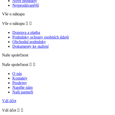
Nové produkty
Nejprodávanější
Vše o nákupu
Vše o nákupu


Doprava a platba
Podmínky ochrany osobních údajů
Obchodní podmínky
Dokumenty ke stažení
Naše společnost
Naše společnost


O nás
Kontakty
Prodejny
Napište nám
Naši partneři
Váš účet
Váš účet

