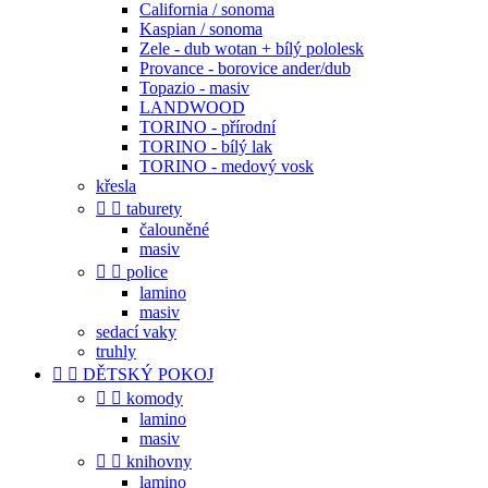
California / sonoma
Kaspian / sonoma
Zele - dub wotan + bílý pololesk
Provance - borovice ander/dub
Topazio - masiv
LANDWOOD
TORINO - přírodní
TORINO - bílý lak
TORINO - medový vosk
křesla


taburety
čalouněné
masiv


police
lamino
masiv
sedací vaky
truhly


DĚTSKÝ POKOJ


komody
lamino
masiv


knihovny
lamino