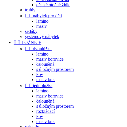
dětské otočné židle
truhly


nábytek pro děti
lamino
masiv
sedáky
systémový nábytek


LOŽNICE


dvoulůžka
lamino
masiv borovice
čalouněná
s úložným prostorem
kov
masiv buk


jednolůžka
lamino
masiv borovice
čalouněná
s úložným prostorem
rozkládací
kov
masiv buk
válendy