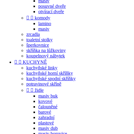
masiv
posuvné dveře
otvírací dveře


komody
lamino
masiv
zrcadla
toaletní stolky
šperkovnice
skříňka na lůžkoviny
koupelnový nábytek


KUCHYNĚ
kuchyňské linky
kuchyňské horní skříňky
kuchyňské spodní skříňky
potravinové skříně


židle
masiv buk
kovové
čalouněné
barové
zahradní
plastové
masiv dub
masiv borovice