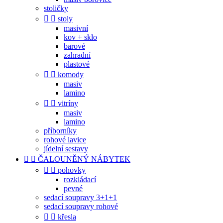
stoličky


stoly
masivní
kov + sklo
barové
zahradní
plastové


komody
masiv
lamino


vitríny
masiv
lamino
příborníky
rohové lavice
jídelní sestavy


ČALOUNĚNÝ NÁBYTEK


pohovky
rozkládací
pevné
sedací soupravy 3+1+1
sedací soupravy rohové


křesla