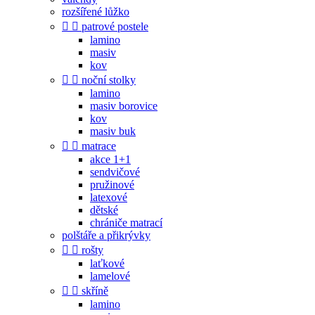
rozšířené lůžko


patrové postele
lamino
masiv
kov


noční stolky
lamino
masiv borovice
kov
masiv buk


matrace
akce 1+1
sendvičové
pružinové
latexové
dětské
chrániče matrací
polštáře a přikrývky


rošty
laťkové
lamelové


skříně
lamino