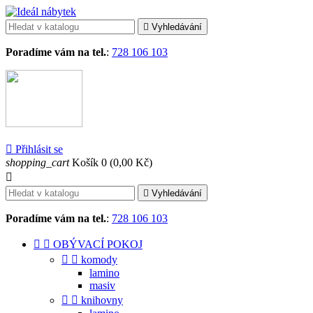

Vyhledávání
Poradíme vám na tel.
:
728 106 103

Přihlásit se
shopping_cart
Košík
0
(0,00 Kč)


Vyhledávání
Poradíme vám na tel.
:
728 106 103


OBÝVACÍ POKOJ


komody
lamino
masiv


knihovny