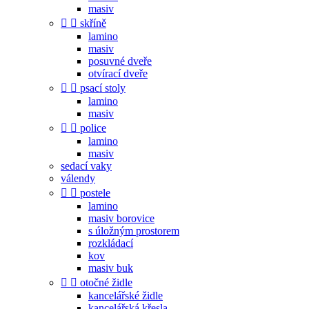
masiv


skříně
lamino
masiv
posuvné dveře
otvírací dveře


psací stoly
lamino
masiv


police
lamino
masiv
sedací vaky
válendy


postele
lamino
masiv borovice
s úložným prostorem
rozkládací
kov
masiv buk


otočné židle
kancelářské židle
kancelářská křesla