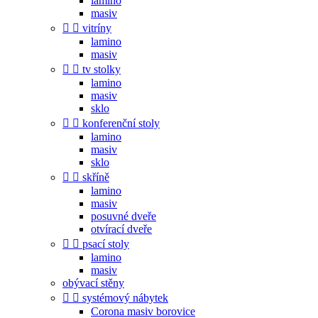
lamino
masiv


vitríny
lamino
masiv


tv stolky
lamino
masiv
sklo


konferenční stoly
lamino
masiv
sklo


skříně
lamino
masiv
posuvné dveře
otvírací dveře


psací stoly
lamino
masiv
obývací stěny


systémový nábytek
Corona masiv borovice