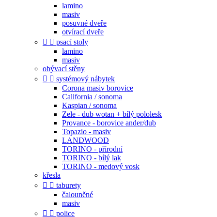
lamino
masiv
posuvné dveře
otvírací dveře


psací stoly
lamino
masiv
obývací stěny


systémový nábytek
Corona masiv borovice
California / sonoma
Kaspian / sonoma
Zele - dub wotan + bílý pololesk
Provance - borovice ander/dub
Topazio - masiv
LANDWOOD
TORINO - přírodní
TORINO - bílý lak
TORINO - medový vosk
křesla


taburety
čalouněné
masiv


police