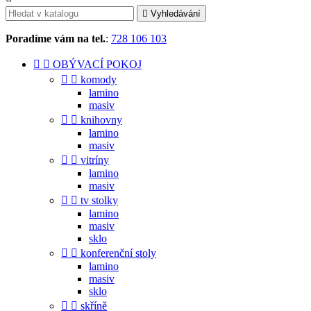

Vyhledávání
Poradíme vám na tel.
:
728 106 103


OBÝVACÍ POKOJ


komody
lamino
masiv


knihovny
lamino
masiv


vitríny
lamino
masiv


tv stolky
lamino
masiv
sklo


konferenční stoly
lamino
masiv
sklo


skříně