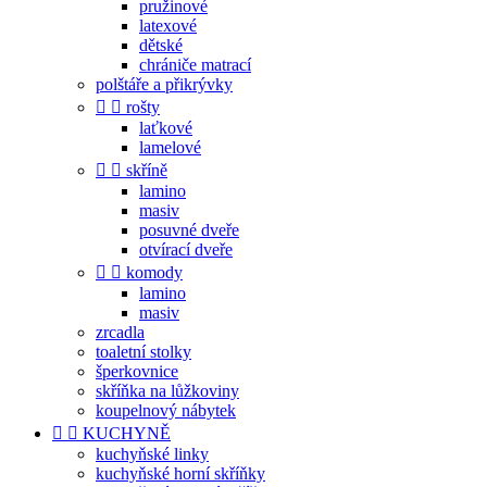
pružinové
latexové
dětské
chrániče matrací
polštáře a přikrývky


rošty
laťkové
lamelové


skříně
lamino
masiv
posuvné dveře
otvírací dveře


komody
lamino
masiv
zrcadla
toaletní stolky
šperkovnice
skříňka na lůžkoviny
koupelnový nábytek


KUCHYNĚ
kuchyňské linky
kuchyňské horní skříňky