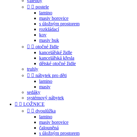
válendy


postele
lamino
masiv borovice
s úložným prostorem
rozkládací
kov
masiv buk


otočné židle
kancelářské židle
kancelářská křesla
dětské otočné židle
truhly


nábytek pro děti
lamino
masiv
sedáky
systémový nábytek


LOŽNICE


dvoulůžka
lamino
masiv borovice
čalouněná
s úložným prostorem