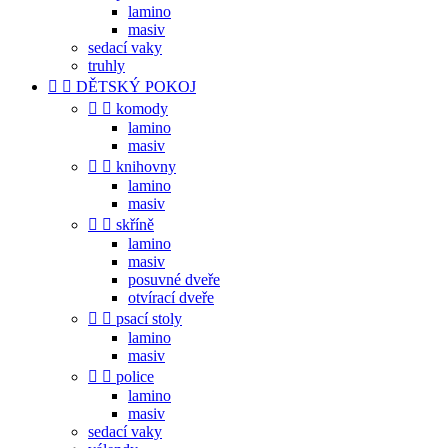
lamino
masiv
sedací vaky
truhly


DĚTSKÝ POKOJ


komody
lamino
masiv


knihovny
lamino
masiv


skříně
lamino
masiv
posuvné dveře
otvírací dveře


psací stoly
lamino
masiv


police
lamino
masiv
sedací vaky