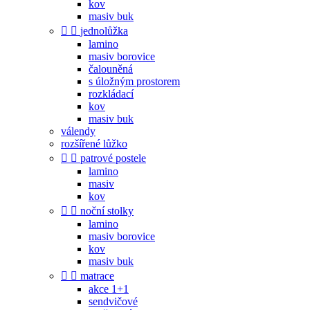
kov
masiv buk


jednolůžka
lamino
masiv borovice
čalouněná
s úložným prostorem
rozkládací
kov
masiv buk
válendy
rozšířené lůžko


patrové postele
lamino
masiv
kov


noční stolky
lamino
masiv borovice
kov
masiv buk


matrace
akce 1+1
sendvičové