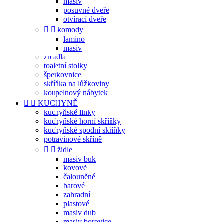
masiv
posuvné dveře
otvírací dveře


komody
lamino
masiv
zrcadla
toaletní stolky
šperkovnice
skříňka na lůžkoviny
koupelnový nábytek


KUCHYNĚ
kuchyňské linky
kuchyňské horní skříňky
kuchyňské spodní skříňky
potravinové skříně


židle
masiv buk
kovové
čalouněné
barové
zahradní
plastové
masiv dub
masiv borovice