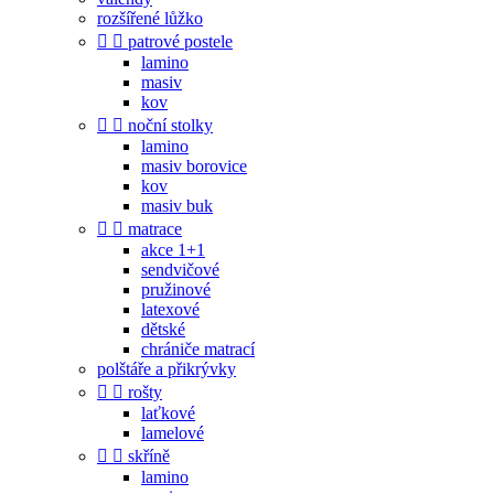
rozšířené lůžko


patrové postele
lamino
masiv
kov


noční stolky
lamino
masiv borovice
kov
masiv buk


matrace
akce 1+1
sendvičové
pružinové
latexové
dětské
chrániče matrací
polštáře a přikrývky


rošty
laťkové
lamelové


skříně
lamino