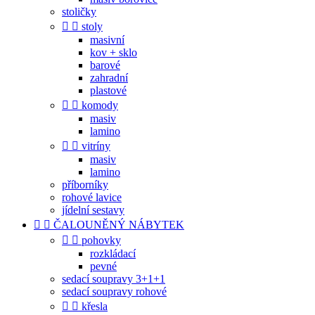
stoličky


stoly
masivní
kov + sklo
barové
zahradní
plastové


komody
masiv
lamino


vitríny
masiv
lamino
příborníky
rohové lavice
jídelní sestavy


ČALOUNĚNÝ NÁBYTEK


pohovky
rozkládací
pevné
sedací soupravy 3+1+1
sedací soupravy rohové


křesla