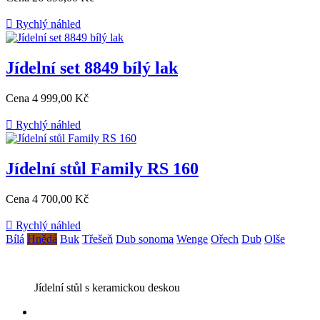

Rychlý náhled
Jídelní set 8849 bílý lak
Cena
4 999,00 Kč

Rychlý náhled
Jídelní stůl Family RS 160
Cena
4 700,00 Kč

Rychlý náhled
Bílá
Hnědá
Buk
Třešeň
Dub sonoma
Wenge
Ořech
Dub
Olše
Jídelní stůl s keramickou deskou