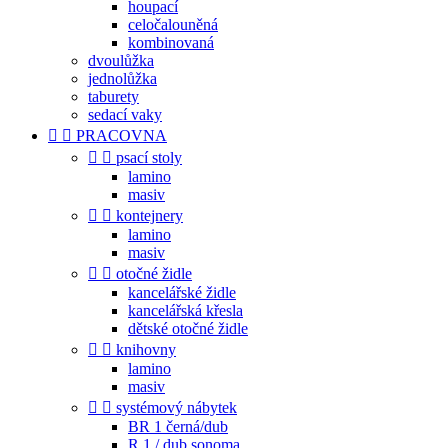
houpací
celočalouněná
kombinovaná
dvoulůžka
jednolůžka
taburety
sedací vaky


PRACOVNA


psací stoly
lamino
masiv


kontejnery
lamino
masiv


otočné židle
kancelářské židle
kancelářská křesla
dětské otočné židle


knihovny
lamino
masiv


systémový nábytek
BR 1 černá/dub
R 1 / dub sonoma