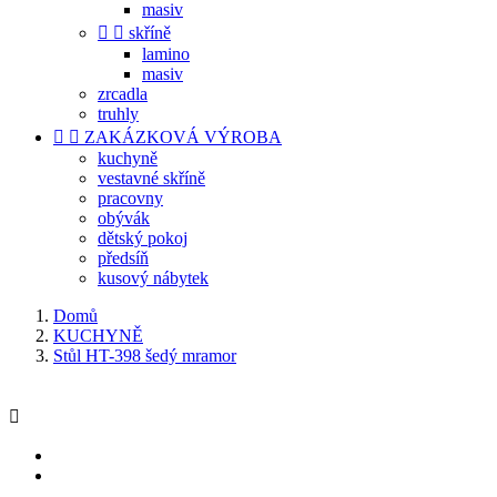
masiv


skříně
lamino
masiv
zrcadla
truhly


ZAKÁZKOVÁ VÝROBA
kuchyně
vestavné skříně
pracovny
obývák
dětský pokoj
předsíň
kusový nábytek
Domů
KUCHYNĚ
Stůl HT-398 šedý mramor
