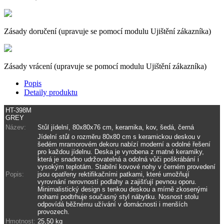
Zásady doručení (upravuje se pomocí modulu Ujištění zákazníka)
Zásady vrácení (upravuje se pomocí modulu Ujištění zákazníka)
Popis
Detaily produktu
HT-398M
GREY
Název:
Stůl jídelní, 80x80x76 cm, keramika, kov, šedá, černá
Jídelní stůl o rozměru 80x80 cm s keramickou deskou v
šedém mramorovém dekoru nabízí moderní a odolné řešení
pro každou jídelnu. Deska je vyrobena z matné keramiky,
která je snadno udržovatelná a odolná vůči poškrábání i
vysokým teplotám. Stabilní kovové nohy v černém provedení
Popis:
jsou opatřeny rektifikačními patkami, které umožňují
vyrovnání nerovností podlahy a zajišťují pevnou oporu.
Minimalistický design s tenkou deskou a mírně zkosenými
nohami podtrhuje současný styl nábytku. Nosnost stolu
odpovídá běžnému užívání v domácnosti i menších
provozech.
Hmotnost:
25,50 kg