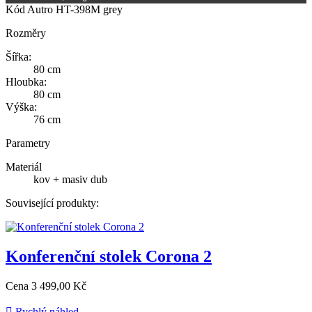
Kód
Autro HT-398M grey
Rozměry
Šířka:
80 cm
Hloubka:
80 cm
Výška:
76 cm
Parametry
Materiál
kov + masiv dub
Související produkty:
Konferenční stolek Corona 2
Cena
3 499,00 Kč

Rychlý náhled