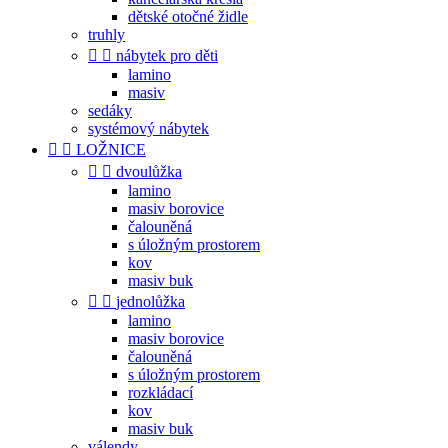
dětské otočné židle
truhly


nábytek pro děti
lamino
masiv
sedáky
systémový nábytek


LOŽNICE


dvoulůžka
lamino
masiv borovice
čalouněná
s úložným prostorem
kov
masiv buk


jednolůžka
lamino
masiv borovice
čalouněná
s úložným prostorem
rozkládací
kov
masiv buk
válendy