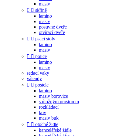
masiv


skříně
lamino
masiv
posuvné dveře
otvírací dveře


psací stoly
lamino
masiv


police
lamino
masiv
sedací vaky
válendy


postele
lamino
masiv borovice
s úložným prostorem
rozkládací
kov
masiv buk


otočné židle
kancelářské židle
kancelářská křesla