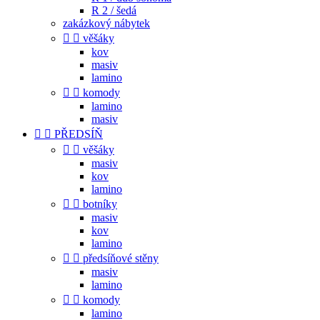
R 2 / šedá
zakázkový nábytek


věšáky
kov
masiv
lamino


komody
lamino
masiv


PŘEDSÍŇ


věšáky
masiv
kov
lamino


botníky
masiv
kov
lamino


předsíňové stěny
masiv
lamino


komody
lamino