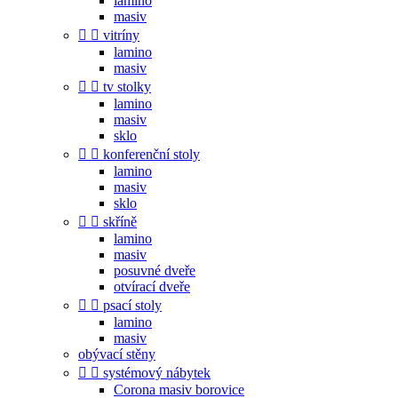
lamino
masiv


vitríny
lamino
masiv


tv stolky
lamino
masiv
sklo


konferenční stoly
lamino
masiv
sklo


skříně
lamino
masiv
posuvné dveře
otvírací dveře


psací stoly
lamino
masiv
obývací stěny


systémový nábytek
Corona masiv borovice