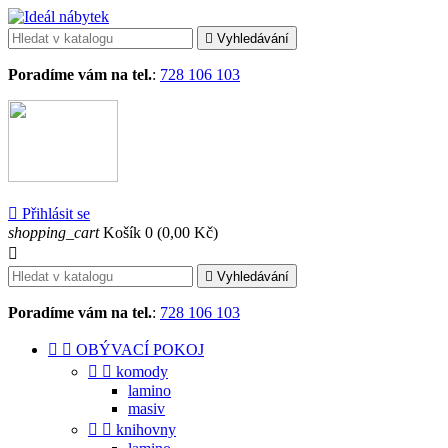

Vyhledávání
Poradíme vám na tel.
:
728 106 103

Přihlásit se
shopping_cart
Košík
0
(0,00 Kč)


Vyhledávání
Poradíme vám na tel.
:
728 106 103


OBÝVACÍ POKOJ


komody
lamino
masiv


knihovny