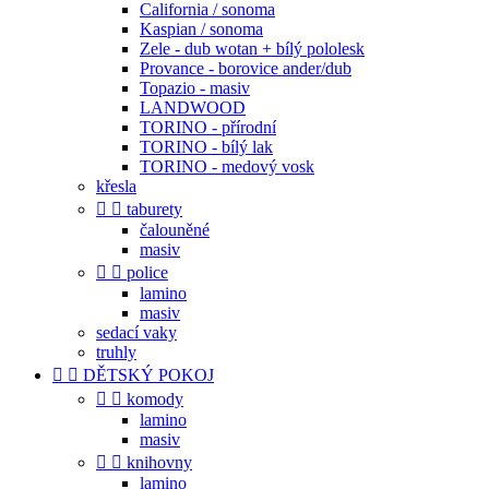
California / sonoma
Kaspian / sonoma
Zele - dub wotan + bílý pololesk
Provance - borovice ander/dub
Topazio - masiv
LANDWOOD
TORINO - přírodní
TORINO - bílý lak
TORINO - medový vosk
křesla


taburety
čalouněné
masiv


police
lamino
masiv
sedací vaky
truhly


DĚTSKÝ POKOJ


komody
lamino
masiv


knihovny
lamino