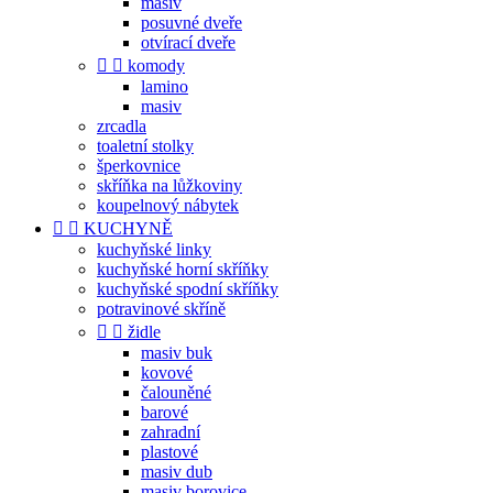
masiv
posuvné dveře
otvírací dveře


komody
lamino
masiv
zrcadla
toaletní stolky
šperkovnice
skříňka na lůžkoviny
koupelnový nábytek


KUCHYNĚ
kuchyňské linky
kuchyňské horní skříňky
kuchyňské spodní skříňky
potravinové skříně


židle
masiv buk
kovové
čalouněné
barové
zahradní
plastové
masiv dub
masiv borovice