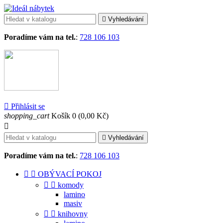

Vyhledávání
Poradíme vám na tel.
:
728 106 103

Přihlásit se
shopping_cart
Košík
0
(0,00 Kč)


Vyhledávání
Poradíme vám na tel.
:
728 106 103


OBÝVACÍ POKOJ


komody
lamino
masiv


knihovny