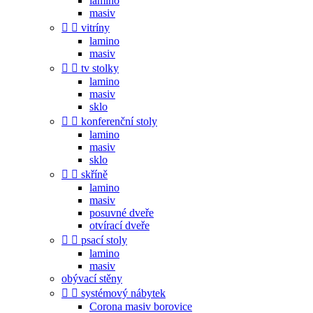
lamino
masiv


vitríny
lamino
masiv


tv stolky
lamino
masiv
sklo


konferenční stoly
lamino
masiv
sklo


skříně
lamino
masiv
posuvné dveře
otvírací dveře


psací stoly
lamino
masiv
obývací stěny


systémový nábytek
Corona masiv borovice