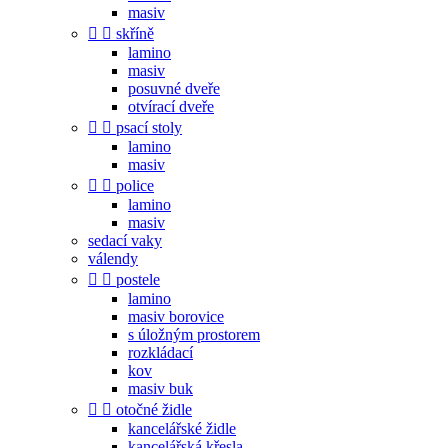
masiv


skříně
lamino
masiv
posuvné dveře
otvírací dveře


psací stoly
lamino
masiv


police
lamino
masiv
sedací vaky
válendy


postele
lamino
masiv borovice
s úložným prostorem
rozkládací
kov
masiv buk


otočné židle
kancelářské židle
kancelářská křesla