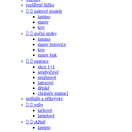
rozšířené lůžko


patrové postele
lamino
masiv
kov


noční stolky
lamino
masiv borovice
kov
masiv buk


matrace
akce 1+1
sendvičové
pružinové
latexové
dětské
chrániče matrací
polštáře a přikrývky


rošty
laťkové
lamelové


skříně
lamino