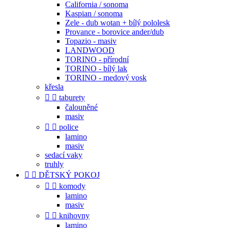
California / sonoma
Kaspian / sonoma
Zele - dub wotan + bílý pololesk
Provance - borovice ander/dub
Topazio - masiv
LANDWOOD
TORINO - přírodní
TORINO - bílý lak
TORINO - medový vosk
křesla


taburety
čalouněné
masiv


police
lamino
masiv
sedací vaky
truhly


DĚTSKÝ POKOJ


komody
lamino
masiv


knihovny
lamino