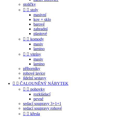
stoličky


stoly
masivní
kov + sklo
barové
zahradní
plastové


komody
masiv
lamino


vitríny
masiv
lamino
příborníky
rohové lavice
jídelní sestavy


ČALOUNĚNÝ NÁBYTEK


pohovky
rozkládací
pevné
sedací soupravy 3+1+1
sedací soupravy rohové


křesla