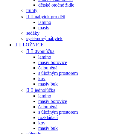
dětské otočné židle
truhly


nábytek pro děti
lamino
masiv
sedáky
systémový nábytek


LOŽNICE


dvoulůžka
lamino
masiv borovice
čalouněná
s úložným prostorem
kov
masiv buk


jednolůžka
lamino
masiv borovice
čalouněná
s úložným prostorem
rozkládací
kov
masiv buk
válendy