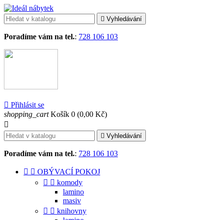

Vyhledávání
Poradíme vám na tel.
:
728 106 103

Přihlásit se
shopping_cart
Košík
0
(0,00 Kč)


Vyhledávání
Poradíme vám na tel.
:
728 106 103


OBÝVACÍ POKOJ


komody
lamino
masiv


knihovny