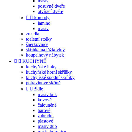
masiv
posuvné dveře
otvírací dveře


komody
lamino
masiv
zrcadla
toaletní stolky
šperkovnice
skříňka na lůžkoviny
koupelnový nábytek


KUCHYNĚ
kuchyňské linky
kuchyňské horní skříňky
kuchyňské spodní skříňky
potravinové skříně


židle
masiv buk
kovové
čalouněné
barové
zahradní
plastové
masiv dub
masiv borovice