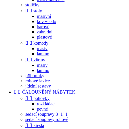
stoličky


stoly
masivní
kov + sklo
barové
zahradní
plastové


komody
masiv
lamino


vitríny
masiv
lamino
příborníky
rohové lavice
jídelní sestavy


ČALOUNĚNÝ NÁBYTEK


pohovky
rozkládací
pevné
sedací soupravy 3+1+1
sedací soupravy rohové


křesla