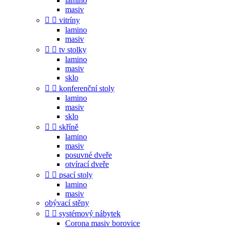
lamino
masiv


vitríny
lamino
masiv


tv stolky
lamino
masiv
sklo


konferenční stoly
lamino
masiv
sklo


skříně
lamino
masiv
posuvné dveře
otvírací dveře


psací stoly
lamino
masiv
obývací stěny


systémový nábytek
Corona masiv borovice