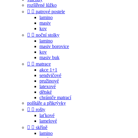
rozšířené lůžko


patrové postele
lamino
masiv
kov


noční stolky
lamino
masiv borovice
kov
masiv buk


matrace
akce 1+1
sendvičové
pružinové
latexové
dětské
chrániče matrací
polštáře a přikrývky


rošty
laťkové
lamelové


skříně
lamino