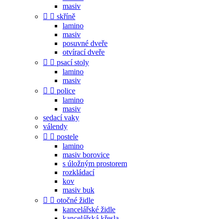
masiv


skříně
lamino
masiv
posuvné dveře
otvírací dveře


psací stoly
lamino
masiv


police
lamino
masiv
sedací vaky
válendy


postele
lamino
masiv borovice
s úložným prostorem
rozkládací
kov
masiv buk


otočné židle
kancelářské židle
kancelářská křesla