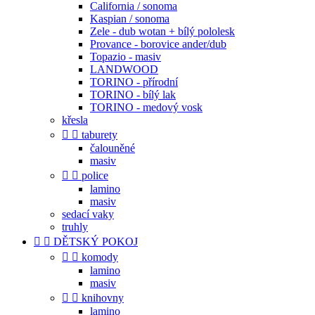
California / sonoma
Kaspian / sonoma
Zele - dub wotan + bílý pololesk
Provance - borovice ander/dub
Topazio - masiv
LANDWOOD
TORINO - přírodní
TORINO - bílý lak
TORINO - medový vosk
křesla


taburety
čalouněné
masiv


police
lamino
masiv
sedací vaky
truhly


DĚTSKÝ POKOJ


komody
lamino
masiv


knihovny
lamino