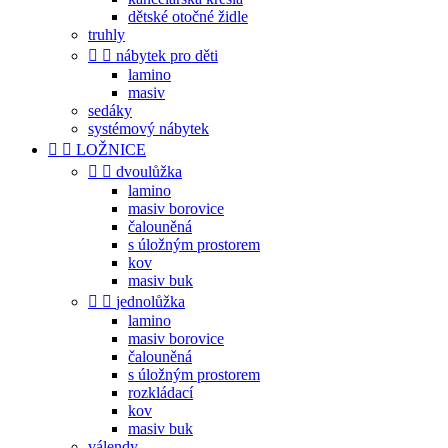
dětské otočné židle
truhly


nábytek pro děti
lamino
masiv
sedáky
systémový nábytek


LOŽNICE


dvoulůžka
lamino
masiv borovice
čalouněná
s úložným prostorem
kov
masiv buk


jednolůžka
lamino
masiv borovice
čalouněná
s úložným prostorem
rozkládací
kov
masiv buk
válendy