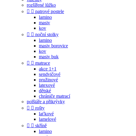
rozšířené lůžko


patrové postele
lamino
masiv
kov


noční stolky
lamino
masiv borovice
kov
masiv buk


matrace
akce 1+1
sendvičové
pružinové
latexové
dětské
chrániče matrací
polštáře a přikrývky


rošty
laťkové
lamelové


skříně
lamino