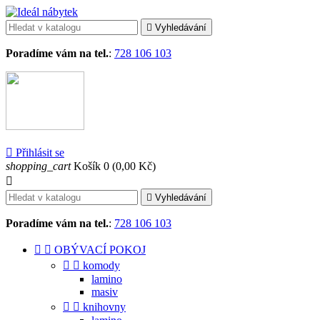

Vyhledávání
Poradíme vám na tel.
:
728 106 103

Přihlásit se
shopping_cart
Košík
0
(0,00 Kč)


Vyhledávání
Poradíme vám na tel.
:
728 106 103


OBÝVACÍ POKOJ


komody
lamino
masiv


knihovny