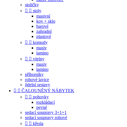
stoličky


stoly
masivní
kov + sklo
barové
zahradní
plastové


komody
masiv
lamino


vitríny
masiv
lamino
příborníky
rohové lavice
jídelní sestavy


ČALOUNĚNÝ NÁBYTEK


pohovky
rozkládací
pevné
sedací soupravy 3+1+1
sedací soupravy rohové


křesla