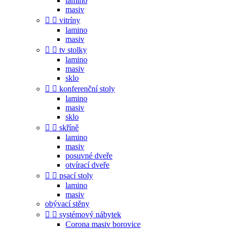
lamino
masiv


vitríny
lamino
masiv


tv stolky
lamino
masiv
sklo


konferenční stoly
lamino
masiv
sklo


skříně
lamino
masiv
posuvné dveře
otvírací dveře


psací stoly
lamino
masiv
obývací stěny


systémový nábytek
Corona masiv borovice