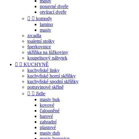
masiv
posuvné dveře
otvírací dveře


komody
lamino
masiv
zrcadla
toaletní stolky
šperkovnice
skříňka na lůžkoviny
koupelnový nábytek


KUCHYNĚ
kuchyňské linky
kuchyňské horní skříňky
kuchyňské spodní skříňky
potravinové skříně


židle
masiv buk
kovové
čalouněné
barové
zahradní
plastové
masiv dub
masiv borovice