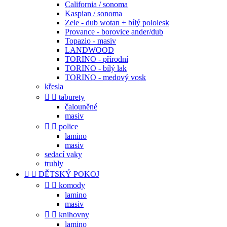
California / sonoma
Kaspian / sonoma
Zele - dub wotan + bílý pololesk
Provance - borovice ander/dub
Topazio - masiv
LANDWOOD
TORINO - přírodní
TORINO - bílý lak
TORINO - medový vosk
křesla


taburety
čalouněné
masiv


police
lamino
masiv
sedací vaky
truhly


DĚTSKÝ POKOJ


komody
lamino
masiv


knihovny
lamino