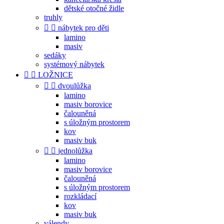
dětské otočné židle
truhly


nábytek pro děti
lamino
masiv
sedáky
systémový nábytek


LOŽNICE


dvoulůžka
lamino
masiv borovice
čalouněná
s úložným prostorem
kov
masiv buk


jednolůžka
lamino
masiv borovice
čalouněná
s úložným prostorem
rozkládací
kov
masiv buk
válendy