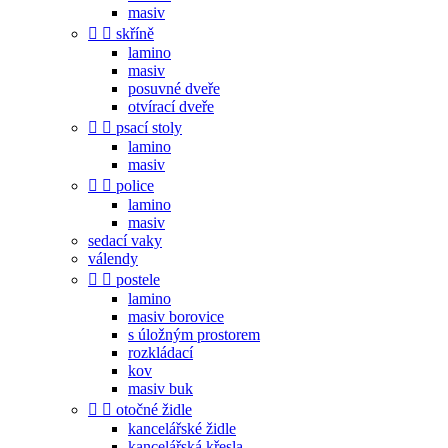
masiv


skříně
lamino
masiv
posuvné dveře
otvírací dveře


psací stoly
lamino
masiv


police
lamino
masiv
sedací vaky
válendy


postele
lamino
masiv borovice
s úložným prostorem
rozkládací
kov
masiv buk


otočné židle
kancelářské židle
kancelářská křesla