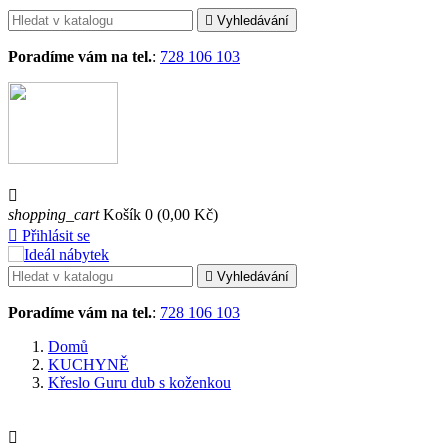

Vyhledávání
Poradíme vám na tel.
:
728 106 103

shopping_cart
Košík
0
(0,00 Kč)

Přihlásit se

Vyhledávání
Poradíme vám na tel.
:
728 106 103
Domů
KUCHYNĚ
Křeslo Guru dub s koženkou
