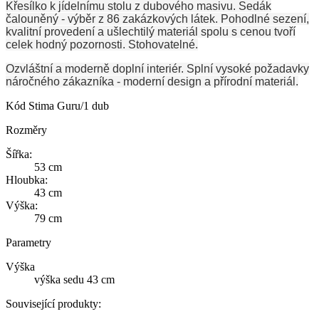
Křesílko k jídelnímu stolu z dubového masivu. Sedák
čalouněný - výběr z 86 zakázkových látek. Pohodlné sezení,
kvalitní provedení a ušlechtilý materiál spolu s cenou tvoří
celek hodný pozornosti. Stohovatelné.
Ozvláštní a moderně doplní interiér. Splní vysoké požadavky
náročného zákazníka - moderní design a přírodní materiál.
Kód
Stima Guru/1 dub
Rozměry
Šířka:
53 cm
Hloubka:
43 cm
Výška:
79 cm
Parametry
Výška
výška sedu 43 cm
Související produkty: