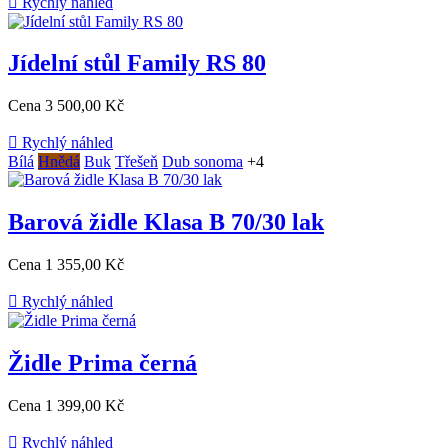

Rychlý náhled
Jídelní stůl Family RS 80
Cena
3 500,00 Kč

Rychlý náhled
Bílá
Hnědá
Buk
Třešeň
Dub sonoma
+4
Barová židle Klasa B 70/30 lak
Cena
1 355,00 Kč

Rychlý náhled
Židle Prima černá
Cena
1 399,00 Kč

Rychlý náhled