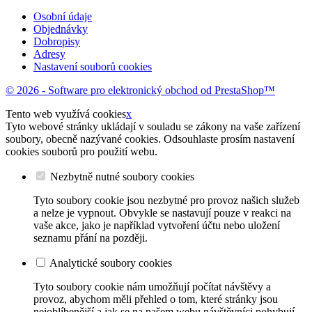
Osobní údaje
Objednávky
Dobropisy
Adresy
Nastavení souborů cookies
© 2026 - Software pro elektronický obchod od PrestaShop™
Tento web využívá cookies
x
Tyto webové stránky ukládají v souladu se zákony na vaše zařízení
soubory, obecně nazývané cookies. Odsouhlaste prosím nastavení
cookies souborů pro použití webu.
Nezbytně nutné soubory cookies
Tyto soubory cookie jsou nezbytné pro provoz našich služeb
a nelze je vypnout. Obvykle se nastavují pouze v reakci na
vaše akce, jako je například vytvoření účtu nebo uložení
seznamu přání na později.
Analytické soubory cookies
Tyto soubory cookie nám umožňují počítat návštěvy a
provoz, abychom měli přehled o tom, které stránky jsou
nejoblíbenější a jak se na našem webu návštěvníci pohybují.