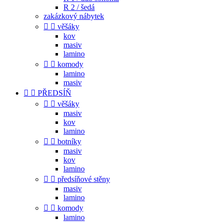
R 2 / šedá
zakázkový nábytek


věšáky
kov
masiv
lamino


komody
lamino
masiv


PŘEDSÍŇ


věšáky
masiv
kov
lamino


botníky
masiv
kov
lamino


předsíňové stěny
masiv
lamino


komody
lamino