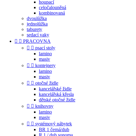
houpací
celočalouněná
kombinovaná
dvoulůžka
jednolůžka
taburety
sedací vaky


PRACOVNA


psací stoly
lamino
masiv


kontejnery
lamino
masiv


otočné židle
kancelářské židle
kancelářská křesla
dětské otočné židle


knihovny
lamino
masiv


systémový nábytek
BR 1 černá/dub
R 1 / dub sonoma