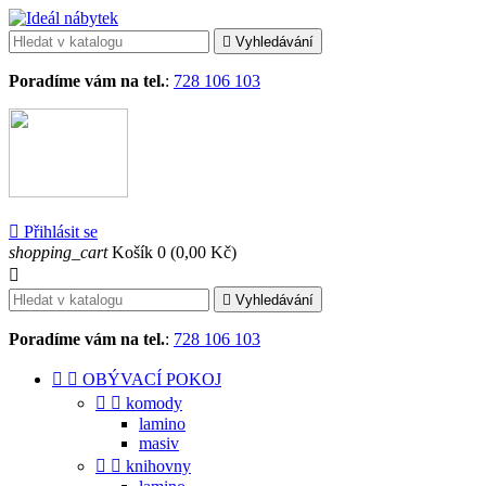

Vyhledávání
Poradíme vám na tel.
:
728 106 103

Přihlásit se
shopping_cart
Košík
0
(0,00 Kč)


Vyhledávání
Poradíme vám na tel.
:
728 106 103


OBÝVACÍ POKOJ


komody
lamino
masiv


knihovny