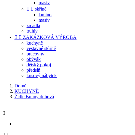
masiv


skříně
lamino
masiv
zrcadla
truhly


ZAKÁZKOVÁ VÝROBA
kuchyně
vestavné skříně
pracovny
obývák
dětský pokoj
předsíň
kusový nábytek
Domů
KUCHYNĚ
Židle Bunny dubová


