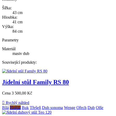
Šířka:
43 cm
Hloubka:
41 cm
Výška:
84 cm
Parametry
Materiál
masiv dub
Související produkty:
Jídelní stůl Family RS 80
Cena
3 500,00 Kč

Rychlý náhled
Bílá
Hnědá
Buk
Třešeň
Dub sonoma
Wenge
Ořech
Dub
Olše