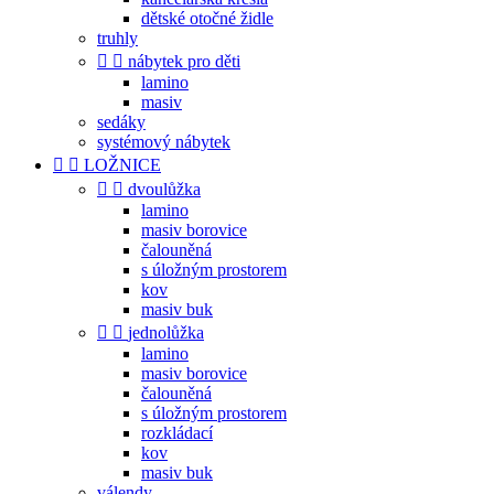
dětské otočné židle
truhly


nábytek pro děti
lamino
masiv
sedáky
systémový nábytek


LOŽNICE


dvoulůžka
lamino
masiv borovice
čalouněná
s úložným prostorem
kov
masiv buk


jednolůžka
lamino
masiv borovice
čalouněná
s úložným prostorem
rozkládací
kov
masiv buk
válendy