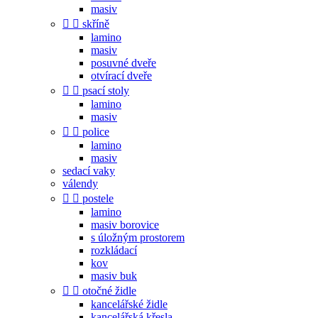
masiv


skříně
lamino
masiv
posuvné dveře
otvírací dveře


psací stoly
lamino
masiv


police
lamino
masiv
sedací vaky
válendy


postele
lamino
masiv borovice
s úložným prostorem
rozkládací
kov
masiv buk


otočné židle
kancelářské židle
kancelářská křesla