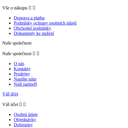
Vše o nákupu


Doprava a platba
Podmínky ochrany osobních údajů
Obchodní podmínky
Dokumenty ke stažení
Naše společnost
Naše společnost


O nás
Kontakty
Prodejny
Napište nám
Naši partneři
Váš účet
Váš účet


Osobní údaje
Objednávky
Dobropisy