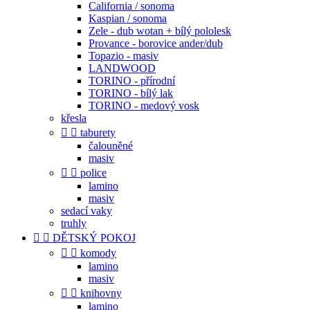
California / sonoma
Kaspian / sonoma
Zele - dub wotan + bílý pololesk
Provance - borovice ander/dub
Topazio - masiv
LANDWOOD
TORINO - přírodní
TORINO - bílý lak
TORINO - medový vosk
křesla


taburety
čalouněné
masiv


police
lamino
masiv
sedací vaky
truhly


DĚTSKÝ POKOJ


komody
lamino
masiv


knihovny
lamino