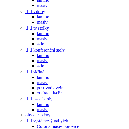
lamino
masiv


vitríny
lamino
masiv


tv stolky
lamino
masiv
sklo


konferenční stoly
lamino
masiv
sklo


skříně
lamino
masiv
posuvné dveře
otvírací dveře


psací stoly
lamino
masiv
obývací stěny


systémový nábytek
Corona masiv borovice