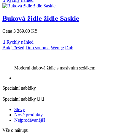

Rychlý náhled
Buková židle židle Saskie
Cena
3 369,00 Kč

Rychlý náhled
Buk
Třešeň
Dub sonoma
Wenge
Dub
Moderní dubová židle s masivním sedákem
Speciální nabídky
Speciální nabídky


Slevy
Nové produkty
Nejprodávanější
Vše o nákupu