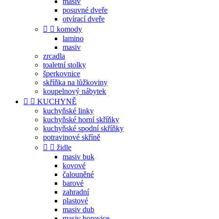
masiv
posuvné dveře
otvírací dveře


komody
lamino
masiv
zrcadla
toaletní stolky
šperkovnice
skříňka na lůžkoviny
koupelnový nábytek


KUCHYNĚ
kuchyňské linky
kuchyňské horní skříňky
kuchyňské spodní skříňky
potravinové skříně


židle
masiv buk
kovové
čalouněné
barové
zahradní
plastové
masiv dub
masiv borovice