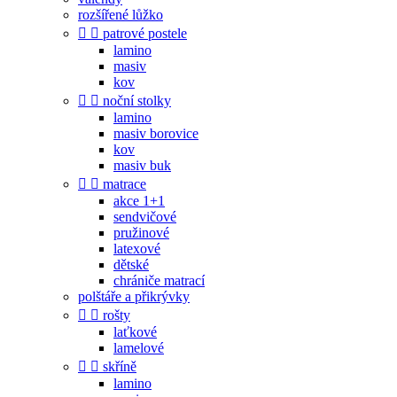
rozšířené lůžko


patrové postele
lamino
masiv
kov


noční stolky
lamino
masiv borovice
kov
masiv buk


matrace
akce 1+1
sendvičové
pružinové
latexové
dětské
chrániče matrací
polštáře a přikrývky


rošty
laťkové
lamelové


skříně
lamino