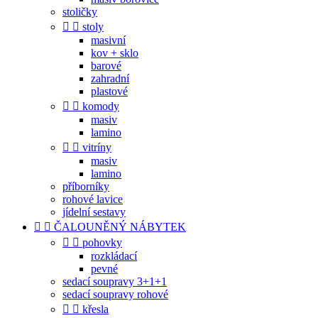
stoličky


stoly
masivní
kov + sklo
barové
zahradní
plastové


komody
masiv
lamino


vitríny
masiv
lamino
příborníky
rohové lavice
jídelní sestavy


ČALOUNĚNÝ NÁBYTEK


pohovky
rozkládací
pevné
sedací soupravy 3+1+1
sedací soupravy rohové


křesla