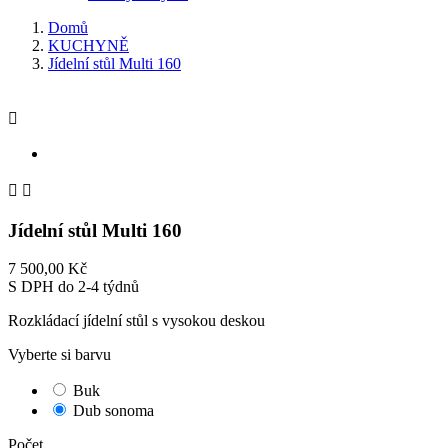
Domů
KUCHYNĚ
Jídelní stůl Multi 160



Jídelní stůl Multi 160
7 500,00 Kč
S DPH
do 2-4 týdnů
Rozkládací jídelní stůl s vysokou deskou
Vyberte si barvu
Buk
Dub sonoma
Počet