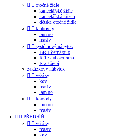


otočné židle
kancelářské židle
kancelářská křesla
dětské otočné židle


knihovny
lamino
masiv


systémový nábytek
BR 1 černá/dub
R 1 / dub sonoma
R 2 / šedá
zakázkový nábytek


věšáky
kov
masiv
lamino


komody
lamino
masiv


PŘEDSÍŇ


věšáky
masiv
kov