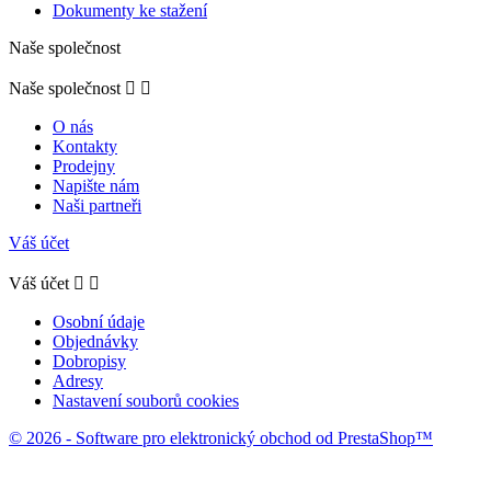
Dokumenty ke stažení
Naše společnost
Naše společnost


O nás
Kontakty
Prodejny
Napište nám
Naši partneři
Váš účet
Váš účet


Osobní údaje
Objednávky
Dobropisy
Adresy
Nastavení souborů cookies
© 2026 - Software pro elektronický obchod od PrestaShop™