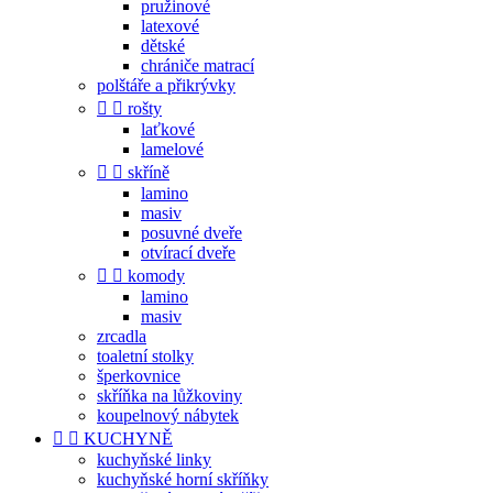
pružinové
latexové
dětské
chrániče matrací
polštáře a přikrývky


rošty
laťkové
lamelové


skříně
lamino
masiv
posuvné dveře
otvírací dveře


komody
lamino
masiv
zrcadla
toaletní stolky
šperkovnice
skříňka na lůžkoviny
koupelnový nábytek


KUCHYNĚ
kuchyňské linky
kuchyňské horní skříňky