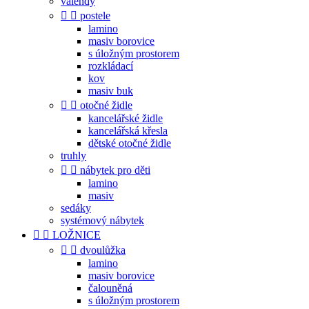
válendy


postele
lamino
masiv borovice
s úložným prostorem
rozkládací
kov
masiv buk


otočné židle
kancelářské židle
kancelářská křesla
dětské otočné židle
truhly


nábytek pro děti
lamino
masiv
sedáky
systémový nábytek


LOŽNICE


dvoulůžka
lamino
masiv borovice
čalouněná
s úložným prostorem