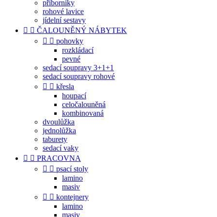
příborníky
rohové lavice
jídelní sestavy


ČALOUNĚNÝ NÁBYTEK


pohovky
rozkládací
pevné
sedací soupravy 3+1+1
sedací soupravy rohové


křesla
houpací
celočalouněná
kombinovaná
dvoulůžka
jednolůžka
taburety
sedací vaky


PRACOVNA


psací stoly
lamino
masiv


kontejnery
lamino
masiv