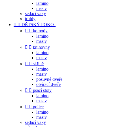
lamino
masiv
sedací vaky
truhly


DĚTSKÝ POKOJ


komody
lamino
masiv


knihovny
lamino
masiv


skříně
lamino
masiv
posuvné dveře
otvírací dveře


psací stoly
lamino
masiv


police
lamino
masiv
sedací vaky