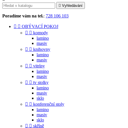

Vyhledávání
Poradíme vám na tel.
:
728 106 103


OBÝVACÍ POKOJ


komody
lamino
masiv


knihovny
lamino
masiv


vitríny
lamino
masiv


tv stolky
lamino
masiv
sklo


konferenční stoly
lamino
masiv
sklo


skříně