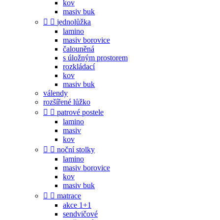
kov
masiv buk


jednolůžka
lamino
masiv borovice
čalouněná
s úložným prostorem
rozkládací
kov
masiv buk
válendy
rozšířené lůžko


patrové postele
lamino
masiv
kov


noční stolky
lamino
masiv borovice
kov
masiv buk


matrace
akce 1+1
sendvičové