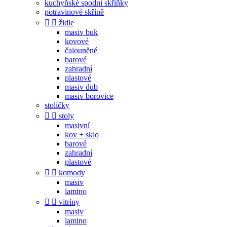
kuchyňské spodní skříňky
potravinové skříně


židle
masiv buk
kovové
čalouněné
barové
zahradní
plastové
masiv dub
masiv borovice
stoličky


stoly
masivní
kov + sklo
barové
zahradní
plastové


komody
masiv
lamino


vitríny
masiv
lamino