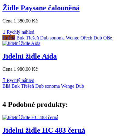
Židle Paysane čalouněná
Cena
1 380,00 Kč

Rychlý náhled
Hnědá
Buk
Třešeň
Dub sonoma
Wenge
Ořech
Dub
Olše
Jídelní židle Aida
Cena
1 980,00 Kč

Rychlý náhled
Bílá
Buk
Třešeň
Dub sonoma
Wenge
Dub
4
Podobné produkty:
Jídelní židle HC 483 černá