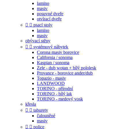
lamino
masiv
posuvné dveře
otvírací dveře


psací stoly
lamino
masiv
obývací stěny


systémový nábytek
Corona masiv borovice
California / sonoma
Kaspian / sonoma
Zele - dub wotan + bílý pololesk
Provance - borovice ander/dub
Topazio - masiv
LANDWOOD
TORINO - přírodní
TORINO - bílý lak
TORINO - medový vosk
křesla


taburety
čalouněné
masiv


police