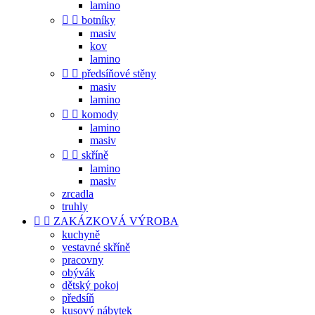
lamino


botníky
masiv
kov
lamino


předsíňové stěny
masiv
lamino


komody
lamino
masiv


skříně
lamino
masiv
zrcadla
truhly


ZAKÁZKOVÁ VÝROBA
kuchyně
vestavné skříně
pracovny
obývák
dětský pokoj
předsíň
kusový nábytek