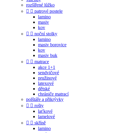
rozšířené lůžko


patrové postele
lamino
masiv
kov


noční stolky
lamino
masiv borovice
kov
masiv buk


matrace
akce 1+1
sendvičové
pružinové
latexové
dětské
chrániče matrací
polštáře a přikrývky


rošty
laťkové
lamelové


skříně
lamino