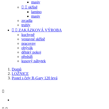
masiv


skříně
lamino
masiv
zrcadla
truhly


ZAKÁZKOVÁ VÝROBA
kuchyně
vestavné skříně
pracovny
obývák
dětský pokoj
předsíň
kusový nábytek
Domů
LOŽNICE
Postel s čely R-Gary 120 levá


