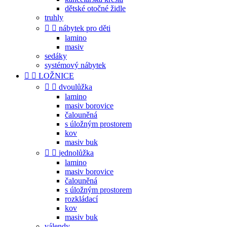
dětské otočné židle
truhly


nábytek pro děti
lamino
masiv
sedáky
systémový nábytek


LOŽNICE


dvoulůžka
lamino
masiv borovice
čalouněná
s úložným prostorem
kov
masiv buk


jednolůžka
lamino
masiv borovice
čalouněná
s úložným prostorem
rozkládací
kov
masiv buk
válendy