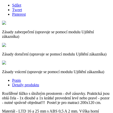
Sdílet
Tweet
Pinterest
Zásady zabezpečení (upravuje se pomocí modulu Ujištění
zákazníka)
Zásady doručení (upravuje se pomocí modulu Ujištění zákazníka)
Zásady vrácení (upravuje se pomocí modulu Ujištění zákazníka)
Popis
Detaily produktu
Rozšířené lůžko s úložným prostorem - dvě zásuvky. Praktická jsou
oblá čela - 1x dlouhé a 1x krátké provedení levé nebo pravé - pozor
- nutné správně objednat!!! Postel je pro matraci 200x120 cm.
Materiál - LTD 16 a 25 mm s ABS 0,5 A 2 mm. Výška horní