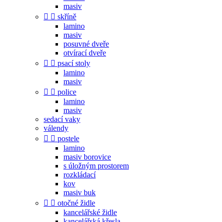
masiv


skříně
lamino
masiv
posuvné dveře
otvírací dveře


psací stoly
lamino
masiv


police
lamino
masiv
sedací vaky
válendy


postele
lamino
masiv borovice
s úložným prostorem
rozkládací
kov
masiv buk


otočné židle
kancelářské židle
kancelářská křesla