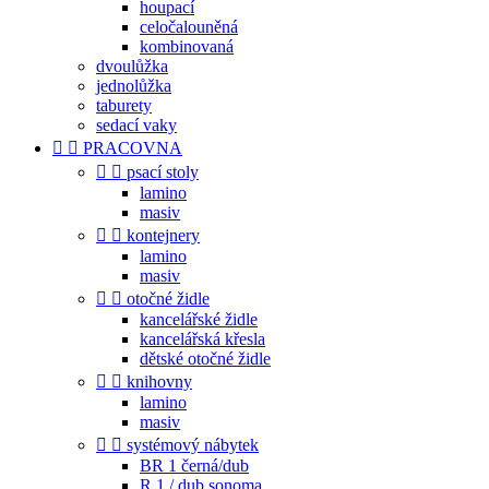
houpací
celočalouněná
kombinovaná
dvoulůžka
jednolůžka
taburety
sedací vaky


PRACOVNA


psací stoly
lamino
masiv


kontejnery
lamino
masiv


otočné židle
kancelářské židle
kancelářská křesla
dětské otočné židle


knihovny
lamino
masiv


systémový nábytek
BR 1 černá/dub
R 1 / dub sonoma