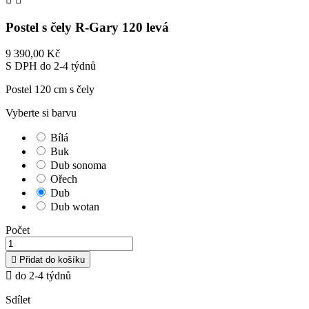
Postel s čely R-Gary 120 levá
9 390,00 Kč
S DPH
do 2-4 týdnů
Postel 120 cm s čely
Vyberte si barvu
Bílá
Buk
Dub sonoma
Ořech
Dub
Dub wotan
Počet

Přidat do košíku

do 2-4 týdnů
Sdílet