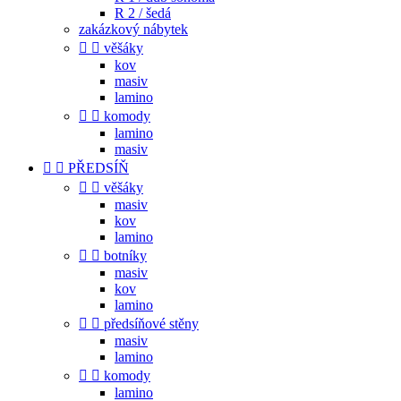
R 2 / šedá
zakázkový nábytek


věšáky
kov
masiv
lamino


komody
lamino
masiv


PŘEDSÍŇ


věšáky
masiv
kov
lamino


botníky
masiv
kov
lamino


předsíňové stěny
masiv
lamino


komody
lamino