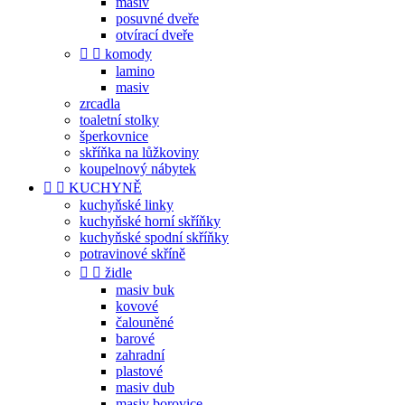
masiv
posuvné dveře
otvírací dveře


komody
lamino
masiv
zrcadla
toaletní stolky
šperkovnice
skříňka na lůžkoviny
koupelnový nábytek


KUCHYNĚ
kuchyňské linky
kuchyňské horní skříňky
kuchyňské spodní skříňky
potravinové skříně


židle
masiv buk
kovové
čalouněné
barové
zahradní
plastové
masiv dub
masiv borovice