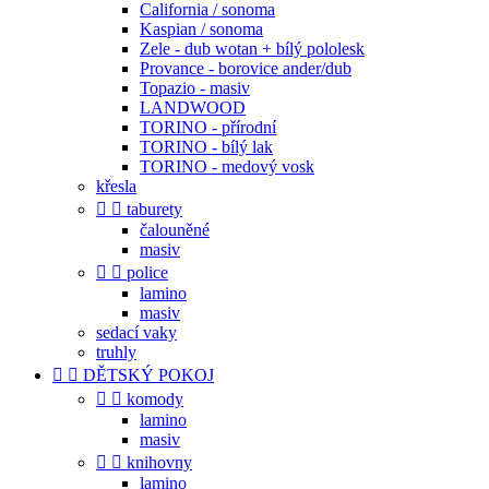
California / sonoma
Kaspian / sonoma
Zele - dub wotan + bílý pololesk
Provance - borovice ander/dub
Topazio - masiv
LANDWOOD
TORINO - přírodní
TORINO - bílý lak
TORINO - medový vosk
křesla


taburety
čalouněné
masiv


police
lamino
masiv
sedací vaky
truhly


DĚTSKÝ POKOJ


komody
lamino
masiv


knihovny
lamino