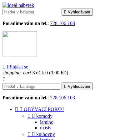

Vyhledávání
Poradíme vám na tel.
:
728 106 103

Přihlásit se
shopping_cart
Košík
0
(0,00 Kč)


Vyhledávání
Poradíme vám na tel.
:
728 106 103


OBÝVACÍ POKOJ


komody
lamino
masiv


knihovny