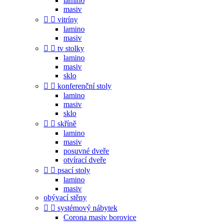
lamino
masiv


vitríny
lamino
masiv


tv stolky
lamino
masiv
sklo


konferenční stoly
lamino
masiv
sklo


skříně
lamino
masiv
posuvné dveře
otvírací dveře


psací stoly
lamino
masiv
obývací stěny


systémový nábytek
Corona masiv borovice