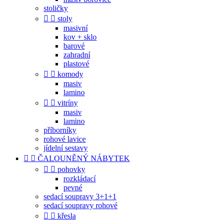
stoličky


stoly
masivní
kov + sklo
barové
zahradní
plastové


komody
masiv
lamino


vitríny
masiv
lamino
příborníky
rohové lavice
jídelní sestavy


ČALOUNĚNÝ NÁBYTEK


pohovky
rozkládací
pevné
sedací soupravy 3+1+1
sedací soupravy rohové


křesla