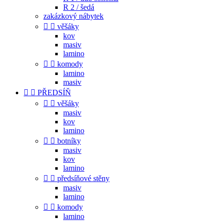
R 2 / šedá
zakázkový nábytek


věšáky
kov
masiv
lamino


komody
lamino
masiv


PŘEDSÍŇ


věšáky
masiv
kov
lamino


botníky
masiv
kov
lamino


předsíňové stěny
masiv
lamino


komody
lamino