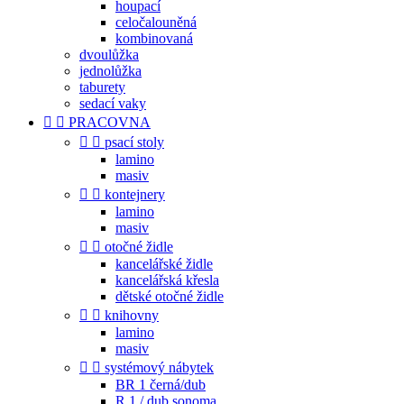
houpací
celočalouněná
kombinovaná
dvoulůžka
jednolůžka
taburety
sedací vaky


PRACOVNA


psací stoly
lamino
masiv


kontejnery
lamino
masiv


otočné židle
kancelářské židle
kancelářská křesla
dětské otočné židle


knihovny
lamino
masiv


systémový nábytek
BR 1 černá/dub
R 1 / dub sonoma