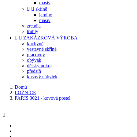
masiv


skříně
lamino
masiv
zrcadla
truhly


ZAKÁZKOVÁ VÝROBA
kuchyně
vestavné skříně
pracovny
obývák
dětský pokoj
předsíň
kusový nábytek
Domů
LOŽNICE
PARIS 3021 - kovová postel
