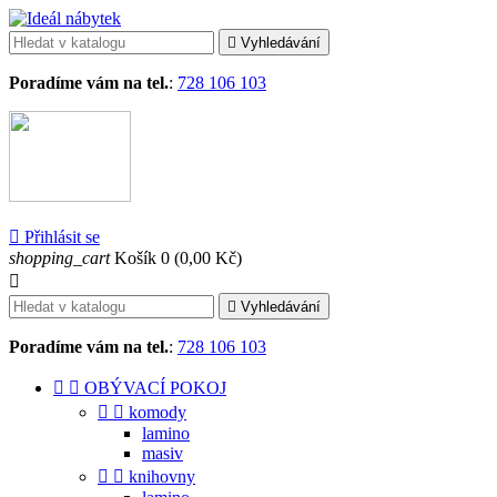

Vyhledávání
Poradíme vám na tel.
:
728 106 103

Přihlásit se
shopping_cart
Košík
0
(0,00 Kč)


Vyhledávání
Poradíme vám na tel.
:
728 106 103


OBÝVACÍ POKOJ


komody
lamino
masiv


knihovny