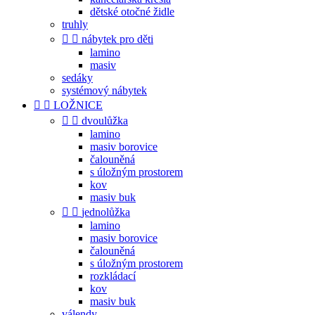
dětské otočné židle
truhly


nábytek pro děti
lamino
masiv
sedáky
systémový nábytek


LOŽNICE


dvoulůžka
lamino
masiv borovice
čalouněná
s úložným prostorem
kov
masiv buk


jednolůžka
lamino
masiv borovice
čalouněná
s úložným prostorem
rozkládací
kov
masiv buk
válendy