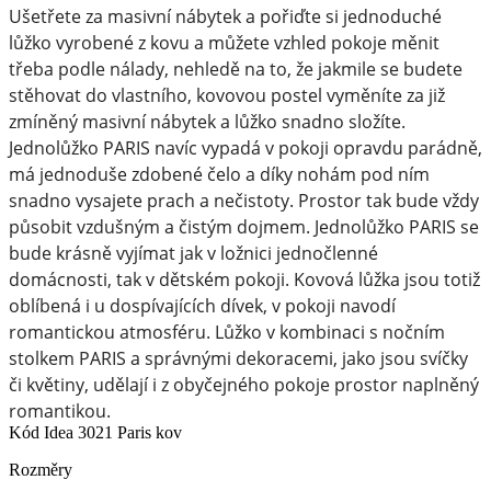
Ušetřete za masivní nábytek a pořiďte si jednoduché
lůžko vyrobené z kovu a můžete vzhled pokoje měnit
třeba podle nálady, nehledě na to, že jakmile se budete
stěhovat do vlastního, kovovou postel vyměníte za již
zmíněný masivní nábytek a lůžko snadno složíte.
Jednolůžko PARIS navíc vypadá v pokoji opravdu parádně,
má jednoduše zdobené čelo a díky nohám pod ním
snadno vysajete prach a nečistoty. Prostor tak bude vždy
působit vzdušným a čistým dojmem. Jednolůžko PARIS se
bude krásně vyjímat jak v ložnici jednočlenné
domácnosti, tak v dětském pokoji. Kovová lůžka jsou totiž
oblíbená i u dospívajících dívek, v pokoji navodí
romantickou atmosféru. Lůžko v kombinaci s nočním
stolkem PARIS a správnými dekoracemi, jako jsou svíčky
či květiny, udělají i z obyčejného pokoje prostor naplněný
romantikou.
Kód
Idea 3021 Paris kov
Rozměry