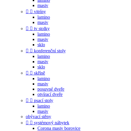
lamino
masiv


vitríny
lamino
masiv


tv stolky
lamino
masiv
sklo


konferenční stoly
lamino
masiv
sklo


skříně
lamino
masiv
posuvné dveře
otvírací dveře


psací stoly
lamino
masiv
obývací stěny


systémový nábytek
Corona masiv borovice