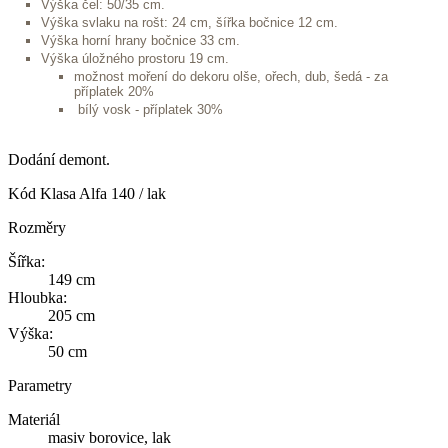
Výška čel: 50/35 cm.
Výška svlaku na rošt: 24 cm, šířka bočnice 12 cm.
Výška horní hrany bočnice 33 cm.
Výška úložného prostoru 19 cm.
možnost moření do dekoru olše, ořech, dub, šedá - za
příplatek 20%
bílý vosk - příplatek 30%
Dodání demont.
Kód
Klasa Alfa 140 / lak
Rozměry
Šířka:
149 cm
Hloubka:
205 cm
Výška:
50 cm
Parametry
Materiál
masiv borovice, lak