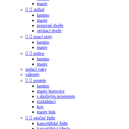
masiv


skříně
lamino
masiv
posuvné dveře
otvírací dveře


psací stoly
lamino
masiv


police
lamino
masiv
sedací vaky
válendy


postele
lamino
masiv borovice
s úložným prostorem
rozkládací
kov
masiv buk


otočné židle
kancelářské židle
kancelářská křesla