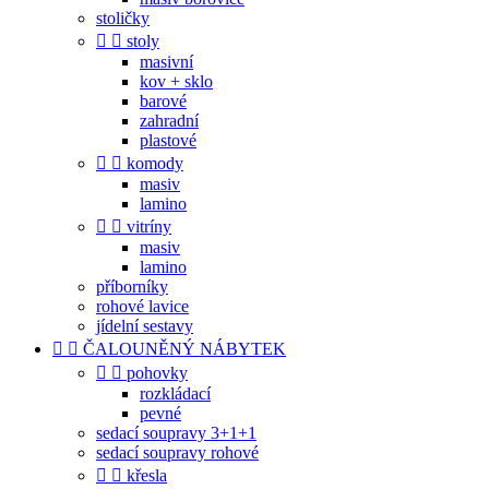
stoličky


stoly
masivní
kov + sklo
barové
zahradní
plastové


komody
masiv
lamino


vitríny
masiv
lamino
příborníky
rohové lavice
jídelní sestavy


ČALOUNĚNÝ NÁBYTEK


pohovky
rozkládací
pevné
sedací soupravy 3+1+1
sedací soupravy rohové


křesla