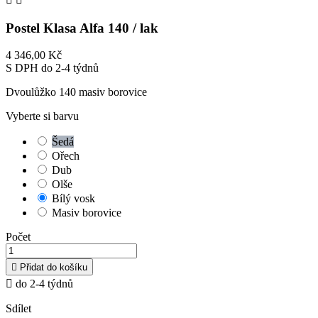
Postel Klasa Alfa 140 / lak
4 346,00 Kč
S DPH
do 2-4 týdnů
Dvoulůžko 140 masiv borovice
Vyberte si barvu
Šedá
Ořech
Dub
Olše
Bílý vosk
Masiv borovice
Počet

Přidat do košíku

do 2-4 týdnů
Sdílet