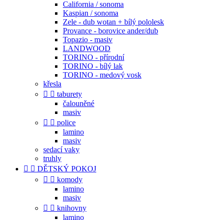
California / sonoma
Kaspian / sonoma
Zele - dub wotan + bílý pololesk
Provance - borovice ander/dub
Topazio - masiv
LANDWOOD
TORINO - přírodní
TORINO - bílý lak
TORINO - medový vosk
křesla


taburety
čalouněné
masiv


police
lamino
masiv
sedací vaky
truhly


DĚTSKÝ POKOJ


komody
lamino
masiv


knihovny
lamino