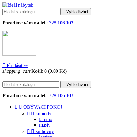

Vyhledávání
Poradíme vám na tel.
:
728 106 103

Přihlásit se
shopping_cart
Košík
0
(0,00 Kč)


Vyhledávání
Poradíme vám na tel.
:
728 106 103


OBÝVACÍ POKOJ


komody
lamino
masiv


knihovny