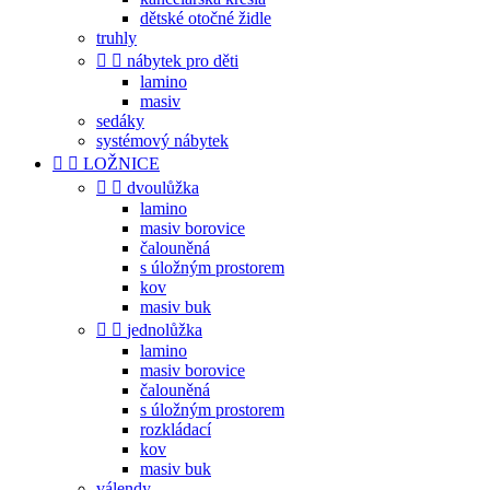
dětské otočné židle
truhly


nábytek pro děti
lamino
masiv
sedáky
systémový nábytek


LOŽNICE


dvoulůžka
lamino
masiv borovice
čalouněná
s úložným prostorem
kov
masiv buk


jednolůžka
lamino
masiv borovice
čalouněná
s úložným prostorem
rozkládací
kov
masiv buk
válendy