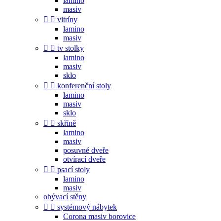
lamino
masiv


vitríny
lamino
masiv


tv stolky
lamino
masiv
sklo


konferenční stoly
lamino
masiv
sklo


skříně
lamino
masiv
posuvné dveře
otvírací dveře


psací stoly
lamino
masiv
obývací stěny


systémový nábytek
Corona masiv borovice