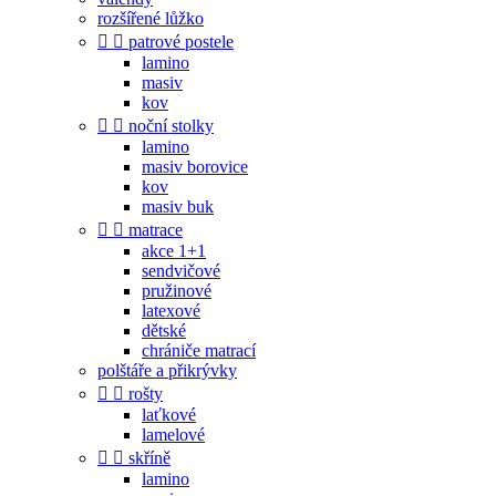
rozšířené lůžko


patrové postele
lamino
masiv
kov


noční stolky
lamino
masiv borovice
kov
masiv buk


matrace
akce 1+1
sendvičové
pružinové
latexové
dětské
chrániče matrací
polštáře a přikrývky


rošty
laťkové
lamelové


skříně
lamino