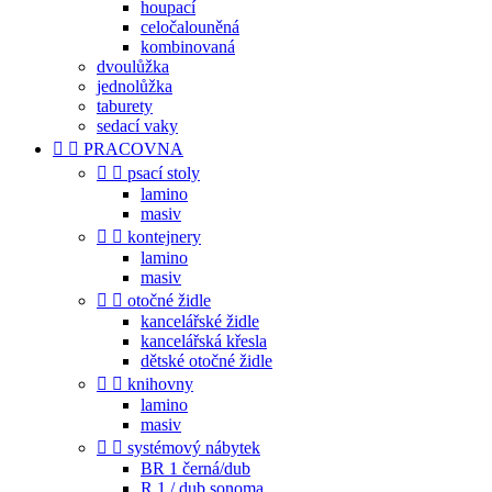
houpací
celočalouněná
kombinovaná
dvoulůžka
jednolůžka
taburety
sedací vaky


PRACOVNA


psací stoly
lamino
masiv


kontejnery
lamino
masiv


otočné židle
kancelářské židle
kancelářská křesla
dětské otočné židle


knihovny
lamino
masiv


systémový nábytek
BR 1 černá/dub
R 1 / dub sonoma