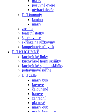
masiv
posuvné dveře
otvírací dveře


komody
lamino
masiv
zrcadla
toaletní stolky
šperkovnice
skříňka na lůžkoviny
koupelnový nábytek


KUCHYNĚ
kuchyňské linky
kuchyňské horní skříňky
kuchyňské spodní skříňky
potravinové skříně


židle
masiv buk
kovové
čalouněné
barové
zahradní
plastové
masiv dub
masiv borovice