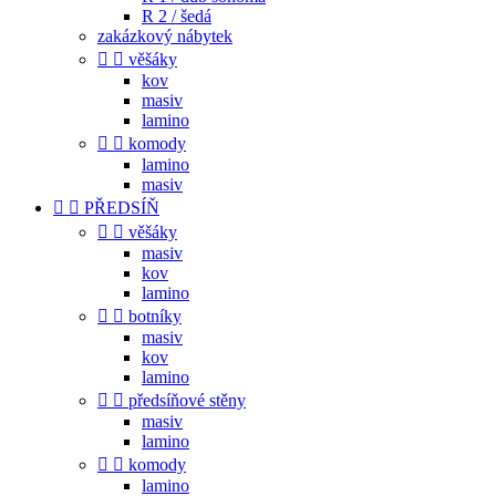
R 2 / šedá
zakázkový nábytek


věšáky
kov
masiv
lamino


komody
lamino
masiv


PŘEDSÍŇ


věšáky
masiv
kov
lamino


botníky
masiv
kov
lamino


předsíňové stěny
masiv
lamino


komody
lamino