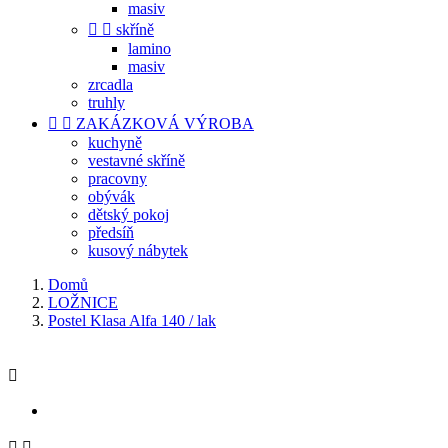
masiv


skříně
lamino
masiv
zrcadla
truhly


ZAKÁZKOVÁ VÝROBA
kuchyně
vestavné skříně
pracovny
obývák
dětský pokoj
předsíň
kusový nábytek
Domů
LOŽNICE
Postel Klasa Alfa 140 / lak


