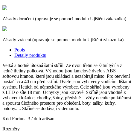
Zásady doručení (upravuje se pomocí modulu Ujištění zákazníka)
Zásady vrácení (upravuje se pomocí modulu Ujištění zákazníka)
Popis
Detaily produktu
Velká a hodně úložná šatní skříň. Ze dvou třetin se šatní tyčí a z
jedné třetiny policová. Výhodou jsou lamelové dveře s ABS
softovou hranou, které jsou skládací a nezabírají místo. Pro otevření
postačí cca 40 cm před skříní. Dveře jsou vybaveny vodícími lištami
systému Hettich od německého výrobce. Celé skříně jsou vyrobeny
z LTD o síle 18 mm. Úchytky jsou kovové. Skříně jsou vhodné k
vybavení ložnice, chodby, šatny, předsíně... vždy oceníte praktičnost
a spoustu úložného prostoru pro oblečení, boty, tašky, kufry,
batohy..... Skříně se dodávají v demontu.
Kód
Fortuna 3 / dub artisan
Rozměry