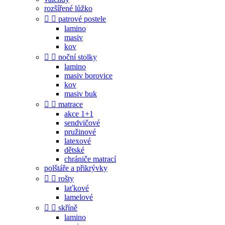
rozšířené lůžko


patrové postele
lamino
masiv
kov


noční stolky
lamino
masiv borovice
kov
masiv buk


matrace
akce 1+1
sendvičové
pružinové
latexové
dětské
chrániče matrací
polštáře a přikrývky


rošty
laťkové
lamelové


skříně
lamino