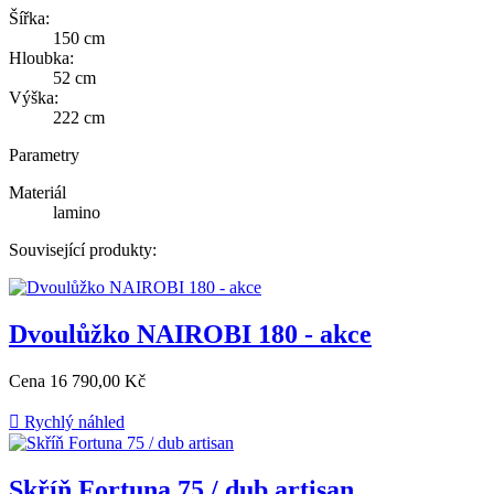
Šířka:
150 cm
Hloubka:
52 cm
Výška:
222 cm
Parametry
Materiál
lamino
Související produkty:
Dvoulůžko NAIROBI 180 - akce
Cena
16 790,00 Kč

Rychlý náhled
Skříň Fortuna 75 / dub artisan