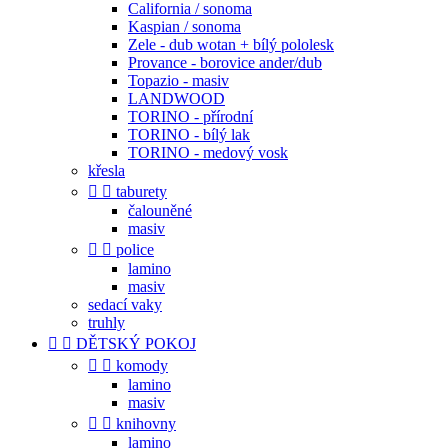
California / sonoma
Kaspian / sonoma
Zele - dub wotan + bílý pololesk
Provance - borovice ander/dub
Topazio - masiv
LANDWOOD
TORINO - přírodní
TORINO - bílý lak
TORINO - medový vosk
křesla


taburety
čalouněné
masiv


police
lamino
masiv
sedací vaky
truhly


DĚTSKÝ POKOJ


komody
lamino
masiv


knihovny
lamino