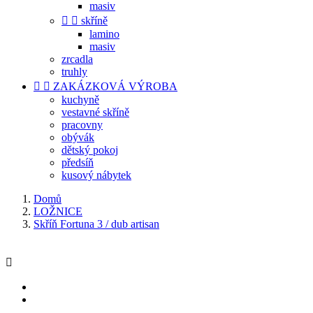
masiv


skříně
lamino
masiv
zrcadla
truhly


ZAKÁZKOVÁ VÝROBA
kuchyně
vestavné skříně
pracovny
obývák
dětský pokoj
předsíň
kusový nábytek
Domů
LOŽNICE
Skříň Fortuna 3 / dub artisan
