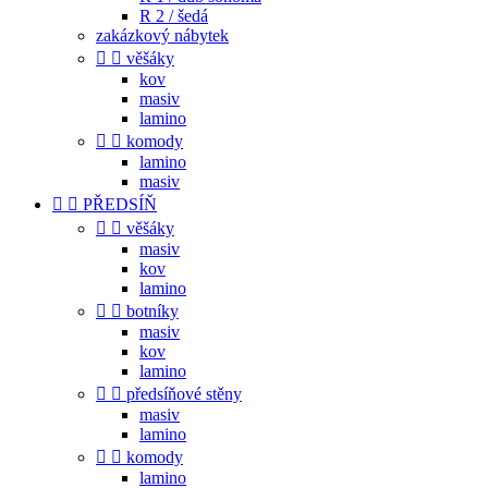
R 2 / šedá
zakázkový nábytek


věšáky
kov
masiv
lamino


komody
lamino
masiv


PŘEDSÍŇ


věšáky
masiv
kov
lamino


botníky
masiv
kov
lamino


předsíňové stěny
masiv
lamino


komody
lamino