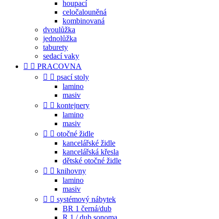
houpací
celočalouněná
kombinovaná
dvoulůžka
jednolůžka
taburety
sedací vaky


PRACOVNA


psací stoly
lamino
masiv


kontejnery
lamino
masiv


otočné židle
kancelářské židle
kancelářská křesla
dětské otočné židle


knihovny
lamino
masiv


systémový nábytek
BR 1 černá/dub
R 1 / dub sonoma