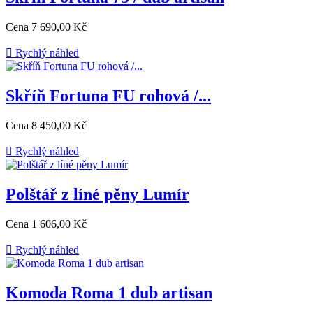
Cena
7 690,00 Kč

Rychlý náhled
Skříň Fortuna FU rohová /...
Cena
8 450,00 Kč

Rychlý náhled
Polštář z líné pěny Lumír
Cena
1 606,00 Kč

Rychlý náhled
Komoda Roma 1 dub artisan