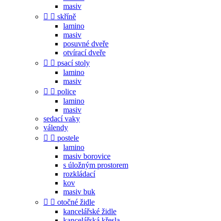
masiv


skříně
lamino
masiv
posuvné dveře
otvírací dveře


psací stoly
lamino
masiv


police
lamino
masiv
sedací vaky
válendy


postele
lamino
masiv borovice
s úložným prostorem
rozkládací
kov
masiv buk


otočné židle
kancelářské židle
kancelářská křesla