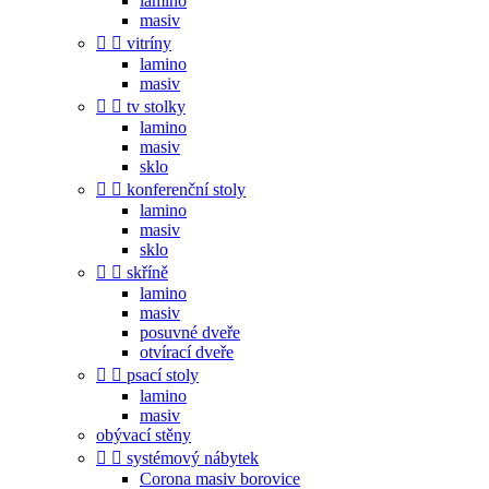
lamino
masiv


vitríny
lamino
masiv


tv stolky
lamino
masiv
sklo


konferenční stoly
lamino
masiv
sklo


skříně
lamino
masiv
posuvné dveře
otvírací dveře


psací stoly
lamino
masiv
obývací stěny


systémový nábytek
Corona masiv borovice