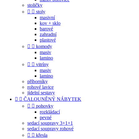
stoličky


stoly
masivní
kov + sklo
barové
zahradní
plastové


komody
masiv
lamino


vitríny
masiv
lamino
příborníky
rohové lavice
jídelní sestavy


ČALOUNĚNÝ NÁBYTEK


pohovky
rozkládací
pevné
sedací soupravy 3+1+1
sedací soupravy rohové


křesla