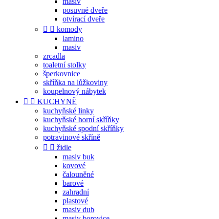
masiv
posuvné dveře
otvírací dveře


komody
lamino
masiv
zrcadla
toaletní stolky
šperkovnice
skříňka na lůžkoviny
koupelnový nábytek


KUCHYNĚ
kuchyňské linky
kuchyňské horní skříňky
kuchyňské spodní skříňky
potravinové skříně


židle
masiv buk
kovové
čalouněné
barové
zahradní
plastové
masiv dub
masiv borovice