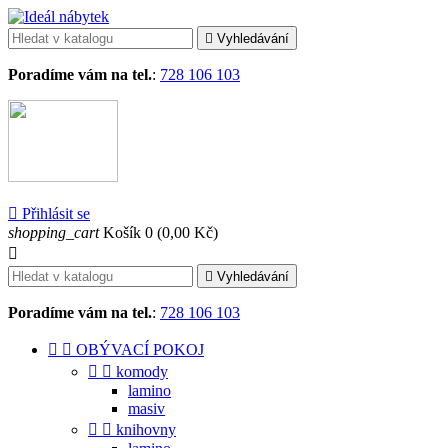

Vyhledávání
Poradíme vám na tel.
:
728 106 103

Přihlásit se
shopping_cart
Košík
0
(0,00 Kč)


Vyhledávání
Poradíme vám na tel.
:
728 106 103


OBÝVACÍ POKOJ


komody
lamino
masiv


knihovny