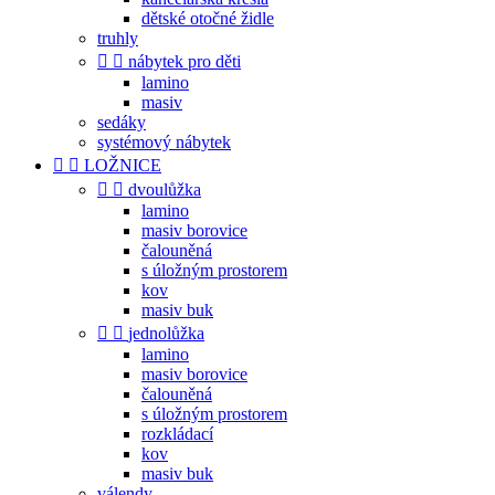
dětské otočné židle
truhly


nábytek pro děti
lamino
masiv
sedáky
systémový nábytek


LOŽNICE


dvoulůžka
lamino
masiv borovice
čalouněná
s úložným prostorem
kov
masiv buk


jednolůžka
lamino
masiv borovice
čalouněná
s úložným prostorem
rozkládací
kov
masiv buk
válendy