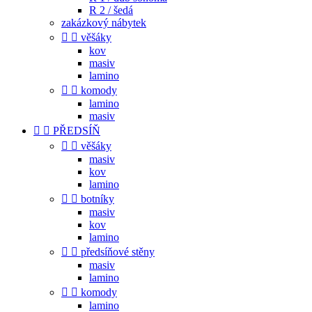
R 2 / šedá
zakázkový nábytek


věšáky
kov
masiv
lamino


komody
lamino
masiv


PŘEDSÍŇ


věšáky
masiv
kov
lamino


botníky
masiv
kov
lamino


předsíňové stěny
masiv
lamino


komody
lamino