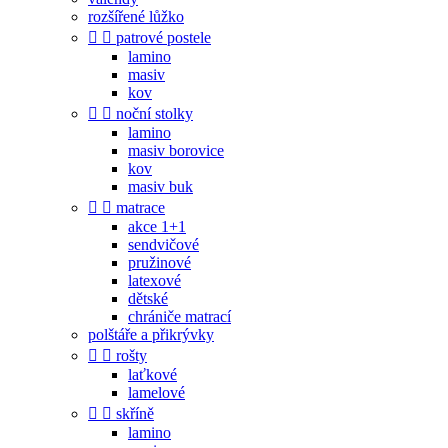
rozšířené lůžko


patrové postele
lamino
masiv
kov


noční stolky
lamino
masiv borovice
kov
masiv buk


matrace
akce 1+1
sendvičové
pružinové
latexové
dětské
chrániče matrací
polštáře a přikrývky


rošty
laťkové
lamelové


skříně
lamino