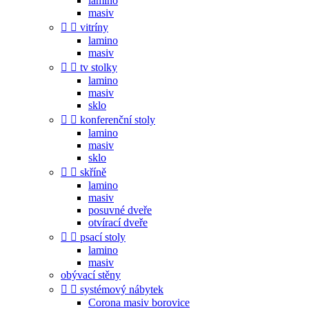
lamino
masiv


vitríny
lamino
masiv


tv stolky
lamino
masiv
sklo


konferenční stoly
lamino
masiv
sklo


skříně
lamino
masiv
posuvné dveře
otvírací dveře


psací stoly
lamino
masiv
obývací stěny


systémový nábytek
Corona masiv borovice