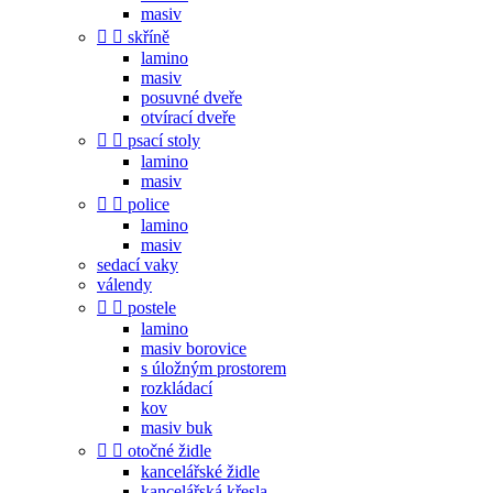
masiv


skříně
lamino
masiv
posuvné dveře
otvírací dveře


psací stoly
lamino
masiv


police
lamino
masiv
sedací vaky
válendy


postele
lamino
masiv borovice
s úložným prostorem
rozkládací
kov
masiv buk


otočné židle
kancelářské židle
kancelářská křesla