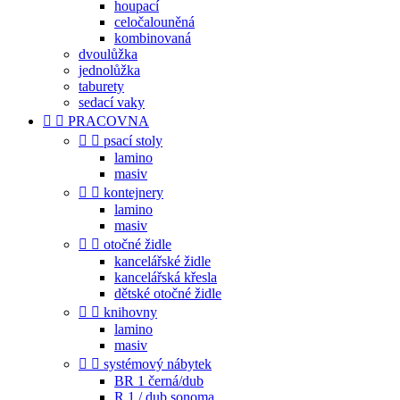
houpací
celočalouněná
kombinovaná
dvoulůžka
jednolůžka
taburety
sedací vaky


PRACOVNA


psací stoly
lamino
masiv


kontejnery
lamino
masiv


otočné židle
kancelářské židle
kancelářská křesla
dětské otočné židle


knihovny
lamino
masiv


systémový nábytek
BR 1 černá/dub
R 1 / dub sonoma