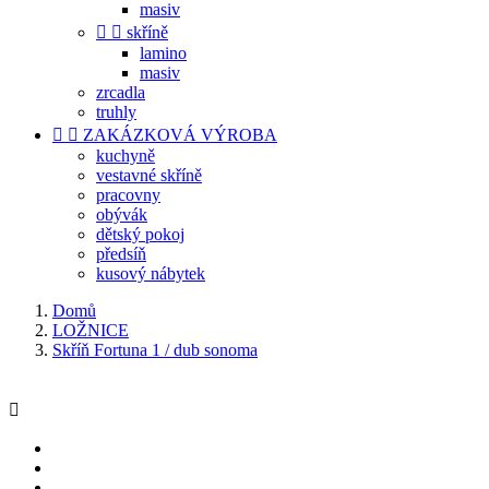
masiv


skříně
lamino
masiv
zrcadla
truhly


ZAKÁZKOVÁ VÝROBA
kuchyně
vestavné skříně
pracovny
obývák
dětský pokoj
předsíň
kusový nábytek
Domů
LOŽNICE
Skříň Fortuna 1 / dub sonoma
