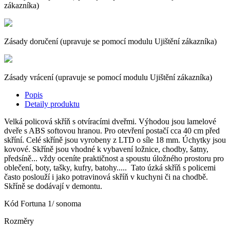
zákazníka)
Zásady doručení (upravuje se pomocí modulu Ujištění zákazníka)
Zásady vrácení (upravuje se pomocí modulu Ujištění zákazníka)
Popis
Detaily produktu
Velká policová skříň s otvíracími dveřmi. Výhodou jsou lamelové
dveře s ABS softovou hranou. Pro otevření postačí cca 40 cm před
skříní. Celé skříně jsou vyrobeny z LTD o síle 18 mm. Úchytky jsou
kovové. Skříně jsou vhodné k vybavení ložnice, chodby, šatny,
předsíně... vždy oceníte praktičnost a spoustu úložného prostoru pro
oblečení, boty, tašky, kufry, batohy..... Tato úzká skříň s policemi
často poslouží i jako potravinová skříň v kuchyni či na chodbě.
Skříně se dodávají v demontu.
Kód
Fortuna 1/ sonoma
Rozměry