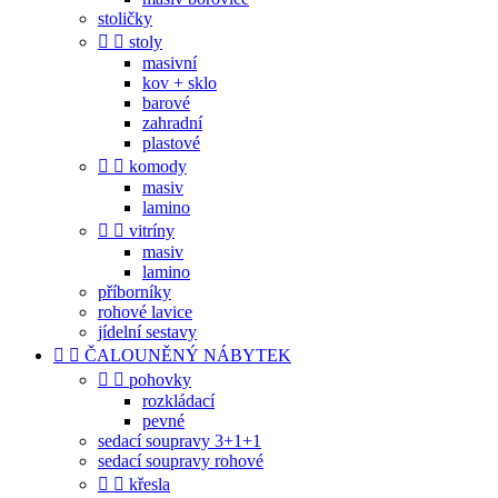
stoličky


stoly
masivní
kov + sklo
barové
zahradní
plastové


komody
masiv
lamino


vitríny
masiv
lamino
příborníky
rohové lavice
jídelní sestavy


ČALOUNĚNÝ NÁBYTEK


pohovky
rozkládací
pevné
sedací soupravy 3+1+1
sedací soupravy rohové


křesla