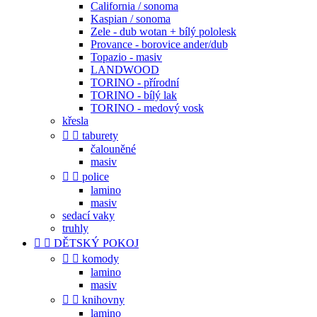
California / sonoma
Kaspian / sonoma
Zele - dub wotan + bílý pololesk
Provance - borovice ander/dub
Topazio - masiv
LANDWOOD
TORINO - přírodní
TORINO - bílý lak
TORINO - medový vosk
křesla


taburety
čalouněné
masiv


police
lamino
masiv
sedací vaky
truhly


DĚTSKÝ POKOJ


komody
lamino
masiv


knihovny
lamino