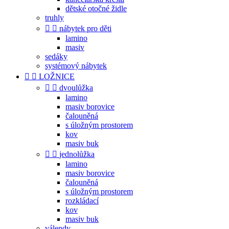
dětské otočné židle
truhly


nábytek pro děti
lamino
masiv
sedáky
systémový nábytek


LOŽNICE


dvoulůžka
lamino
masiv borovice
čalouněná
s úložným prostorem
kov
masiv buk


jednolůžka
lamino
masiv borovice
čalouněná
s úložným prostorem
rozkládací
kov
masiv buk
válendy