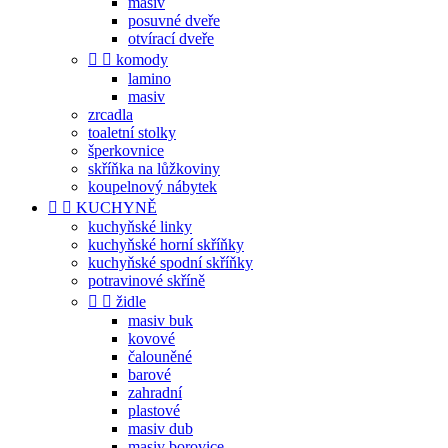
masiv
posuvné dveře
otvírací dveře


komody
lamino
masiv
zrcadla
toaletní stolky
šperkovnice
skříňka na lůžkoviny
koupelnový nábytek


KUCHYNĚ
kuchyňské linky
kuchyňské horní skříňky
kuchyňské spodní skříňky
potravinové skříně


židle
masiv buk
kovové
čalouněné
barové
zahradní
plastové
masiv dub
masiv borovice