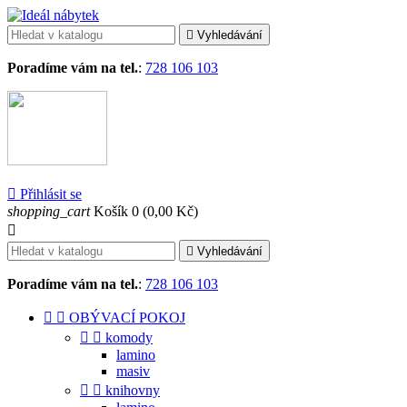

Vyhledávání
Poradíme vám na tel.
:
728 106 103

Přihlásit se
shopping_cart
Košík
0
(0,00 Kč)


Vyhledávání
Poradíme vám na tel.
:
728 106 103


OBÝVACÍ POKOJ


komody
lamino
masiv


knihovny